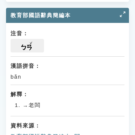
教育部國語辭典簡編本
注音：
ㄅㄢ
漢語拼音：
bǎn
解釋：
→老闆
資料來源：