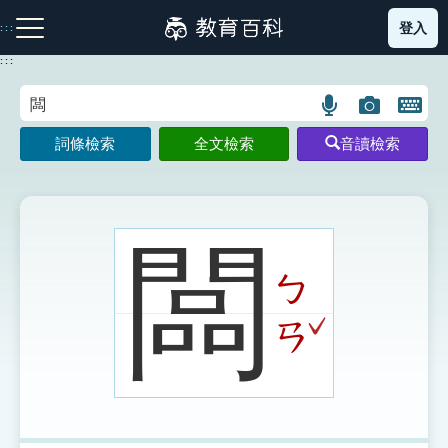
跳
登入
:::
到
主
:::
要
內
語
圖
開
容
注音索引圖示
筆畫索引圖示
部首索引表圖示
言
片
啟
詞條檢索
全文檢索
音讀檢索
搜
搜
鍵
尋
尋
盤
圖
圖
圖
示
示
示
闆
ㄅ
網站導覽
ˇ
ㄢ
生字詞彙表
成語故事