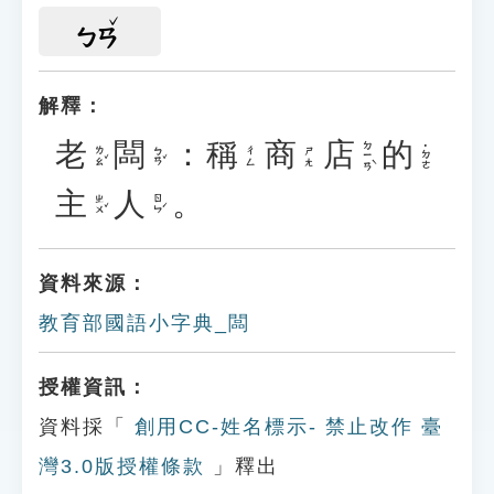
ㄅㄢ
解釋：
老
闆
：
稱
商
店
的
ㄉㄧㄢˋ
˙ㄉㄜ
ㄌㄠˇ
ㄅㄢˇ
ㄔㄥ
ㄕㄤ
主
人
。
ㄓㄨˇ
ㄖㄣˊ
資料來源：
教育部國語小字典_闆
授權資訊：
資料採「
創用CC-姓名標示- 禁止改作 臺
灣3.0版授權條款
」釋出