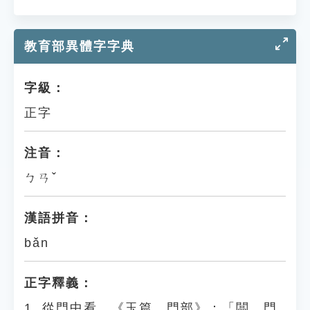
教育部異體字字典
字級：
正字
注音：
ㄅㄢˇ
漢語拼音：
bǎn
正字釋義：
1. 從門中看。《玉篇．門部》：「闆，門