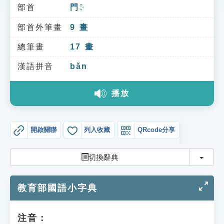
索引選單
部首
門
ㄇㄣˊ
知識索引
部首外筆畫
9
畫
單字索引
總筆畫
17
畫
生命大百科索引
漢語拼音
bǎn
播放
遊戲專區
教學應用
開啟關聯
列入收藏
QRcode分享
貓頭鷹博士
切換
切換辭典
教育部國語小字典
注音：