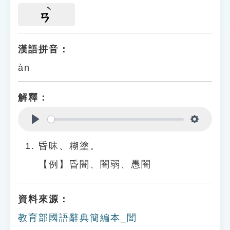
ㄢ
漢語拼音：
àn
解釋：
Play
Settings
昏昧、糊塗。
【例】昏闇、闇弱、愚闇
資料來源：
教育部國語辭典簡編本_闇