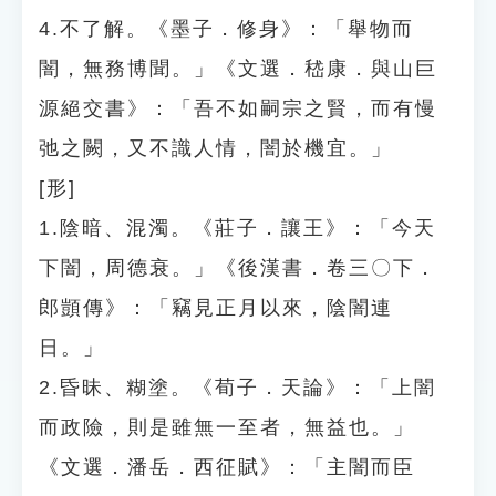
4.不了解。《墨子．修身》：「舉物而
闇，無務博聞。」《文選．嵇康．與山巨
源絕交書》：「吾不如嗣宗之賢，而有慢
弛之闕，又不識人情，闇於機宜。」
[形]
1.陰暗、混濁。《莊子．讓王》：「今天
下闇，周德衰。」《後漢書．卷三〇下．
郎顗傳》：「竊見正月以來，陰闇連
日。」
2.昏昧、糊塗。《荀子．天論》：「上闇
而政險，則是雖無一至者，無益也。」
《文選．潘岳．西征賦》：「主闇而臣