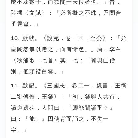
麼不及數子，而欲闇干天位者也。」晉．
陸機〈文賦〉：「必所擬之不殊，乃闇合
乎曩篇。」
10. 默默。《說苑．卷一四．至公》：「始
皇闇然無以應之，面有慚色。」唐．李白
〈秋浦歌一七首〉其一七：「闇與山僧
別，低頭禮白雲。」
11. 默記。《三國志．卷二一．魏書．王衛
二劉傅傳．王粲》：「初，粲與人共行，
讀道邊碑，人問曰：『卿能闇誦乎？』
曰：『能。』因使背而誦之，不失一
字。」