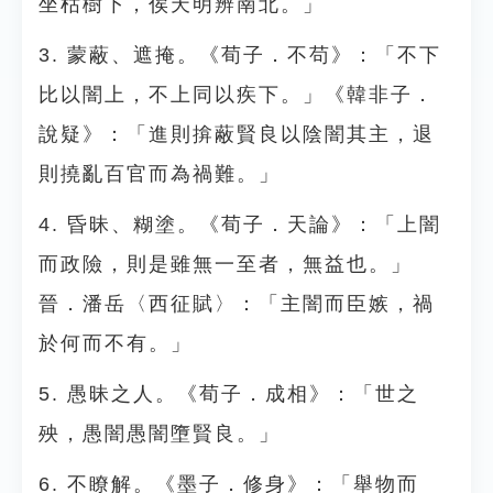
坐枯樹下，俟天明辨南北。」
3. 蒙蔽、遮掩。《荀子．不苟》：「不下
比以闇上，不上同以疾下。」《韓非子．
說疑》：「進則揜蔽賢良以陰闇其主，退
則撓亂百官而為禍難。」
4. 昏昧、糊塗。《荀子．天論》：「上闇
而政險，則是雖無一至者，無益也。」
晉．潘岳〈西征賦〉：「主闇而臣嫉，禍
於何而不有。」
5. 愚昧之人。《荀子．成相》：「世之
殃，愚闇愚闇墮賢良。」
6. 不瞭解。《墨子．修身》：「舉物而