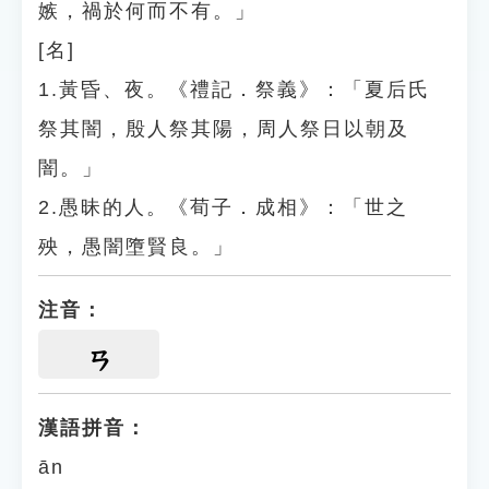
嫉，禍於何而不有。」
[名]
1.黃昏、夜。《禮記．祭義》：「夏后氏
祭其闇，殷人祭其陽，周人祭日以朝及
闇。」
2.愚昧的人。《荀子．成相》：「世之
殃，愚闇墮賢良。」
注音：
ㄢ
漢語拼音：
ān