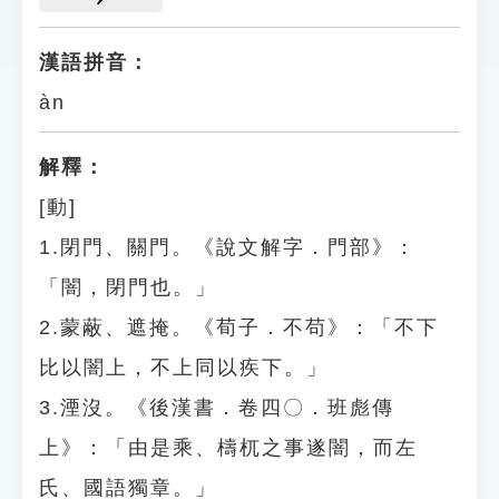
漢語拼音：
àn
解釋：
[動]
1.閉門、關門。《說文解字．門部》：
「闇，閉門也。」
2.蒙蔽、遮掩。《荀子．不苟》：「不下
比以闇上，不上同以疾下。」
3.湮沒。《後漢書．卷四〇．班彪傳
上》：「由是乘、檮杌之事遂闇，而左
氏、國語獨章。」