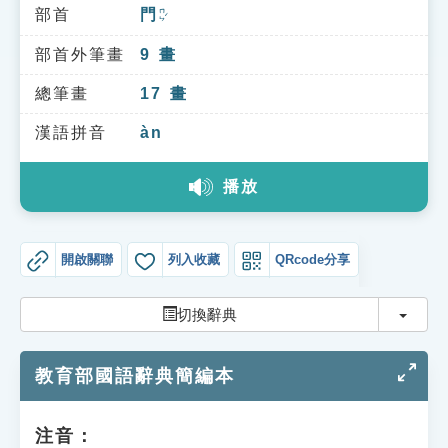
索引選單
部首
門
ㄇㄣˊ
知識索引
部首外筆畫
9
畫
單字索引
總筆畫
17
畫
生命大百科索引
漢語拼音
àn
播放
遊戲專區
教學應用
開啟關聯
列入收藏
QRcode分享
貓頭鷹博士
切換
切換辭典
教育部國語辭典簡編本
注音：