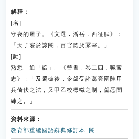
解釋：
[名]
守喪的屋子。《文選．潘岳．西征賦》：
「天子寢於諒闇，百官聽於冢宰。」
[動]
熟悉。通「諳」。《晉書．卷二四．職官
志》：「及蜀破後，令勰受諸葛亮圍陣用
兵倚伏之法，又甲乙校標幟之制，勰悉闇
練之。」
資料來源：
教育部重編國語辭典修訂本_闇