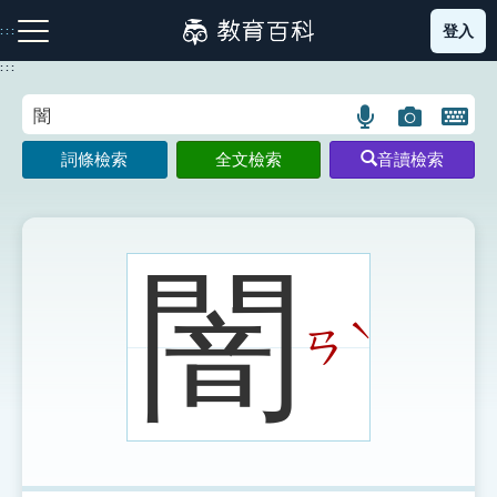
跳
登入
:::
到
主
:::
要
內
語
圖
開
容
注音索引圖示
筆畫索引圖示
部首索引表圖示
言
片
啟
詞條檢索
全文檢索
音讀檢索
搜
搜
鍵
尋
尋
盤
圖
圖
圖
示
示
示
闇
ˋ
ㄢ
網站導覽
生字詞彙表
成語故事