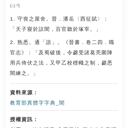
㈡ㄢ
1. 守喪之屋舍。晉．潘岳〈西征賦〉：
「天子寢於諒闇，百官聽於塚宰。」
2. 熟悉。通「諳」。《晉書．卷二四．職
官志》：「及蜀破後，令勰受諸葛亮圍陣
用兵倚伏之法，又甲乙校標幟之制，勰悉
闇練之。」
資料來源：
教育部異體字字典_闇
授權資訊：