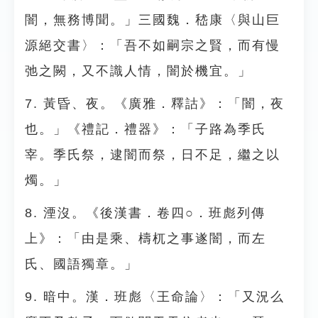
闇，無務博聞。」三國魏．嵇康〈與山巨
源絕交書〉：「吾不如嗣宗之賢，而有慢
弛之闕，又不識人情，闇於機宜。」
7. 黃昏、夜。《廣雅．釋詁》：「闇，夜
也。」《禮記．禮器》：「子路為季氏
宰。季氏祭，逮闇而祭，日不足，繼之以
燭。」
8. 湮沒。《後漢書．卷四○．班彪列傳
上》：「由是乘、檮杌之事遂闇，而左
氏、國語獨章。」
9. 暗中。漢．班彪〈王命論〉：「又況么