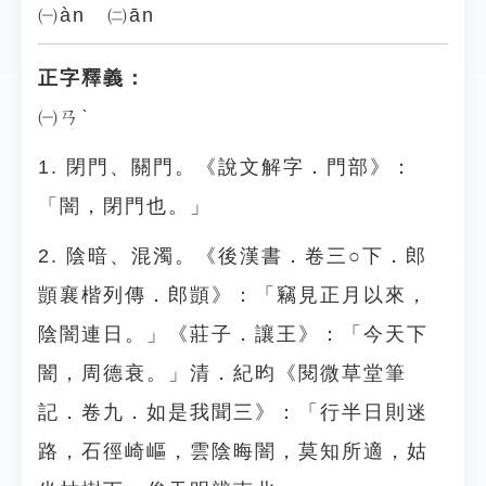
㈠àn ㈡ān
正字釋義：
㈠ㄢˋ
1. 閉門、關門。《說文解字．門部》：
「闇，閉門也。」
2. 陰暗、混濁。《後漢書．卷三○下．郎
顗襄楷列傳．郎顗》：「竊見正月以來，
陰闇連日。」《莊子．讓王》：「今天下
闇，周德衰。」清．紀昀《閱微草堂筆
記．卷九．如是我聞三》：「行半日則迷
路，石徑崎嶇，雲陰晦闇，莫知所適，姑