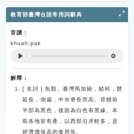
索引選單
教育部臺灣台語常用詞辭典
知識索引
單字索引
音讀：
生命大百科索引
khuah-pak
遊戲專區
Play
Settings
教學應用
解釋：
貓頭鷹博士
[
名詞
]
魚類。臺灣馬加鰆，鯖科，體
延長，側扁，中央脊長而高。背鰭前
半部為黑色，後面為白色有黑緣。本
島各地皆有產，以西部沿岸較多，是
經濟價值高的食用魚。