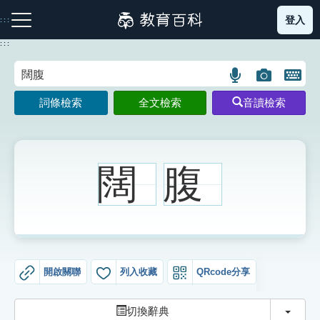
跳
登入
:::
到
主
:::
要
內
語
圖
開
容
注音索引圖示
筆畫索引圖示
部首索引表圖示
言
片
啟
詞條檢索
全文檢索
音讀檢索
搜
搜
鍵
尋
尋
盤
圖
圖
圖
示
示
示
闊
腹
網站導覽
生字詞彙表
開啟關聯
列入收藏
QRcode分享
成語故事
切換
切換辭典