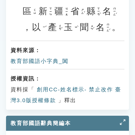
區
新
疆
省
縣
名
ㄒㄧㄢˋ
ㄇㄧㄥˊ
ㄒㄧㄣ
ㄐㄧㄤ
ㄕㄥˇ
ㄑㄩ
，
以
產
玉
聞
名
。
ㄇㄧㄥˊ
ㄔㄢˇ
ㄨㄣˊ
ㄧˇ
ㄩˋ
資料來源：
教育部國語小字典_闐
授權資訊：
資料採「
創用CC-姓名標示- 禁止改作 臺
灣3.0版授權條款
」釋出
教育部國語辭典簡編本