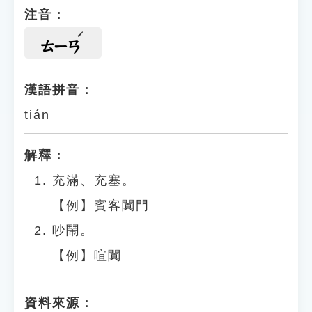
注音：
ㄊㄧㄢ
漢語拼音：
tián
解釋：
充滿、充塞。
【例】賓客闐門
吵鬧。
【例】喧闐
資料來源：