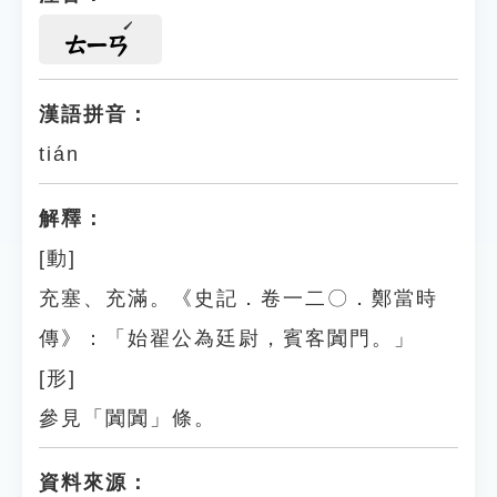
ㄊㄧㄢ
漢語拼音：
tián
解釋：
[動]
充塞、充滿。《史記．卷一二〇．鄭當時
傳》：「始翟公為廷尉，賓客闐門。」
[形]
參見「闐闐」條。
資料來源：