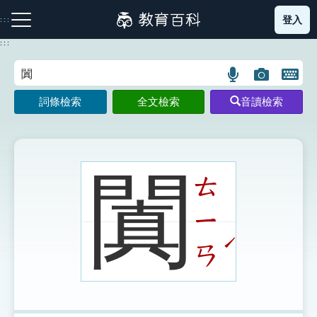
跳
登入
:::
到
主
:::
要
內
語
圖
開
容
注音索引圖示
筆畫索引圖示
部首索引表圖示
言
片
啟
詞條檢索
全文檢索
音讀檢索
搜
搜
鍵
尋
尋
盤
圖
圖
圖
示
示
示
闐
ㄊ
ㄧ
網站導覽
ˊ
ㄢ
生字詞彙表
成語故事