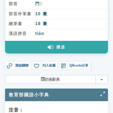
索引選單
部首
門
ㄇㄣˊ
知識索引
部首外筆畫
10
畫
單字索引
總筆畫
18
畫
生命大百科索引
漢語拼音
tián
播放
遊戲專區
教學應用
開啟關聯
列入收藏
QRcode分享
貓頭鷹博士
切換
切換辭典
教育部國語小字典
注音：