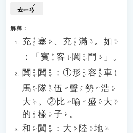
ㄊㄧㄢ
解釋：
充
塞
、
充
滿
。
如
ㄔㄨㄥ
ㄔㄨㄥ
ㄙㄜˋ
ㄇㄢˇ
ㄖㄨˊ
：「
賓
客
闐
門
」。
ㄊㄧㄢˊ
ㄅㄧㄣ
ㄎㄜˋ
ㄇㄣˊ
闐
闐
：①
形
容
車
ㄊㄧㄢˊ
ㄊㄧㄢˊ
ㄒㄧㄥˊ
ㄖㄨㄥˊ
ㄔㄜ
馬
隊
伍
聲
勢
浩
ㄉㄨㄟˋ
ㄇㄚˇ
ㄏㄠˋ
ㄕㄥ
ㄨˇ
ㄕˋ
大
。②
比
喻
盛
大
ㄉㄚˋ
ㄅㄧˇ
ㄕㄥˋ
ㄉㄚˋ
ㄩˋ
的
樣
子
。
˙ㄉㄜ
ㄧㄤˋ
˙ㄗ
和
闐
：
大
陸
地
ㄊㄧㄢˊ
ㄏㄜˊ
ㄉㄚˋ
ㄌㄨˋ
ㄉㄧˋ