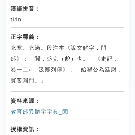
漢語拼音：
tián
正字釋義：
充塞、充滿。段注本《說文解字．門
部》：「闐，盛皃（貌）也。」《史記．
卷一二○．汲鄭列傳》：「始翟公為廷尉，
賓客闐門。」
資料來源：
教育部異體字字典_闐
授權資訊：