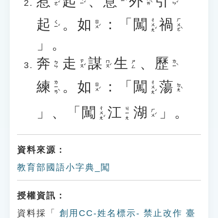
惹
起
、
意
外
引
ㄖㄜˇ
ㄑㄧˇ
ㄨㄞˋ
ㄧㄣˇ
ㄧˋ
起
。
如
：「
闖
禍
ㄔㄨㄤˇ
ㄏㄨㄛˋ
ㄑㄧˇ
ㄖㄨˊ
」。
奔
走
謀
生
、
歷
ㄗㄡˇ
ㄇㄡˊ
ㄌㄧˋ
ㄅㄣ
ㄕㄥ
練
。
如
：「
闖
蕩
ㄌㄧㄢˋ
ㄔㄨㄤˇ
ㄖㄨˊ
ㄉㄤˋ
」、「
闖
江
湖
」。
ㄔㄨㄤˇ
ㄐㄧㄤ
ㄏㄨˊ
資料來源：
教育部國語小字典_闖
授權資訊：
資料採「
創用CC-姓名標示- 禁止改作 臺