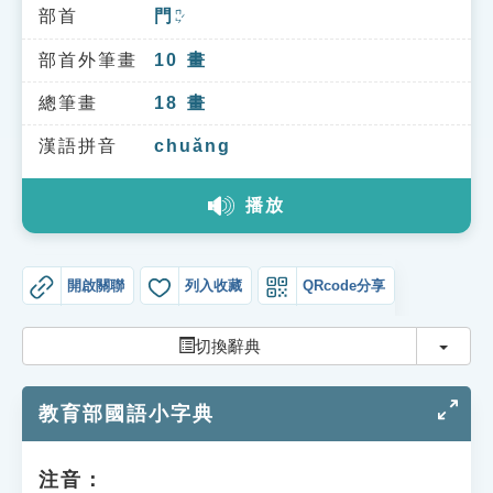
索引選單
部首
門
ㄇㄣˊ
知識索引
部首外筆畫
10
畫
單字索引
總筆畫
18
畫
生命大百科索引
漢語拼音
chuǎng
播放
遊戲專區
教學應用
開啟關聯
列入收藏
QRcode分享
貓頭鷹博士
切換
切換辭典
教育部國語小字典
注音：