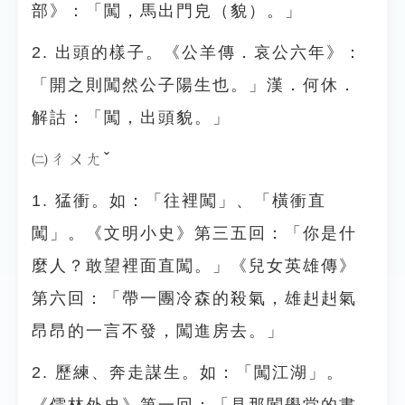
部》：「闖，馬出門皃（貌）。」
2. 出頭的樣子。《公羊傳．哀公六年》：
「開之則闖然公子陽生也。」漢．何休．
解詁：「闖，出頭貌。」
㈡ㄔㄨㄤˇ
1. 猛衝。如：「往裡闖」、「橫衝直
闖」。《文明小史》第三五回：「你是什
麼人？敢望裡面直闖。」《兒女英雄傳》
第六回：「帶一團冷森的殺氣，雄赳赳氣
昂昂的一言不發，闖進房去。」
2. 歷練、奔走謀生。如：「闖江湖」。