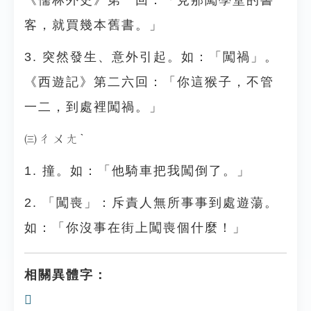
《儒林外史》第一回：「見那闖學堂的書
客，就買幾本舊書。」
3. 突然發生、意外引起。如：「闖禍」。
《西遊記》第二六回：「你這猴子，不管
一二，到處裡闖禍。」
㈢ㄔㄨㄤˋ
1. 撞。如：「他騎車把我闖倒了。」
2. 「闖喪」：斥責人無所事事到處遊蕩。
如：「你沒事在街上闖喪個什麼！」
相關異體字：
𨳐