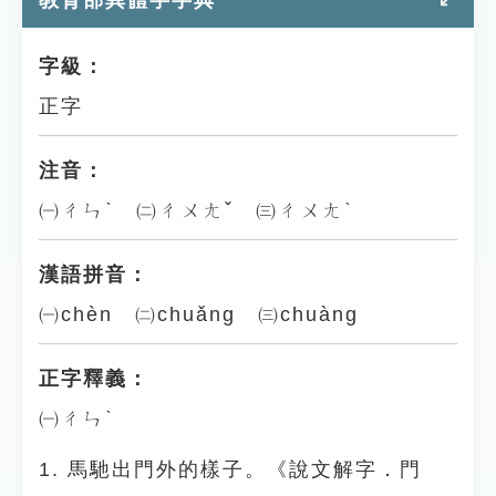
教育部異體字字典
字級：
正字
注音：
㈠ㄔㄣˋ ㈡ㄔㄨㄤˇ ㈢ㄔㄨㄤˋ
漢語拼音：
㈠chèn ㈡chuǎng ㈢chuàng
正字釋義：
㈠ㄔㄣˋ
1. 馬馳出門外的樣子。《說文解字．門