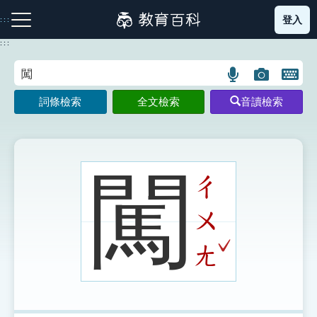
跳
登入
:::
到
主
:::
要
內
語
圖
開
容
注音索引圖示
筆畫索引圖示
部首索引表圖示
言
片
啟
詞條檢索
全文檢索
音讀檢索
搜
搜
鍵
尋
尋
盤
圖
圖
圖
示
示
示
闖
ㄔ
ㄨ
網站導覽
ˇ
ㄤ
生字詞彙表
成語故事