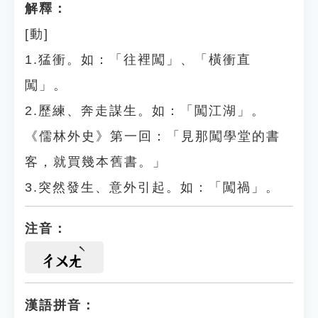
解釋：
[動]
1.猛衝。如：「往裡闖」、「橫衝直
闖」。
2.歷練、奔走謀生。如：「闖江湖」。
《儒林外史》第一回：「見那闖學堂的書
客，就買幾本舊書。」
3.突然發生、意外引起。如：「闖禍」。
注音：
ㄔㄨㄤ
漢語拼音：