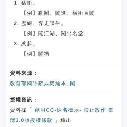
猛衝。
【例】亂闖、闖進、橫衝直闖
歷練、奔走謀生。
【例】闖江湖、闖出名堂
惹起。
【例】闖禍
資料來源：
教育部國語辭典簡編本_闖
授權資訊：
資料採「
創用CC-姓名標示- 禁止改作 臺
灣3.0版授權條款
」釋出