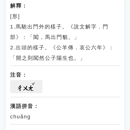
解釋：
[形]
1.馬馳出門外的樣子。《說文解字．門
部》：「闖，馬出門貌。」
2.出頭的樣子。《公羊傳．哀公六年》：
「開之則闖然公子陽生也。」
注音：
ㄔㄨㄤ
漢語拼音：
chuǎng