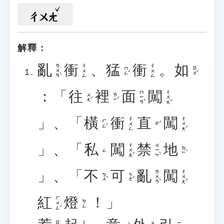
ㄔㄨㄤ
解釋：
亂
衝
、
猛
衝
。
如
ㄌㄨㄢˋ
ㄔㄨㄥ
ㄔㄨㄥ
ㄇㄥˇ
ㄖㄨˊ
：「
往
裡
面
闖
ㄇㄧㄢˋ
ㄔㄨㄤˇ
ㄨㄤˇ
ㄌㄧˇ
」、「
橫
衝
直
闖
ㄔㄨㄤˇ
ㄔㄨㄥ
ㄏㄥˊ
ㄓˊ
」、「
私
闖
禁
地
ㄔㄨㄤˇ
ㄐㄧㄣˋ
ㄉㄧˋ
ㄙ
」、「
不
可
亂
闖
ㄌㄨㄢˋ
ㄔㄨㄤˇ
ㄅㄨˋ
ㄎㄜˇ
紅
燈
！」
ㄏㄨㄥˊ
ㄉㄥ