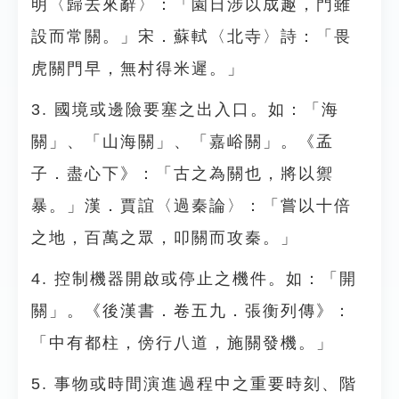
明〈歸去來辭〉：「園日涉以成趣，門雖
設而常關。」宋．蘇軾〈北寺〉詩：「畏
虎關門早，無村得米遲。」
3. 國境或邊險要塞之出入口。如：「海
關」、「山海關」、「嘉峪關」。《孟
子．盡心下》：「古之為關也，將以禦
暴。」漢．賈誼〈過秦論〉：「嘗以十倍
之地，百萬之眾，叩關而攻秦。」
4. 控制機器開啟或停止之機件。如：「開
關」。《後漢書．卷五九．張衡列傳》：
「中有都柱，傍行八道，施關發機。」
5. 事物或時間演進過程中之重要時刻、階