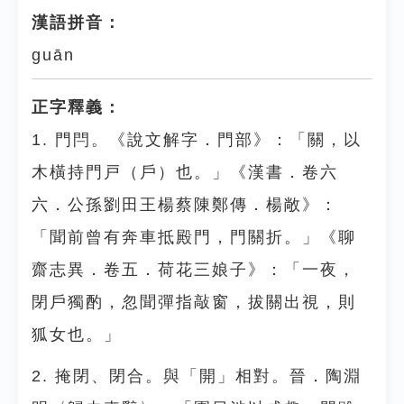
漢語拼音：
guān
正字釋義：
1. 門閂。《說文解字．門部》：「關，以
木橫持門戸（戶）也。」《漢書．卷六
六．公孫劉田王楊蔡陳鄭傳．楊敞》：
「聞前曾有奔車抵殿門，門關折。」《聊
齋志異．卷五．荷花三娘子》：「一夜，
閉戶獨酌，忽聞彈指敲窗，拔關出視，則
狐女也。」
2. 掩閉、閉合。與「開」相對。晉．陶淵