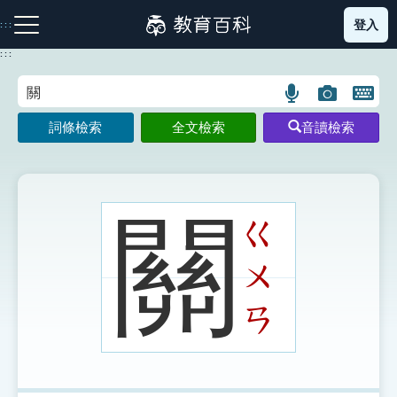
跳
登入
:::
到
主
:::
要
內
語
圖
開
容
注音索引圖示
筆畫索引圖示
部首索引表圖示
言
片
啟
詞條檢索
全文檢索
音讀檢索
搜
搜
鍵
尋
尋
盤
圖
圖
圖
示
示
示
關
ㄍ
ㄨ
網站導覽
ㄢ
生字詞彙表
成語故事