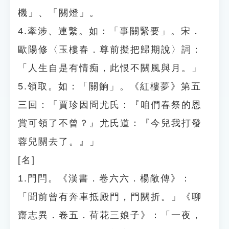
機」、「關燈」。
4.牽涉、連繫。如：「事關緊要」。宋．
歐陽修〈玉樓春．尊前擬把歸期說〉詞：
「人生自是有情痴，此恨不關風與月。」
5.領取。如：「關餉」。《紅樓夢》第五
三回：「賈珍因問尤氏：『咱們春祭的恩
賞可領了不曾？』尤氏道：『今兒我打發
蓉兒關去了。』」
[名]
1.門閂。《漢書．卷六六．楊敞傳》：
「聞前曾有奔車抵殿門，門關折。」《聊
齋志異．卷五．荷花三娘子》：「一夜，