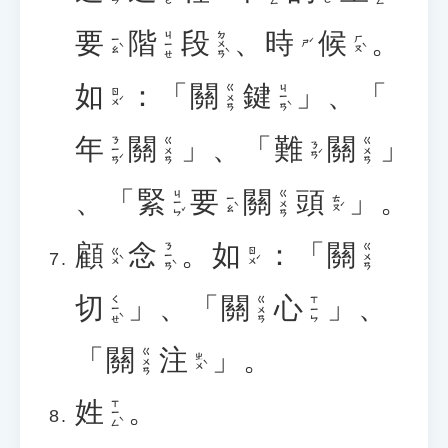
要
階
段
、
時
候
。
ㄉㄨㄢˋ
ㄐㄧㄝ
ㄧㄠˋ
ㄏㄡˋ
ㄕˊ
如
：
「
關
鍵
」
、
「
ㄐㄧㄢˋ
ㄍㄨㄢ
ㄖㄨˊ
年
關
」
、
「
難
關
」
ㄋㄧㄢˊ
ㄍㄨㄢ
ㄍㄨㄢ
ㄋㄢˊ
、
「
緊
要
關
頭
」
。
ㄐㄧㄣˇ
ㄍㄨㄢ
ㄧㄠˋ
ㄊㄡˊ
顧
念
。
如
：
「
關
ㄋㄧㄢˋ
ㄍㄨㄢ
ㄍㄨˋ
ㄖㄨˊ
切
」
、
「
關
心
」
、
ㄑㄧㄝˋ
ㄍㄨㄢ
ㄒㄧㄣ
「
關
注
」
。
ㄍㄨㄢ
ㄓㄨˋ
姓
。
ㄒㄧㄥˋ