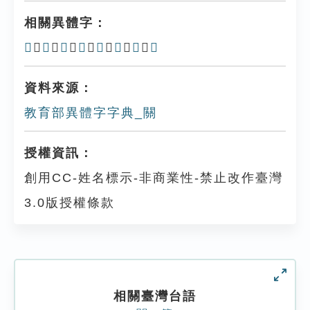
相關異體字：
𨵈
、
关
、
𨳡
、
𨳹
、
関
、
𨶚
、
闗
、
閞
資料來源：
教育部異體字字典_關
授權資訊：
創用CC-姓名標示-非商業性-禁止改作臺灣
3.0版授權條款
相關臺灣台語