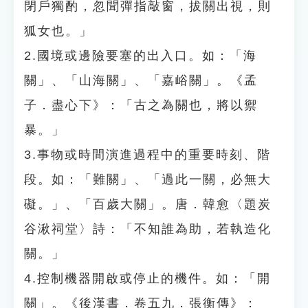
閉戶獨酌，忽聞彈指敲窗，拔關出視，則
狐女也。」
2.國境或邊險要塞的出入口。如：「海
關」、「山海關」、「嘉峪關」。《孟
子．盡心下》：「古之為關也，將以禦
暴。」
3.事物或時間演進過程中的重要時刻、階
段。如：「難關」、「過此一關，必無大
礙。」、「百歲大關」。唐．韓愈〈題炭
谷湫祠堂〉詩：「不知誰為助，若執造化
關。」
4.控制機器開啟或停止的機件。如：「開
關」。《後漢書．卷五九．張衡傳》：