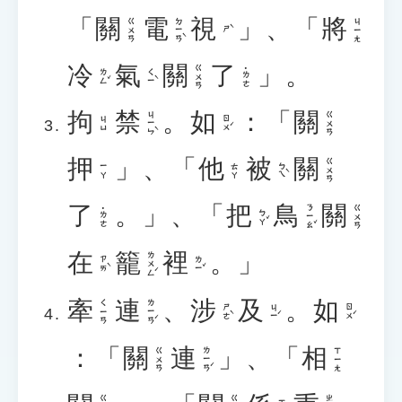
「
關
電
視
」
、
「
將
ㄉㄧㄢˋ
ㄍㄨㄢ
ㄐㄧㄤ
ㄕˋ
冷
氣
關
了
」
。
ㄍㄨㄢ
˙ㄌㄜ
ㄌㄥˇ
ㄑㄧˋ
拘
禁
。
如
：
「
關
ㄐㄧㄣˋ
ㄍㄨㄢ
ㄖㄨˊ
ㄐㄩ
押
」
、
「
他
被
關
ㄍㄨㄢ
ㄅㄟˋ
ㄧㄚ
ㄊㄚ
了
。
」
、
「
把
鳥
關
ㄋㄧㄠˇ
ㄍㄨㄢ
˙ㄌㄜ
ㄅㄚˇ
在
籠
裡
。
」
ㄌㄨㄥˊ
ㄗㄞˋ
ㄌㄧˇ
牽
連
、
涉
及
。
如
ㄌㄧㄢˊ
ㄑㄧㄢ
ㄕㄜˋ
ㄐㄧˊ
ㄖㄨˊ
：
「
關
連
」
、
「
相
ㄌㄧㄢˊ
ㄍㄨㄢ
ㄒㄧㄤ