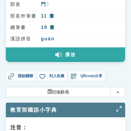
索引選單
部首
門
ㄇㄣˊ
知識索引
部首外筆畫
11
畫
單字索引
總筆畫
19
畫
生命大百科索引
漢語拼音
guān
播放
遊戲專區
教學應用
開啟關聯
列入收藏
QRcode分享
貓頭鷹博士
切換
切換辭典
教育部國語小字典
注音：