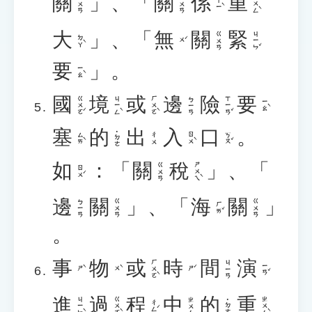
關
」
、
「
關
係
重
ㄓㄨㄥˋ
ㄍㄨㄢ
ㄍㄨㄢ
ㄒㄧˋ
大
」
、
「
無
關
緊
ㄐㄧㄣˇ
ㄍㄨㄢ
ㄉㄚˋ
ㄨˊ
要
」
。
ㄧㄠˋ
國
境
或
邊
險
要
ㄍㄨㄛˊ
ㄐㄧㄥˋ
ㄏㄨㄛˋ
ㄒㄧㄢˇ
ㄅㄧㄢ
ㄧㄠˋ
塞
的
出
入
口
。
˙ㄉㄜ
ㄙㄞˋ
ㄖㄨˋ
ㄎㄡˇ
ㄔㄨ
如
：
「
關
稅
」
、
「
ㄕㄨㄟˋ
ㄍㄨㄢ
ㄖㄨˊ
邊
關
」
、
「
海
關
」
ㄅㄧㄢ
ㄍㄨㄢ
ㄍㄨㄢ
ㄏㄞˇ
。
事
物
或
時
間
演
ㄏㄨㄛˋ
ㄐㄧㄢ
ㄧㄢˇ
ㄕˋ
ㄨˋ
ㄕˊ
進
過
程
中
的
重
ㄐㄧㄣˋ
ㄍㄨㄛˋ
ㄓㄨㄥˋ
ㄓㄨㄥ
˙ㄉㄜ
ㄔㄥˊ