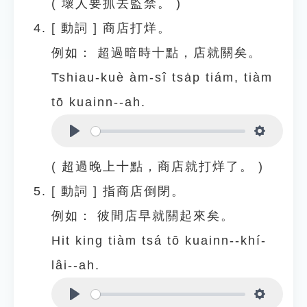
( 壞人要抓去監禁。 )
[
動詞
]
商店打烊。
例如：
超過暗時十點，店就關矣。
Tshiau-kuè àm-sî tsa̍p tiám, tiàm
tō kuainn--ah.
Play
Settings
( 超過晚上十點，商店就打烊了。 )
[
動詞
]
指商店倒閉。
例如：
彼間店早就關起來矣。
Hit king tiàm tsá tō kuainn--khí-
lâi--ah.