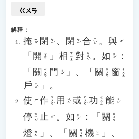
ㄍㄨㄢ
解釋：
掩
閉
、
閉
合
。
與
ㄧㄢˇ
ㄅㄧˋ
ㄅㄧˋ
ㄏㄜˊ
ㄩˇ
「
開
」
相
對
。
如
：
ㄉㄨㄟˋ
ㄒㄧㄤ
ㄖㄨˊ
ㄎㄞ
「
關
門
」
、
「
關
窗
ㄍㄨㄢ
ㄍㄨㄢ
ㄔㄨㄤ
ㄇㄣˊ
戶
」
。
ㄏㄨˋ
使
作
用
或
功
能
ㄗㄨㄛˋ
ㄏㄨㄛˋ
ㄍㄨㄥ
ㄩㄥˋ
ㄋㄥˊ
ㄕˇ
停
止
。
如
：
「
關
ㄊㄧㄥˊ
ㄍㄨㄢ
ㄖㄨˊ
ㄓˇ
燈
」
、
「
關
機
」
、
ㄍㄨㄢ
ㄉㄥ
ㄐㄧ