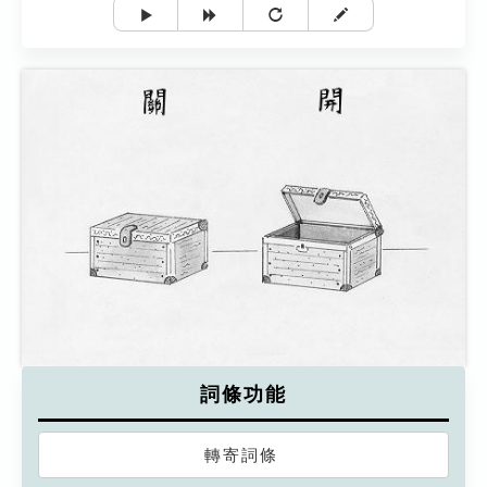
詞條功能
轉寄詞條