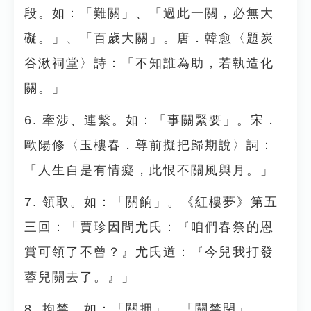
段。如：「難關」、「過此一關，必無大
礙。」、「百歲大關」。唐．韓愈〈題炭
谷湫祠堂〉詩：「不知誰為助，若執造化
關。」
6. 牽涉、連繫。如：「事關緊要」。宋．
歐陽修〈玉樓春．尊前擬把歸期說〉詞：
「人生自是有情癡，此恨不關風與月。」
7. 領取。如：「關餉」。《紅樓夢》第五
三回：「賈珍因問尤氏：『咱們春祭的恩
賞可領了不曾？』尤氏道：『今兒我打發
蓉兒關去了。』」
8. 拘禁。如：「關押」、「關禁閉」、