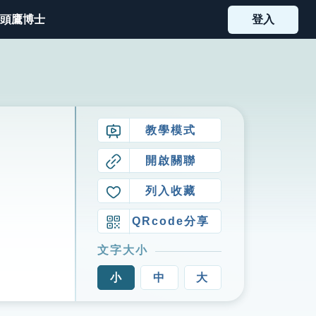
頭鷹博士
登入
教學模式
開啟關聯
列入收藏
QRcode分享
文字大小
小
中
大