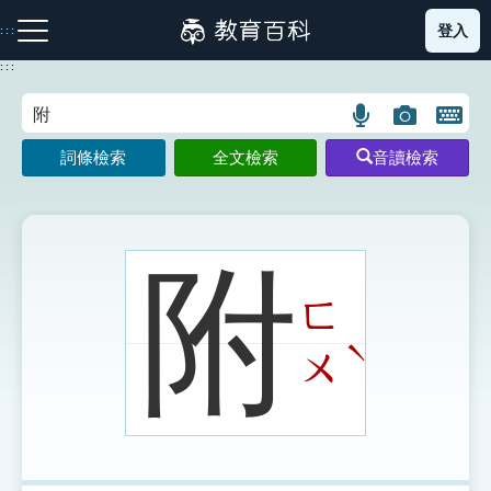
跳
登入
:::
到
主
:::
要
內
語
圖
開
容
注音索引圖示
筆畫索引圖示
部首索引表圖示
言
片
啟
詞條檢索
全文檢索
音讀檢索
搜
搜
鍵
尋
尋
盤
圖
圖
圖
示
示
示
附
ㄈ
網站導覽
ˋ
ㄨ
生字詞彙表
成語故事