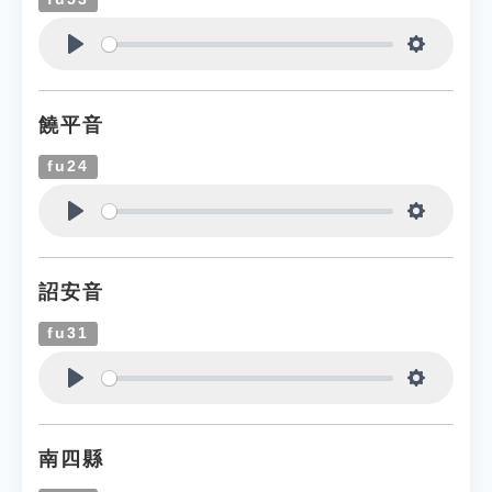
Play
Settings
饒平音
fu24
Play
Settings
詔安音
fu31
Play
Settings
南四縣