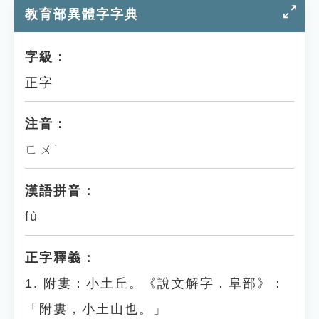
教育部異體字字典
字級：
正字
注音：
ㄈㄨˋ
漢語拼音：
fù
正字釋義：
1. 附婁：小土丘。《說文解字．阜部》：
「附婁，小土山也。」