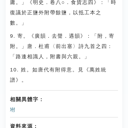
庸。」《明史．卷八○．食貨志四》：「時
復議於正鹽外附帶餘鹽，以抵工本之
數。」
9. 寄。《廣韻．去聲．遇韻》：「附，寄
附。」唐．杜甫〈前出塞〉詩九首之四：
「路逢相識人，附書與六親。」
10. 姓。如唐代有附得意。見《萬姓統
譜》。
相關異體字：
坿
資料來源：