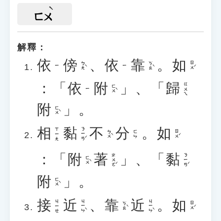
ㄈㄨ
解釋：
依
傍
、
依
靠
。
如
ㄅㄤˋ
ㄎㄠˋ
ㄖㄨˊ
ㄧ
ㄧ
：「
依
附
」、「
歸
ㄍㄨㄟ
ㄈㄨˋ
ㄧ
附
」。
ㄈㄨˋ
相
黏
不
分
。
如
ㄋㄧㄢˊ
ㄒㄧㄤ
ㄅㄨˋ
ㄖㄨˊ
ㄈㄣ
：「
附
著
」、「
黏
ㄓㄨㄛˊ
ㄋㄧㄢˊ
ㄈㄨˋ
附
」。
ㄈㄨˋ
接
近
、
靠
近
。
如
ㄐㄧㄣˋ
ㄐㄧㄣˋ
ㄐㄧㄝ
ㄎㄠˋ
ㄖㄨˊ