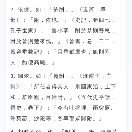
2. 依傍。如：「依附」。《玉篇．阜
部》：「附，依也。」《史記．卷四七．
孔子世家》：「魯小弱，附於楚則晉怒，
附於晉則楚來伐。」《晉書．卷一二三．
慕容垂載記》：「且垂猶鷹也，飢則附
人，飽便高颺。」
3. 歸依。如：「趨附」。《淮南子．主
術》：「所任者得其人，則國家治，上下
和，群臣親，百姓附。」《五代史平話．
晉史．卷下》：「今有吐谷渾、兩突厥、
渾契苾、沙陀等，各率部眾歸附。」