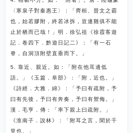
4. 相黏不分。如：「附著」。唐．陸龜蒙
〈寒泉子對秦惠王〉：「齊桓、晉文之霸
也，始若膠附，終若冰拆，豈連雞俱不能
止於栖而已哉！」明．徐弘祖《徐霞客遊
記．卷四下．黔遊日記二》：「有一石
脊，自洞頂附壁直垂而下。」
5. 靠近、親近。如：「附在他耳邊低
語。」《玉篇．阜部》：「附，近也。」
《詩經．大雅．綿》：「予曰有疏附，予
曰有先後，予曰有奔奏，予曰有禦侮。」
漢．毛亨．傳：「率下親上曰疏附。」
《淮南子．說林》：「附耳之言，聞於千
里也。」