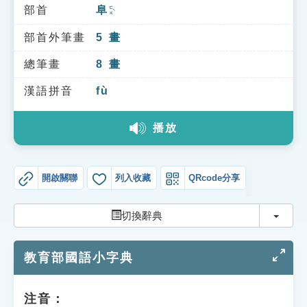
索引選單
部首
阜
ㄈㄨˋ
知識索引
部首外筆畫
5
畫
單字索引
總筆畫
8
畫
生命大百科索引
漢語拼音
fù
播放
遊戲專區
教學應用
開啟關聯
列入收藏
QRcode分享
貓頭鷹博士
切換
切換辭典
教育部國語小字典
注音：