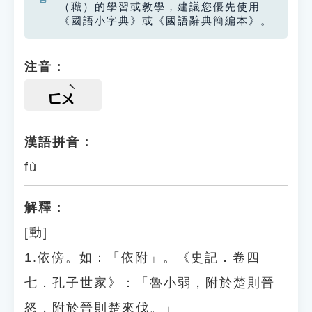
（職）的學習或教學，建議您優先使用
《國語小字典》或《國語辭典簡編本》。
注音：
ㄈㄨ
漢語拼音：
fù
解釋：
[動]
1.依傍。如：「依附」。《史記．卷四
七．孔子世家》：「魯小弱，附於楚則晉
怒，附於晉則楚來伐。」