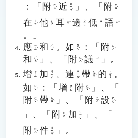
：「
附
近
」、「
附
ㄐㄧㄣˋ
ㄈㄨˋ
ㄈㄨˋ
在
他
耳
邊
低
語
ㄅㄧㄢ
ㄗㄞˋ
ㄊㄚ
ㄉㄧ
ㄦˇ
ㄩˇ
。」
應
和
。
如
：「
附
ㄧㄥˋ
ㄏㄜˋ
ㄖㄨˊ
ㄈㄨˋ
和
」、「
附
議
」。
ㄏㄜˋ
ㄈㄨˋ
ㄧˋ
增
加
、
連
帶
的
。
ㄌㄧㄢˊ
ㄐㄧㄚ
˙ㄉㄜ
ㄉㄞˋ
ㄗㄥ
如
：「
增
附
」、「
ㄖㄨˊ
ㄈㄨˋ
ㄗㄥ
附
帶
」、「
附
設
ㄈㄨˋ
ㄉㄞˋ
ㄈㄨˋ
ㄕㄜˋ
」、「
附
加
」、「
ㄐㄧㄚ
ㄈㄨˋ
附
件
」。
ㄐㄧㄢˋ
ㄈㄨˋ