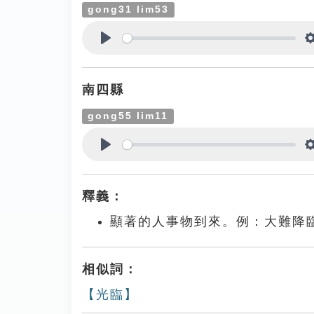
gong31 lim53
Play
南四縣
gong55 lim11
Play
釋義：
顯著的人事物到來。例：大難降
相似詞：
【光臨】