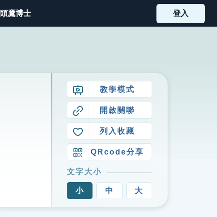
頭鷹博士
登入
教學模式
開啟關聯
列入收藏
QRcode分享
文字大小
小
中
大