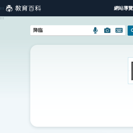
跳
網站導覽
:::
到
主
:::
要
內
語
圖
開
容
言
片
啟
搜
搜
鍵
尋
尋
盤
圖
圖
圖
示
示
示