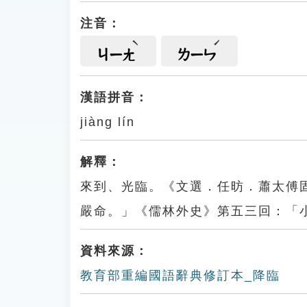
注音：
ㄐㄧㄤ
ㄌㄧㄣ
漢語拼音：
jiàng lín
解釋：
來到、光臨。《文選．任昉．蕭太傅
嚴命。」《儒林外史》第五三回：「
資料來源：
教育部重編國語辭典修訂本_降臨