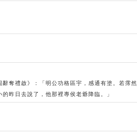
固辭奪禮啟》：「明公功格區宇，感通有塗。若霈
小的昨日去說了，他那裡專侯老爺降臨。」