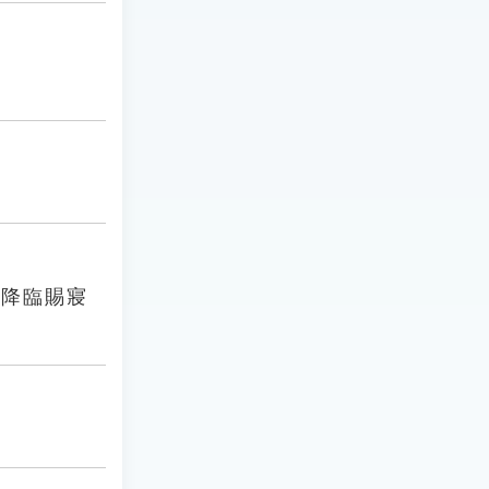
然降臨賜寢