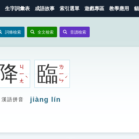
生字詞彙表
成語故事
索引選單
遊戲專區
教學應用
貓
詞條檢索
全文檢索
音讀檢索
降
臨
ㄐ
ㄌ
ㄧ
ㄧ
ˋ
ˊ
ㄤ
ㄣ
jiàng lín
漢語拼音