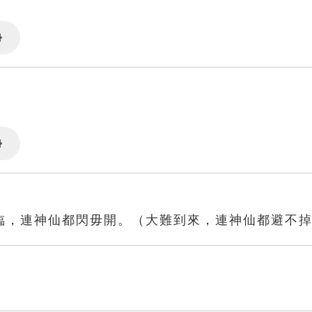
Settings
Settings
臨，連神仙都閃毋開。（大難到來，連神仙都避不