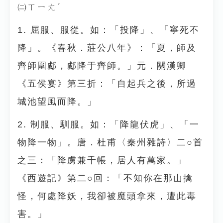
㈡ㄒㄧㄤˊ
1. 屈服、服從。如：「投降」、「寧死不
降」。《春秋．莊公八年》：「夏，師及
齊師圍郕，郕降于齊師。」元．關漢卿
《五侯宴》第三折：「自起兵之後，所過
城池望風而降。」
2. 制服、馴服。如：「降龍伏虎」、「一
物降一物」。唐．杜甫〈秦州雜詩〉二○首
之三：「降虜兼千帳，居人有萬家。」
《西遊記》第二○回：「不知你在那山擒
怪，何處降妖，我卻被魔頭拿來，遭此毒
害。」