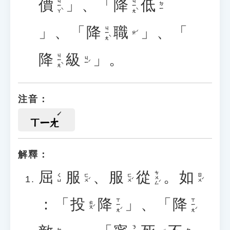
價
」、「
降
低
ㄐㄧㄚˋ
ㄐㄧㄤˋ
ㄉㄧ
」、「
降
職
」、「
ㄐㄧㄤˋ
ㄓˊ
降
級
」。
ㄐㄧㄤˋ
ㄐㄧˊ
注音：
ㄒㄧㄤ
解釋：
屈
服
、
服
從
。
如
ㄘㄨㄥˊ
ㄈㄨˊ
ㄈㄨˊ
ㄖㄨˊ
ㄑㄩ
：「
投
降
」、「
降
ㄒㄧㄤˊ
ㄒㄧㄤˊ
ㄊㄡˊ