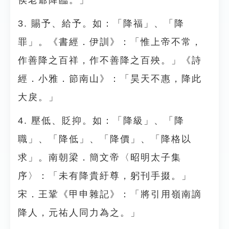
侯老爺降臨。」
3. 賜予、給予。如：「降福」、「降
罪」。《書經．伊訓》：「惟上帝不常，
作善降之百祥，作不善降之百殃。」《詩
經．小雅．節南山》：「昊天不惠，降此
大戾。」
4. 壓低、貶抑。如：「降級」、「降
職」、「降低」、「降價」、「降格以
求」。南朝梁．簡文帝〈昭明太子集
序〉：「未有降貴紆尊，躬刊手掇。」
宋．王鞏《甲申雜記》：「將引用嶺南謫
降人，元祐人同力為之。」