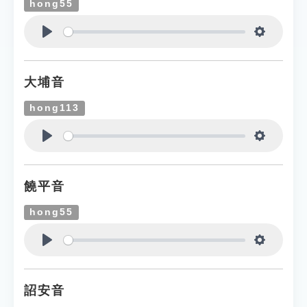
hong55
Play
Settings
大埔音
hong113
Play
Settings
饒平音
hong55
Play
Settings
詔安音