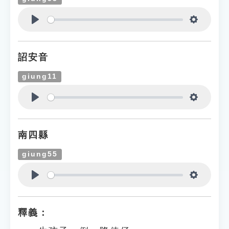
Play
Settings
詔安音
giung11
Play
Settings
南四縣
giung55
Play
Settings
釋義：