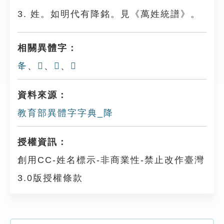
3. 姓。如明代有降銘。見《萬姓統譜》。
相關異體字：
夅
、
𡲣
、
𨹓
、
𡲛
資料來源：
教育部異體字字典_降
授權資訊：
創用CC-姓名標示-非商業性-禁止改作臺灣
3.0版授權條款