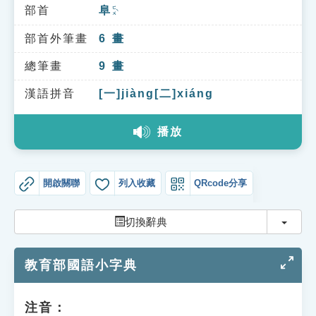
索引選單
部首
阜
ㄈㄨˋ
知識索引
部首外筆畫
6
畫
單字索引
總筆畫
9
畫
生命大百科索引
漢語拼音
[一]jiàng[二]xiáng
播放
遊戲專區
教學應用
開啟關聯
列入收藏
QRcode分享
貓頭鷹博士
切換
切換辭典
教育部國語小字典
注音：