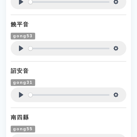
Play
Settings
饒平音
gong53
Play
Settings
詔安音
gong31
Play
Settings
南四縣
gong55