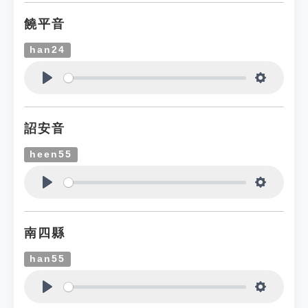
饒平音
han24
Play
Settings
詔安音
heen55
Play
Settings
南四縣
han55
Play
Settings