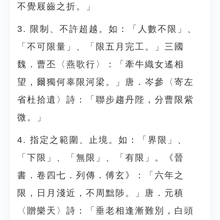
不覺屐齒之折。」
3. 限制、不許超越。如：「人數不限」、
「不可限量」、「限五月完工。」三國
魏．曹丕〈燕歌行〉：「牽牛織女遙相
望，爾獨何辜限河梁。」唐．岑參〈寄左
省杜拾遺〉詩：「聯步趨丹陛，分曹限紫
微。」
4. 指定之範圍、止境。如：「界限」、
「下限」、「無限」、「有限」。《晉
書．卷四七．列傳．傅玄》：「六年之
限，日月淺近，不周黜陟。」唐．元稹
〈贈樂天〉詩：「垂老相逢漸難別，白頭