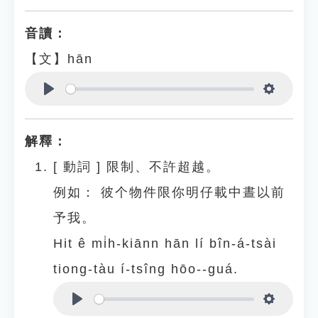
音讀：
【文】hān
Play
Settings
解釋：
[
動詞
]
限制、不許超越。
例如：
彼个物件限你明仔載中晝以前
予我。
Hit ê mi̍h-kiānn hān lí bîn-á-tsài
tiong-tàu í-tsîng hōo--guá.
Play
Settings