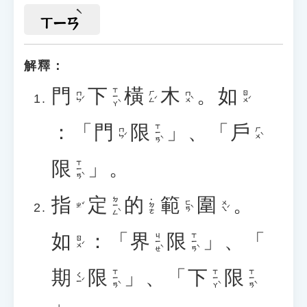
ㄒㄧㄢ
解釋：
門
下
橫
木
。
如
ㄒㄧㄚˋ
ㄇㄣˊ
ㄏㄥˊ
ㄇㄨˋ
ㄖㄨˊ
：「
門
限
」、「
戶
ㄒㄧㄢˋ
ㄇㄣˊ
ㄏㄨˋ
限
」。
ㄒㄧㄢˋ
指
定
的
範
圍
。
ㄉㄧㄥˋ
˙ㄉㄜ
ㄈㄢˋ
ㄨㄟˊ
ㄓˇ
如
：「
界
限
」、「
ㄐㄧㄝˋ
ㄒㄧㄢˋ
ㄖㄨˊ
期
限
」、「
下
限
ㄒㄧㄢˋ
ㄒㄧㄚˋ
ㄒㄧㄢˋ
ㄑㄧˊ
」。