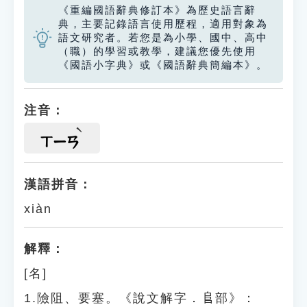
《重編國語辭典修訂本》為歷史語言辭
典，主要記錄語言使用歷程，適用對象為
語文研究者。若您是為小學、國中、高中
（職）的學習或教學，建議您優先使用
《國語小字典》或《國語辭典簡編本》。
注音：
ㄒㄧㄢ
漢語拼音：
xiàn
解釋：
[名]
1.險阻、要塞。《說文解字．𨸏部》：