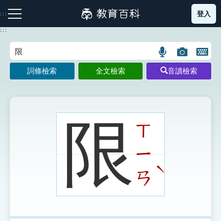
跳
登入
:::
到
主
:::
要
內
語
圖
開
容
注音索引圖示
筆畫索引圖示
部首索引表圖示
言
片
啟
詞條檢索
全文檢索
音讀檢索
搜
搜
鍵
尋
尋
盤
圖
圖
圖
示
示
示
限
ㄒ
ㄧ
網站導覽
ˋ
ㄢ
生字詞彙表
成語故事