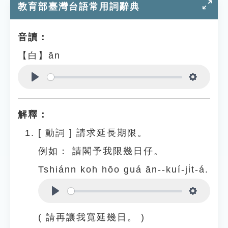
教育部臺灣台語常用詞辭典
音讀：
【白】ān
Play
Settings
解釋：
[
動詞
]
請求延長期限。
例如：
請閣予我限幾日仔。
Tshiánn koh hōo guá ān--kuí-ji̍t-á.
Play
Settings
( 請再讓我寬延幾日。 )