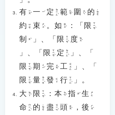
有
一
定
範
圍
的
ㄉㄧㄥˋ
˙ㄉㄜ
ㄧㄡˇ
ㄈㄢˋ
ㄨㄟˊ
ㄧˊ
約
束
。
如
：「
限
ㄒㄧㄢˋ
ㄕㄨˋ
ㄖㄨˊ
ㄩㄝ
制
」、「
限
度
ㄒㄧㄢˋ
ㄉㄨˋ
ㄓˋ
」、「
限
定
」、「
ㄒㄧㄢˋ
ㄉㄧㄥˋ
限
期
完
工
」、「
ㄒㄧㄢˋ
ㄍㄨㄥ
ㄑㄧˊ
ㄨㄢˊ
限
量
發
行
」。
ㄒㄧㄢˋ
ㄌㄧㄤˋ
ㄒㄧㄥˊ
ㄈㄚ
大
限
：
本
指
生
ㄒㄧㄢˋ
ㄉㄚˋ
ㄅㄣˇ
ㄕㄥ
ㄓˇ
命
的
盡
頭
，
後
ㄇㄧㄥˋ
ㄐㄧㄣˋ
˙ㄉㄜ
ㄊㄡˊ
ㄏㄡˋ