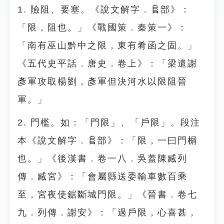
1. 險阻、要塞。《說文解字．𨸏部》：
「限，阻也。」《戰國策．秦策一》：
「南有巫山黔中之限，東有肴函之固。」
《五代史平話．唐史．卷上》：「梁遣謝
彥軍攻取楊劉，彥軍但決河水以限阻晉
軍。」
2. 門檻。如：「門限」、「戶限」。段注
本《說文解字．𨸏部》：「限，一曰門榍
也。」《後漢書．卷一八．吳蓋陳臧列
傳．臧宮》：「會屬縣送委輸車數百乘
至，宮夜使鋸斷城門限。」《晉書．卷七
九．列傳．謝安》：「過戶限，心喜甚，