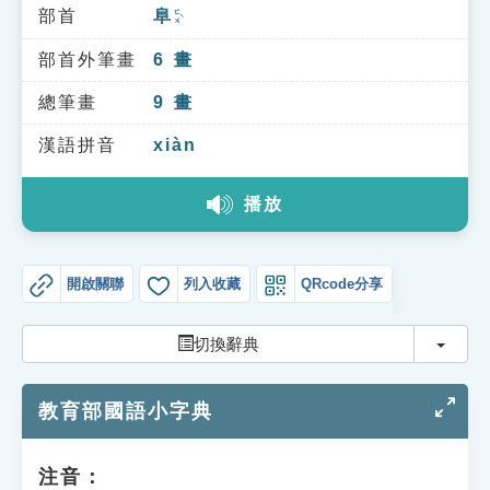
索引選單
部首
阜
ㄈㄨˋ
知識索引
部首外筆畫
6
畫
單字索引
總筆畫
9
畫
生命大百科索引
漢語拼音
xiàn
播放
遊戲專區
教學應用
開啟關聯
列入收藏
QRcode分享
貓頭鷹博士
切換
切換辭典
教育部國語小字典
注音：