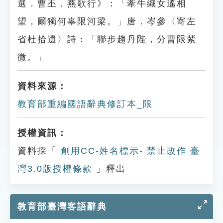
選．曹丕．燕歌行》：「牽牛織女遙相
望，爾獨何辜限河梁。」唐．岑參〈寄左
省杜拾遺〉詩：「聯步趨丹陛，分曹限紫
微。」
資料來源：
教育部重編國語辭典修訂本_限
授權資訊：
資料採「
創用CC-姓名標示- 禁止改作 臺
灣3.0版授權條款
」釋出
教育部臺灣客語辭典