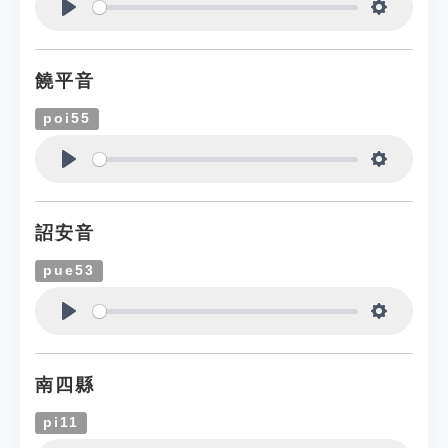
Play
Settings
饒平音
poi55
Play
Settings
詔安音
pue53
Play
Settings
南四縣
pi11