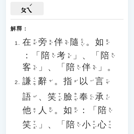
ㄆㄟ
解釋：
在
旁
伴
隨
。
如
ㄙㄨㄟˊ
ㄗㄞˋ
ㄆㄤˊ
ㄅㄢˋ
ㄖㄨˊ
：「
陪
考
」、「
陪
ㄆㄟˊ
ㄎㄠˇ
ㄆㄟˊ
客
」、「
陪
伴
」。
ㄎㄜˋ
ㄆㄟˊ
ㄅㄢˋ
謙
辭
。
指
以
言
ㄑㄧㄢ
ㄧㄢˊ
ㄘˊ
ㄓˇ
ㄧˇ
語
、
笑
臉
奉
承
ㄒㄧㄠˋ
ㄌㄧㄢˇ
ㄈㄥˋ
ㄔㄥˊ
ㄩˇ
他
人
。
如
：「
陪
ㄖㄣˊ
ㄖㄨˊ
ㄆㄟˊ
ㄊㄚ
笑
」、「
陪
小
心
ㄒㄧㄠˋ
ㄒㄧㄠˇ
ㄒㄧㄣ
ㄆㄟˊ