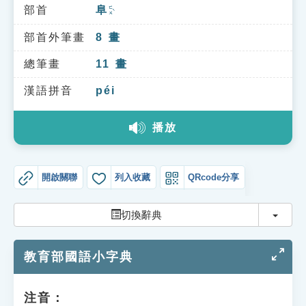
索引選單
部首
阜
ㄈㄨˋ
知識索引
部首外筆畫
8
畫
單字索引
總筆畫
11
畫
生命大百科索引
漢語拼音
péi
播放
遊戲專區
教學應用
開啟關聯
列入收藏
QRcode分享
貓頭鷹博士
切換
切換辭典
教育部國語小字典
注音：