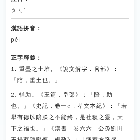
ㄆㄟˊ
漢語拼音：
péi
正字釋義：
1. 重疊之土堆。《說文解字．𨸏部》：
「陪，重土也。」
2. 輔助。《玉篇．阜部》：「陪，助
也。」《史記．卷一○．孝文本紀》：「若
舉有德以陪朕之不能終，是社稷之靈，天
下之福也。」《漢書．卷六六．公孫劉田
王楊蔡陳鄭傳．楊敞》：「惲家方隆盛