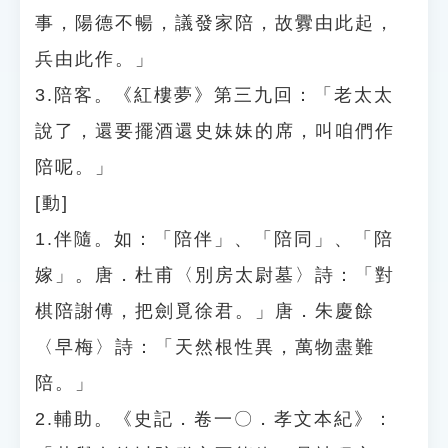
事，陽德不暢，議發家陪，故釁由此起，
兵由此作。」
3.陪客。《紅樓夢》第三九回：「老太太
說了，還要擺酒還史妹妹的席，叫咱們作
陪呢。」
[動]
1.伴隨。如：「陪伴」、「陪同」、「陪
嫁」。唐．杜甫〈別房太尉墓〉詩：「對
棋陪謝傅，把劍覓徐君。」唐．朱慶餘
〈早梅〉詩：「天然根性異，萬物盡難
陪。」
2.輔助。《史記．卷一〇．孝文本紀》：