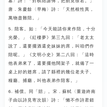
墓〉詩：「對棋陪謝傅，把劍覓徐君。」
唐．朱慶餘〈早梅〉詩：「天然根性異，
萬物盡難陪。」
5. 陪客。如：「今天能請你來作陪，十分
光榮。」《紅樓夢》第三九回：「老太太
說了，還要擺酒還史妹妹的席，叫咱們作
陪呢。」《文明小史》第二八回：「這時
他表弟來了，還要擺他闊架子，就備了一
桌上好的翅席，請了縣裡的幾位老夫子、
糧廳、捕廳，叫他表弟作陪客。」
6. 補償。同「賠」。宋．蘇軾〈重遊終南
子由以詩見寄次韻〉詩：「懶不作詩君錯