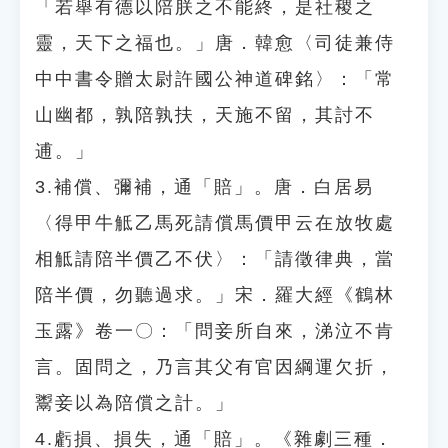
「若舉有德以陪朕之不能終，是社稷之
靈，天下之福也。」唐．韓愈〈司徒兼侍
中中書令贈太尉許國公神道碑銘〉：「常
山幽都，孰陪孰扶，天施不留，其討不
逋。」
3.補償、彌補，通「賠」。唐．白居易
〈得甲牛觝乙馬死請償馬價甲云在放牧處
相觝請陪半價乙不伏〉：「請徵律典，當
陪半價，勿聽過求。」宋．羅大經《鶴林
玉露》卷一〇：「問妾所自來，涕泣不肯
言。固問之，乃言其父有官因綱運欠折，
鬻妾以為陪償之計。」
4.虧損、損失，通「賠」。《雜劇三種．