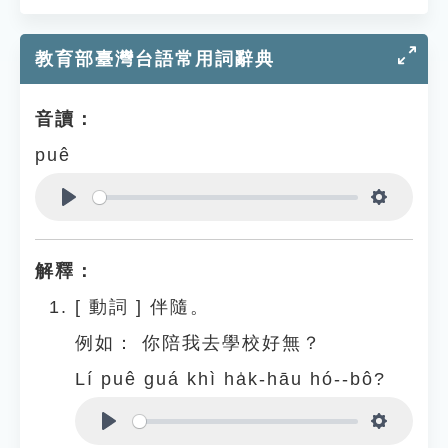
教育部臺灣台語常用詞辭典
音讀：
puê
Play
Settings
解釋：
[
動詞
]
伴隨。
例如：
你陪我去學校好無？
Lí puê guá khì ha̍k-hāu hó--bô?
Play
Settings