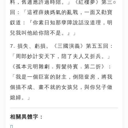
料，舊逋應許過時陪。」《紅樓夢》第三○
回：「這裡薛姨媽氣的亂戰，一面又勸寶
釵道：『你素日知那孽障說話沒道理，明
兒我叫他給你陪不是。』」
7. 損失、虧損。《三國演義》第五五回：
「周郎妙計安天下，陪了夫人又折兵。」
《孤本元明雜劇．剪髮待賓．第二折》：
「我是一個巨富的財主，倒陪奩房，將我
個描不成、畫不就的女孩兒，與你兒子做
媳婦。」
相關異體字：
𨻓