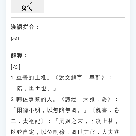
ㄆㄟ
漢語拼音：
péi
解釋：
[名]
1.重疊的土堆。《說文解字．阜部》：
「陪，重土也。」
2.輔佐事業的人。《詩經．大雅．蕩》：
「爾德不明，以無陪無卿。」《魏書．卷
二．太祖紀》：「周姬之末，下凌上替，
以號自定，以位制祿，卿世其官，大夫遂