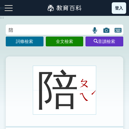
跳
登入
:::
到
主
:::
要
內
語
圖
開
容
注音索引圖示
筆畫索引圖示
部首索引表圖示
言
片
啟
詞條檢索
全文檢索
音讀檢索
搜
搜
鍵
尋
尋
盤
圖
圖
圖
示
示
示
陪
ㄆ
網站導覽
ˊ
ㄟ
生字詞彙表
成語故事