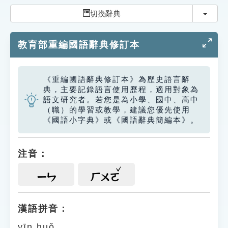
索引選單
切換
切換辭典
知識索引
教育部重編國語辭典修訂本
單字索引
生命大百科索引
《重編國語辭典修訂本》為歷史語言辭
典，主要記錄語言使用歷程，適用對象為
遊戲專區
語文研究者。若您是為小學、國中、高中
（職）的學習或教學，建議您優先使用
《國語小字典》或《國語辭典簡編本》。
教學應用
貓頭鷹博士
注音：
ㄧㄣ
ㄏㄨㄛ
漢語拼音：
yīn huǒ