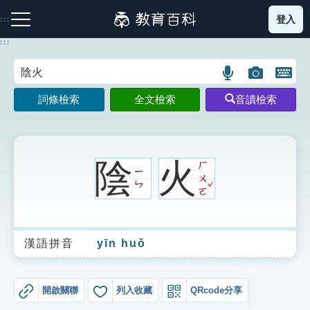
跳
登入
:::
到
主
:::
要
內
語
圖
開
容
注音索引圖示
筆畫索引圖示
部首索引表圖示
言
片
啟
詞條檢索
全文檢索
音讀檢索
搜
搜
鍵
尋
尋
盤
圖
圖
圖
示
示
示
陰
火
ㄏ
ㄧ
ㄨ
ˇ
ㄣ
ㄛ
網站導覽
漢語拼音
yīn huǒ
生字詞彙表
成語故事
開啟關聯
列入收藏
QRcode分享