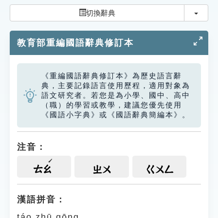
索引選單
切換
切換辭典
知識索引
教育部重編國語辭典修訂本
單字索引
生命大百科索引
《重編國語辭典修訂本》為歷史語言辭
典，主要記錄語言使用歷程，適用對象為
遊戲專區
語文研究者。若您是為小學、國中、高中
（職）的學習或教學，建議您優先使用
《國語小字典》或《國語辭典簡編本》。
教學應用
貓頭鷹博士
注音：
ㄊㄠ
ㄓㄨ
ㄍㄨㄥ
漢語拼音：
táo zhū gōng