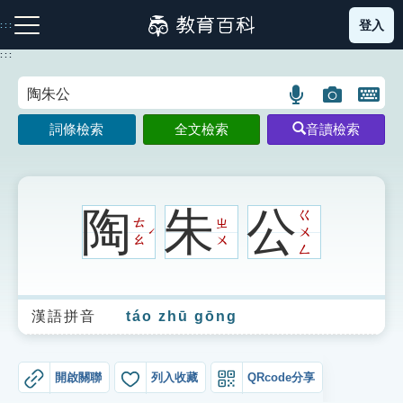
跳
登入
:::
到
主
:::
要
內
語
圖
開
容
注音索引圖示
筆畫索引圖示
部首索引表圖示
言
片
啟
詞條檢索
全文檢索
音讀檢索
搜
搜
鍵
尋
尋
盤
圖
圖
圖
示
示
示
陶
朱
公
ㄍ
ㄊ
ㄓ
ㄨ
ˊ
ㄠ
ㄨ
ㄥ
網站導覽
漢語拼音
táo zhū gōng
生字詞彙表
成語故事
開啟關聯
列入收藏
QRcode分享