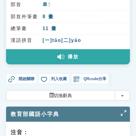
索引選單
部首
阜
ㄈㄨˋ
知識索引
部首外筆畫
8
畫
單字索引
總筆畫
11
畫
生命大百科索引
漢語拼音
[一]táo[二]yáo
播放
遊戲專區
教學應用
開啟關聯
列入收藏
QRcode分享
貓頭鷹博士
切換
切換辭典
教育部國語小字典
注音：