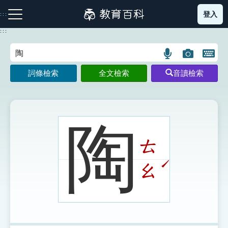
跳
登入
:::
到
主
:::
要
內
語
圖
開
容
注音索引圖示
筆畫索引圖示
部首索引表圖示
言
片
啟
詞條檢索
全文檢索
音讀檢索
搜
搜
鍵
尋
尋
盤
圖
圖
圖
示
示
示
陶
ㄊ
網站導覽
ˊ
ㄠ
生字詞彙表
成語故事