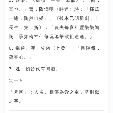
5. 喜樂。《廣韻．平聲．豪韻》：「陶，
喜也。」晉．陶淵明〈時運〉詩：「揮茲
一觴，陶然自樂。」《孤本元明雜劇．十
長生．第二折》：「農夫每喜年豐樂樂陶
陶，爭如俺神仙每玩瑤華散袒逍遙。」
6. 暢通。漢．枚乘〈七發〉：「陶陽氣，
蕩春心。」
7. 姓。如晉代有陶潛。
㈡ㄧㄠˊ
「皋陶」：人名。相傳為舜之臣，掌刑獄
之事。