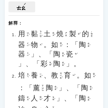
ㄊㄠ
解釋：
用
黏
土
燒
製
的
ㄋㄧㄢˊ
˙ㄉㄜ
ㄩㄥˋ
ㄊㄨˇ
ㄕㄠ
ㄓˋ
器
物
。
如
：「
陶
ㄑㄧˋ
ㄖㄨˊ
ㄊㄠˊ
ㄨˋ
器
」、「
陶
瓷
ㄑㄧˋ
ㄊㄠˊ
ㄘˊ
」、「
彩
陶
」。
ㄘㄞˇ
ㄊㄠˊ
培
養
、
教
育
。
如
ㄐㄧㄠˋ
ㄆㄟˊ
ㄧㄤˇ
ㄖㄨˊ
ㄩˋ
：「
薰
陶
」、「
陶
ㄒㄩㄣ
ㄊㄠˊ
ㄊㄠˊ
鑄
人
才
」、「
陶
ㄓㄨˋ
ㄖㄣˊ
ㄘㄞˊ
ㄊㄠˊ