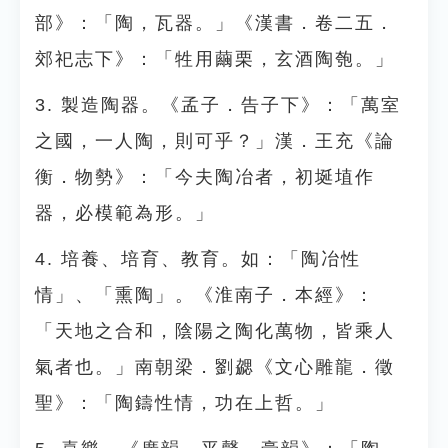
部》：「陶，瓦器。」《漢書．卷二五．
郊祀志下》：「牲用繭栗，玄酒陶匏。」
3. 製造陶器。《孟子．告子下》：「萬室
之國，一人陶，則可乎？」漢．王充《論
衡．物勢》：「今夫陶冶者，初埏埴作
器，必模範為形。」
4. 培養、培育、教育。如：「陶冶性
情」、「熏陶」。《淮南子．本經》：
「天地之合和，陰陽之陶化萬物，皆乘人
氣者也。」南朝梁．劉勰《文心雕龍．徵
聖》：「陶鑄性情，功在上哲。」