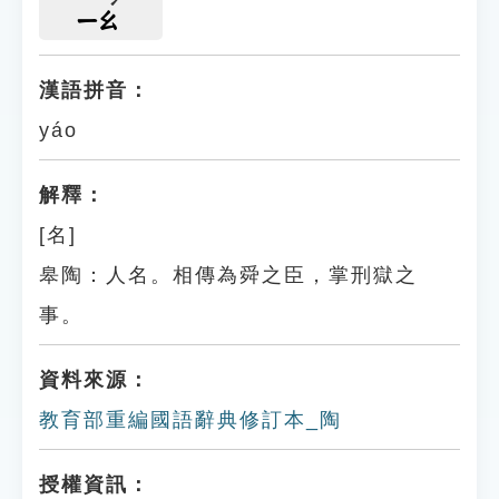
ㄧㄠ
漢語拼音：
yáo
解釋：
[名]
皋陶：人名。相傳為舜之臣，掌刑獄之
事。
資料來源：
教育部重編國語辭典修訂本_陶
授權資訊：