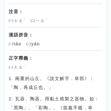
注音：
㈠ㄊㄠˊ ㈡ㄧㄠˊ
漢語拼音：
㈠táo ㈡yáo
正字釋義：
㈠ㄊㄠˊ
1. 兩重的山丘。《說文解字．阜部》：
「陶，再成丘也。」
2. 瓦器、陶器。用黏土燒製之器物。如：
「黑陶」、「彩陶」。《龍龕手鑑．阜