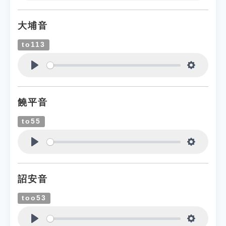
Play
Settings
大埔音
to113
Play
Settings
饒平音
to55
Play
Settings
詔安音
too53