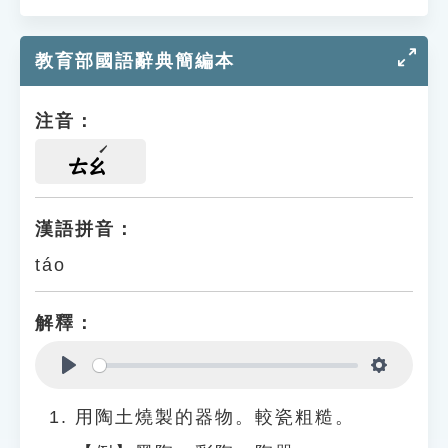
教育部國語辭典簡編本
注音：
ㄊㄠ
漢語拼音：
táo
解釋：
Play
Settings
用陶土燒製的器物。較瓷粗糙。