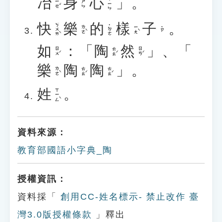
冶
身
心
」。
ㄒㄧㄣ
ㄧㄝˇ
ㄕㄣ
快
樂
的
樣
子
。
ㄎㄨㄞˋ
˙ㄉㄜ
ㄌㄜˋ
ㄧㄤˋ
˙ㄗ
如
：「
陶
然
」、「
ㄖㄨˊ
ㄊㄠˊ
ㄖㄢˊ
樂
陶
陶
」。
ㄌㄜˋ
ㄊㄠˊ
ㄊㄠˊ
姓
。
ㄒㄧㄥˋ
資料來源：
教育部國語小字典_陶
授權資訊：
資料採「
創用CC-姓名標示- 禁止改作 臺
灣3.0版授權條款
」釋出