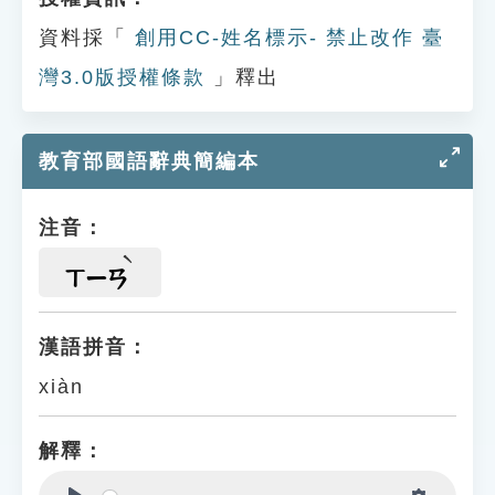
資料採「
創用CC-姓名標示- 禁止改作 臺
灣3.0版授權條款
」釋出
教育部國語辭典簡編本
注音：
ㄒㄧㄢ
漢語拼音：
xiàn
解釋：