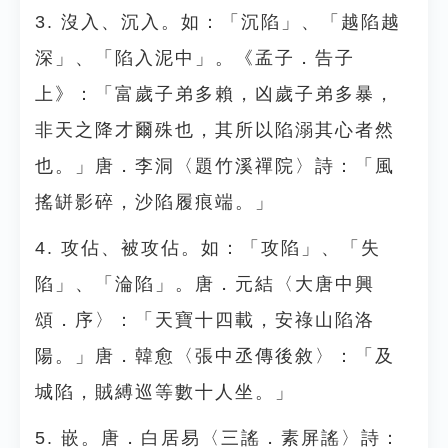
3. 沒入、沉入。如：「沉陷」、「越陷越
深」、「陷入泥中」。《孟子．告子
上》：「富歲子弟多賴，凶歲子弟多暴，
非天之降才爾殊也，其所以陷溺其心者然
也。」唐．李洞〈題竹溪禪院〉詩：「風
搖缾影碎，沙陷履痕端。」
4. 攻佔、被攻佔。如：「攻陷」、「失
陷」、「淪陷」。唐．元結〈大唐中興
頌．序〉：「天寶十四載，安祿山陷洛
陽。」唐．韓愈〈張中丞傳後敘〉：「及
城陷，賊縛巡等數十人坐。」
5. 嵌。唐．白居易〈三謠．素屏謠〉詩：