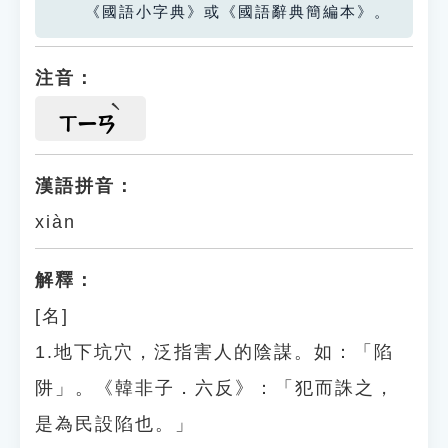
《國語小字典》或《國語辭典簡編本》。
注音：
ㄒㄧㄢ
漢語拼音：
xiàn
解釋：
[名]
1.地下坑穴，泛指害人的陰謀。如：「陷
阱」。《韓非子．六反》：「犯而誅之，
是為民設陷也。」