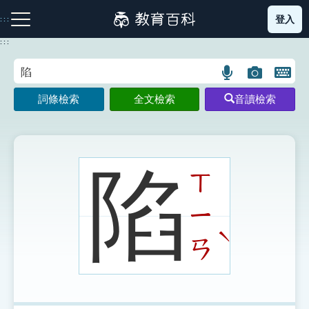
跳
登入
:::
到
主
:::
要
內
語
圖
開
容
注音索引圖示
筆畫索引圖示
部首索引表圖示
言
片
啟
詞條檢索
全文檢索
音讀檢索
搜
搜
鍵
尋
尋
盤
圖
圖
圖
示
示
示
陷
ㄒ
ㄧ
網站導覽
ˋ
ㄢ
生字詞彙表
成語故事