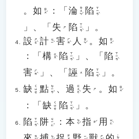
。
如
：「
淪
陷
ㄌㄨㄣˊ
ㄒㄧㄢˋ
ㄖㄨˊ
」、「
失
陷
」。
ㄒㄧㄢˋ
ㄕ
設
計
害
人
。
如
ㄕㄜˋ
ㄐㄧˋ
ㄏㄞˋ
ㄖㄣˊ
ㄖㄨˊ
：「
構
陷
」、「
陷
ㄒㄧㄢˋ
ㄒㄧㄢˋ
ㄍㄡˋ
害
」、「
誣
陷
」。
ㄒㄧㄢˋ
ㄏㄞˋ
ㄨ
缺
點
、
過
失
。
如
ㄉㄧㄢˇ
ㄍㄨㄛˋ
ㄑㄩㄝ
ㄖㄨˊ
ㄕ
：「
缺
陷
」。
ㄒㄧㄢˋ
ㄑㄩㄝ
陷
阱
：
本
指
用
ㄒㄧㄢˋ
ㄐㄧㄥˇ
ㄅㄣˇ
ㄩㄥˋ
ㄓˇ
來
捕
捉
野
獸
的
ㄓㄨㄛ
˙ㄉㄜ
ㄌㄞˊ
ㄅㄨˇ
ㄧㄝˇ
ㄕㄡˋ