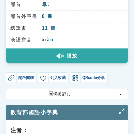
索引選單
部首
阜
ㄈㄨˋ
知識索引
部首外筆畫
8
畫
單字索引
總筆畫
11
畫
生命大百科索引
漢語拼音
xiàn
播放
遊戲專區
教學應用
開啟關聯
列入收藏
QRcode分享
貓頭鷹博士
切換
切換辭典
教育部國語小字典
注音：