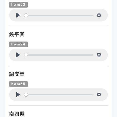
ham53
Play
Settings
饒平音
ham24
Play
Settings
詔安音
ham55
Play
Settings
南四縣