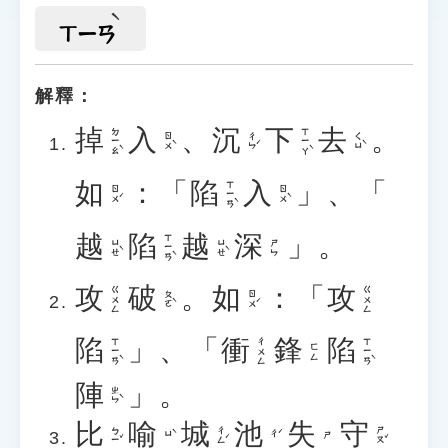
ㄒㄧㄢ
解釋：
掉
入
、
沉
下
去
。
ㄉㄧㄠˋ
ㄒㄧㄚˋ
ㄖㄨˋ
ㄔㄣˊ
ㄑㄩˋ
如
：「
陷
入
」、「
ㄒㄧㄢˋ
ㄖㄨˊ
ㄖㄨˋ
越
陷
越
深
」。
ㄒㄧㄢˋ
ㄩㄝˋ
ㄩㄝˋ
ㄕㄣ
攻
破
。
如
：「
攻
ㄍㄨㄥ
ㄍㄨㄥ
ㄆㄛˋ
ㄖㄨˊ
陷
」、「
衝
鋒
陷
ㄒㄧㄢˋ
ㄒㄧㄢˋ
ㄔㄨㄥ
ㄈㄥ
陣
」。
ㄓㄣˋ
比
喻
城
池
失
守
ㄅㄧˇ
ㄔㄥˊ
ㄕㄡˇ
ㄩˋ
ㄔˊ
ㄕ