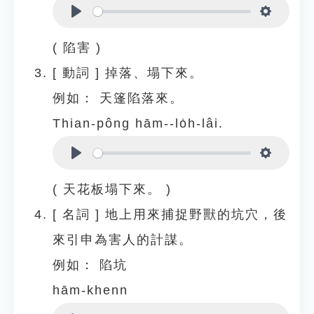
Play
Settings
( 陷害 )
[
動詞
]
掉落、塌下來。
例如：
天篷陷落來。
Thian-pông hām--lo̍h-lâi.
Play
Settings
( 天花板塌下來。 )
[
名詞
]
地上用來捕捉野獸的坑穴，後
來引申為害人的計謀。
例如：
陷坑
hām-khenn