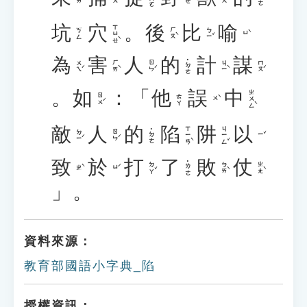
坑
穴
。
後
比
喻
ㄒㄩㄝˋ
ㄏㄡˋ
ㄅㄧˇ
ㄎㄥ
ㄩˋ
為
害
人
的
計
謀
˙ㄉㄜ
ㄨㄟˊ
ㄏㄞˋ
ㄖㄣˊ
ㄐㄧˋ
ㄇㄡˊ
。
如
：「
他
誤
中
ㄓㄨㄥˋ
ㄖㄨˊ
ㄊㄚ
ㄨˋ
敵
人
的
陷
阱
以
ㄒㄧㄢˋ
ㄐㄧㄥˇ
˙ㄉㄜ
ㄉㄧˊ
ㄖㄣˊ
ㄧˇ
致
於
打
了
敗
仗
˙ㄌㄜ
ㄉㄚˇ
ㄅㄞˋ
ㄓㄤˋ
ㄓˋ
ㄩˊ
」。
資料來源：
教育部國語小字典_陷
授權資訊：