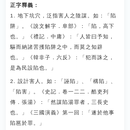
正字釋義：
1. 地下坑穴，泛指害人之陰謀。如：「陷
阱」。《說文解字．阜部》：「陷，高下
也。」《禮記．中庸》：「人皆曰予知，
驅而納諸罟擭陷阱之中，而莫之知辟
也。」《韓非子．六反》：「犯而誅之，
是為民設陷也。」
2. 設計害人。如：「誣陷」、「構陷」、
「陷害」。《史記．卷一二二．酷吏列
傳．張湯》：「然謀陷湯罪者，三長史
也。」《三國演義》第一回：「遂於他事
陷邕於罪。」