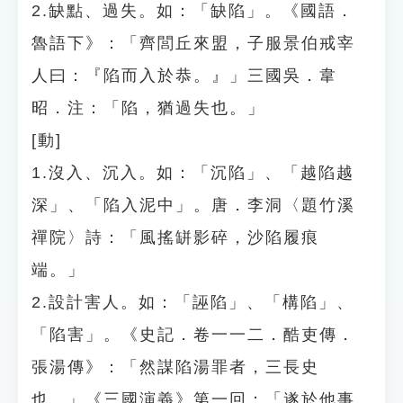
2.缺點、過失。如：「缺陷」。《國語．
魯語下》：「齊閭丘來盟，子服景伯戒宰
人曰：『陷而入於恭。』」三國吳．韋
昭．注：「陷，猶過失也。」
[動]
1.沒入、沉入。如：「沉陷」、「越陷越
深」、「陷入泥中」。唐．李洞〈題竹溪
禪院〉詩：「風搖缾影碎，沙陷履痕
端。」
2.設計害人。如：「誣陷」、「構陷」、
「陷害」。《史記．卷一一二．酷吏傳．
張湯傳》：「然謀陷湯罪者，三長史
也。」《三國演義》第一回：「遂於他事