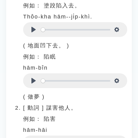
例如：
塗跤陷入去。
Thôo-kha hām--ji̍p-khì.
Play
Settings
( 地面凹下去。 )
例如：
陷眠
hām-bîn
Play
Settings
( 做夢 )
[
動詞
]
謀害他人。
例如：
陷害
hām-hāi