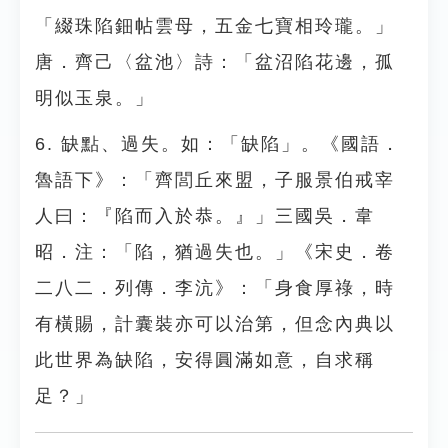
「綴珠陷鈿帖雲母，五金七寶相玲瓏。」
唐．齊己〈盆池〉詩：「盆沼陷花邊，孤
明似玉泉。」
6. 缺點、過失。如：「缺陷」。《國語．
魯語下》：「齊閭丘來盟，子服景伯戒宰
人曰：『陷而入於恭。』」三國吳．韋
昭．注：「陷，猶過失也。」《宋史．卷
二八二．列傳．李沆》：「身食厚祿，時
有橫賜，計囊裝亦可以治第，但念內典以
此世界為缺陷，安得圓滿如意，自求稱
足？」