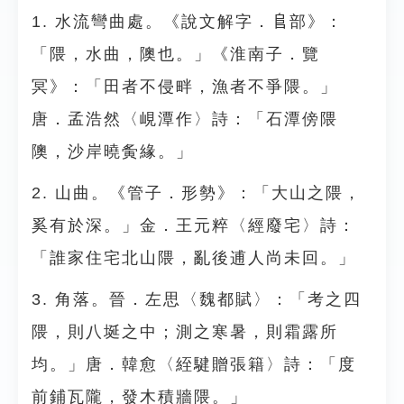
1. 水流彎曲處。《說文解字．𨸏部》：
「隈，水曲，隩也。」《淮南子．覽
冥》：「田者不侵畔，漁者不爭隈。」
唐．孟浩然〈峴潭作〉詩：「石潭傍隈
隩，沙岸曉夤緣。」
2. 山曲。《管子．形勢》：「大山之隈，
奚有於深。」金．王元粹〈經廢宅〉詩：
「誰家住宅北山隈，亂後逋人尚未回。」
3. 角落。晉．左思〈魏都賦〉：「考之四
隈，則八埏之中；測之寒暑，則霜露所
均。」唐．韓愈〈絰騝贈張籍〉詩：「度
前鋪瓦隴，發木積牆隈。」