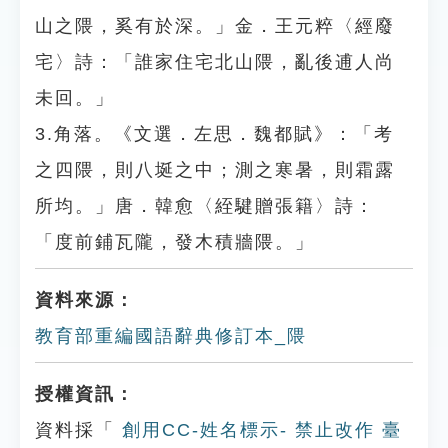
山之隈，奚有於深。」金．王元粹〈經廢
宅〉詩：「誰家住宅北山隈，亂後逋人尚
未回。」
3.角落。《文選．左思．魏都賦》：「考
之四隈，則八埏之中；測之寒暑，則霜露
所均。」唐．韓愈〈絰騝贈張籍〉詩：
「度前鋪瓦隴，發木積牆隈。」
資料來源：
教育部重編國語辭典修訂本_隈
授權資訊：
資料採「
創用CC-姓名標示- 禁止改作 臺