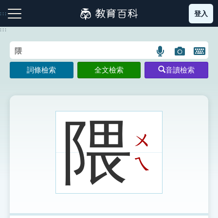
跳
登入
:::
到
主
:::
要
內
語
圖
開
容
注音索引圖示
筆畫索引圖示
部首索引表圖示
言
片
啟
詞條檢索
全文檢索
音讀檢索
搜
搜
鍵
尋
尋
盤
圖
圖
圖
示
示
示
隈
ㄨ
網站導覽
ㄟ
生字詞彙表
成語故事