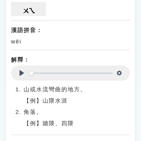
ㄨㄟ
漢語拼音：
wēi
解釋：
Play
Settings
山或水流彎曲的地方。
【例】山隈水涯
角落。
【例】牆隈、四隈