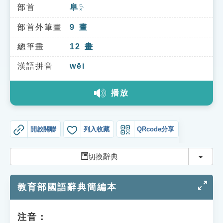
索引選單
部首
阜
ㄈㄨˋ
知識索引
部首外筆畫
9
畫
單字索引
總筆畫
12
畫
生命大百科索引
漢語拼音
wēi
播放
遊戲專區
教學應用
開啟關聯
列入收藏
QRcode分享
貓頭鷹博士
切換
切換辭典
教育部國語辭典簡編本
注音：