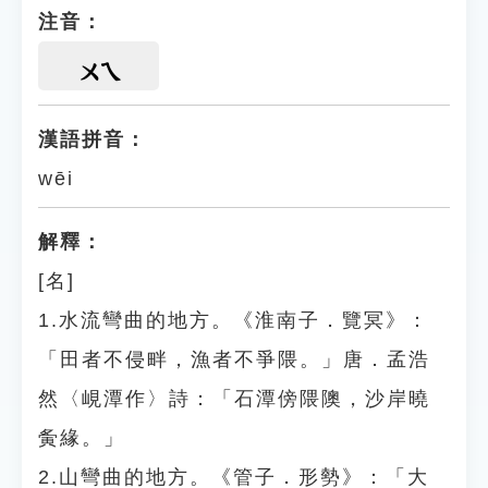
注音：
ㄨㄟ
漢語拼音：
wēi
解釋：
[名]
1.水流彎曲的地方。《淮南子．覽冥》：
「田者不侵畔，漁者不爭隈。」唐．孟浩
然〈峴潭作〉詩：「石潭傍隈隩，沙岸曉
夤緣。」
2.山彎曲的地方。《管子．形勢》：「大