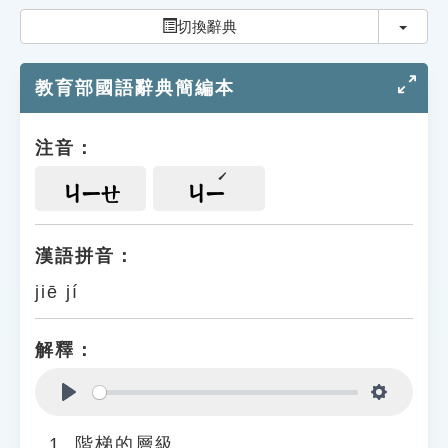
索引選單
切換
切換辭典
知識索引
教育部國語辭典簡編本
單字索引
生命大百科索引
注音：
遊戲專區
ㄐㄧㄝ
ㄐㄧ
教學應用
漢語拼音：
jiē jí
貓頭鷹博士
解釋：
Play
Settings
階梯的層級。