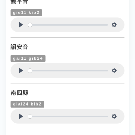
饒平音
gie11 kib2
Play
Settings
詔安音
gai11 gib24
Play
Settings
南四縣
giai24 kib2
Play
Settings