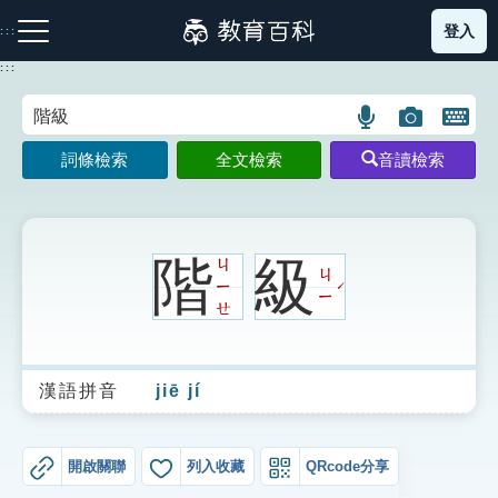
跳
登入
:::
到
主
:::
要
內
語
圖
開
容
注音索引圖示
筆畫索引圖示
部首索引表圖示
言
片
啟
詞條檢索
全文檢索
音讀檢索
搜
搜
鍵
尋
尋
盤
圖
圖
圖
示
示
示
階
級
ㄐ
ㄐ
ㄧ
ˊ
ㄧ
ㄝ
網站導覽
漢語拼音
jiē jí
生字詞彙表
成語故事
開啟關聯
列入收藏
QRcode分享