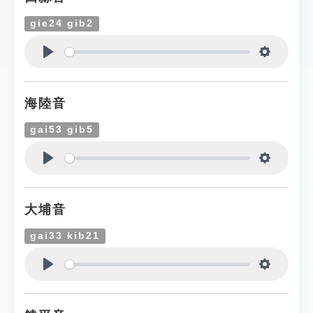
gie24 gib2
Play
Settings
海陸音
gai53 gib5
Play
Settings
大埔音
gai33 kib21
Play
Settings