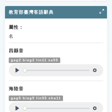
索引選單
教育部臺灣客語辭典
知識索引
單字索引
屬性：
生命大百科索引
名
遊戲專區
四縣音
教學應用
gag2 biag2 lin11 sa55
貓頭鷹博士
Play
Settings
海陸音
gag5 biag5 lin55 sha11