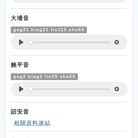
Play
Settings
大埔音
gag21 biag21 lin113 sha53
Play
Settings
饒平音
gag2 biag2 lin55 sha53
Play
Settings
詔安音
相關資料連結