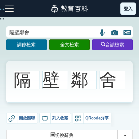
跳
登入
:::
到
主
:::
要
內
語
圖
開
容
注音索引圖示
筆畫索引圖示
部首索引表圖示
言
片
啟
詞條檢索
全文檢索
音讀檢索
搜
搜
鍵
尋
尋
盤
圖
圖
圖
示
示
示
隔
壁
鄰
舍
網站導覽
生字詞彙表
開啟關聯
列入收藏
QRcode分享
成語故事
切換
切換辭典