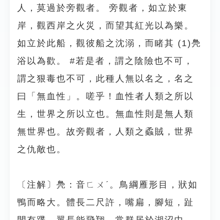
人，莫過於旁觀者。 旁觀者，如立於東
岸，觀西岸之火災，而望其紅光以為樂。
如立於此船，觀彼船之沈溺，而睹其 (1)鳧
浴以為歡。 #若是者，謂之陰險也不可，
謂之狠毒也不可，此種人無以名之，名之
曰「無血性」。嗟乎！血性者人類之所以
生，世界之所以立也。無血性則是無人類
無世界也。故旁觀者，人類之蟊賊，世界
之仇敵也。
〔注解〕鳧：音ㄈㄨˊ。鳥綱雁形目，狀如
鴨而略大。體長二尺許，嘴扁，腳短，趾