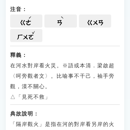
注音：
ㄍㄜ
ㄢ
ㄍㄨㄢ
ㄏㄨㄛ
釋義：
在河水對岸看火災。※語或本清．梁啟超
〈呵旁觀者文〉。比喻事不干己，袖手旁
觀，漠不關心。
△「見死不救」
典故說明：
「隔岸觀火」是指在河的對岸看另岸的火