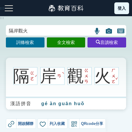
跳
登入
:::
到
主
:::
要
內
語
圖
開
容
注音索引圖示
筆畫索引圖示
部首索引表圖示
言
片
啟
詞條檢索
全文檢索
音讀檢索
搜
搜
鍵
尋
尋
盤
圖
圖
圖
示
示
示
隔
岸
觀
火
ㄍ
ㄏ
ㄍ
ˋ
ㄢ
ㄨ
ㄨ
ˊ
ˇ
ㄜ
ㄢ
ㄛ
網站導覽
漢語拼音
gé àn guān huǒ
生字詞彙表
成語故事
開啟關聯
列入收藏
QRcode分享