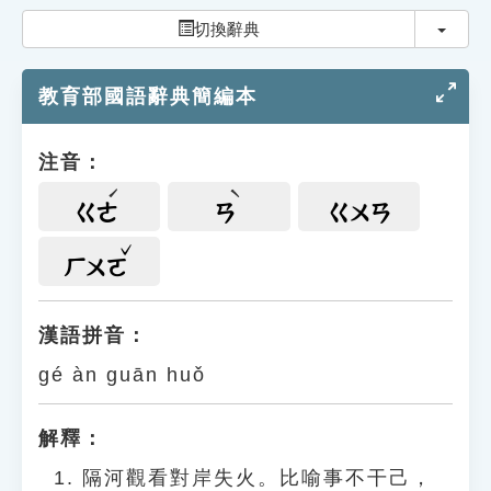
索引選單
切換
切換辭典
知識索引
教育部國語辭典簡編本
單字索引
生命大百科索引
注音：
遊戲專區
ㄍㄜ
ㄢ
ㄍㄨㄢ
教學應用
ㄏㄨㄛ
貓頭鷹博士
漢語拼音：
gé àn guān huǒ
解釋：
隔河觀看對岸失火。比喻事不干己，