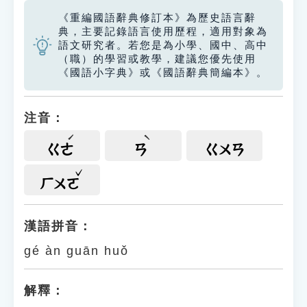
《重編國語辭典修訂本》為歷史語言辭
典，主要記錄語言使用歷程，適用對象為
語文研究者。若您是為小學、國中、高中
（職）的學習或教學，建議您優先使用
《國語小字典》或《國語辭典簡編本》。
注音：
ㄍㄜ
ㄢ
ㄍㄨㄢ
ㄏㄨㄛ
漢語拼音：
gé àn guān huǒ
解釋：