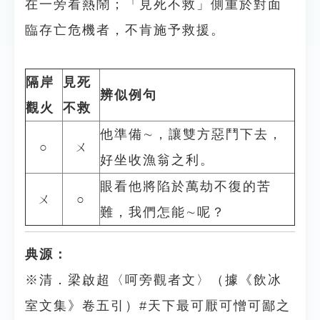
在一旁看熱鬧；「見死不救」側重於對面
臨存亡危機者，不肯施予救援。
隔岸
見死
辨似例句
觀火
不救
他準備∼，讓雙方惡鬥下去，
○
ㄨ
好坐收漁翁之利。
眼看他將陷於萬劫不復的苦
ㄨ
○
難，我們怎能∼呢？
典源：
※清．梁啟超〈呵旁觀者文〉（據《飲冰
室文集》卷五引）#天下最可厭可憎可鄙之