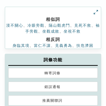
相似詞
漠不關心
、
冷眼旁觀
、
隔山觀虎鬥
、
見死不救
、
袖
手旁觀
、
坐觀成敗
、
坐視不救
相反詞
身臨其境
、
當仁不讓
、
見義勇為
、
扶危濟困
詞條功能
轉寄詞條
錯誤通報
推薦關聯詞