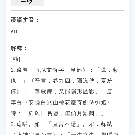
ㄧㄣ
漢語拼音：
yǐn
解釋：
[動]
1.藏匿。《說文解字．阜部》：「隱，蔽
也。」《晉書．卷九四．隱逸傳．夏統
傳》：「善歌舞，又能隱形匿影。」唐．
李白〈安陸白兆山桃花巖寄劉侍御綰〉
詩：「樹雜日易隱，崖傾月難圓。」
2.遮瞞。如：「直言不隱」。宋．蘇軾