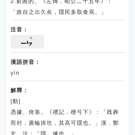
2.窮困的。《左傳．昭公二十五年》：
「政自之出久矣，隱民多取食焉。」
注音：
ㄧㄣ
漢語拼音：
yìn
解釋：
[動]
憑據、倚靠。《禮記．檀弓下》：「既葬
而封，廣輪揜坎，其高可隱也。」漢．鄭
玄．注：「隱，據也。」