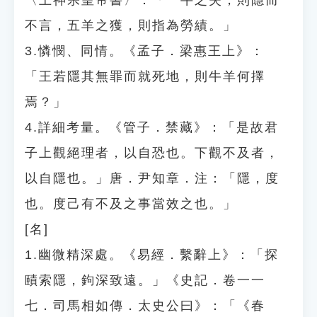
〈上神宗皇帝書〉：「一牛之失，則隱而
不言，五羊之獲，則指為勞績。」
3.憐憫、同情。《孟子．梁惠王上》：
「王若隱其無罪而就死地，則牛羊何擇
焉？」
4.詳細考量。《管子．禁藏》：「是故君
子上觀絕理者，以自恐也。下觀不及者，
以自隱也。」唐．尹知章．注：「隱，度
也。度己有不及之事當效之也。」
[名]
1.幽微精深處。《易經．繫辭上》：「探
賾索隱，鉤深致遠。」《史記．卷一一
七．司馬相如傳．太史公曰》：「《春