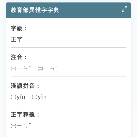
教育部異體字字典
字級：
正字
注音：
㈠ㄧㄣˇ ㈡ㄧㄣˋ
漢語拼音：
㈠yǐn ㈡yìn
正字釋義：
㈠ㄧㄣˇ