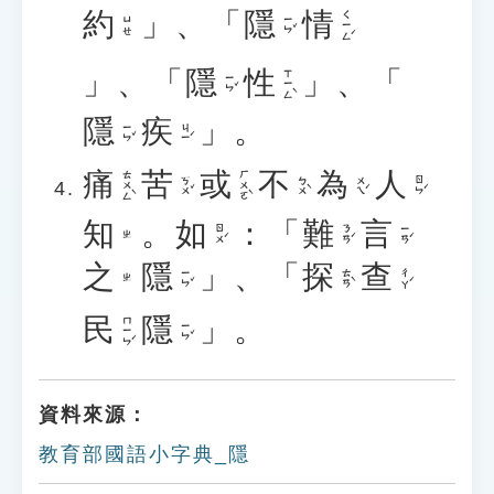
約
」、「
隱
情
ㄑㄧㄥˊ
ㄧㄣˇ
ㄩㄝ
」、「
隱
性
」、「
ㄒㄧㄥˋ
ㄧㄣˇ
隱
疾
」。
ㄧㄣˇ
ㄐㄧˊ
痛
苦
或
不
為
人
ㄊㄨㄥˋ
ㄏㄨㄛˋ
ㄎㄨˇ
ㄅㄨˋ
ㄨㄟˊ
ㄖㄣˊ
知
。
如
：「
難
言
ㄖㄨˊ
ㄋㄢˊ
ㄧㄢˊ
ㄓ
之
隱
」、「
探
查
ㄧㄣˇ
ㄊㄢˋ
ㄔㄚˊ
ㄓ
民
隱
」。
ㄇㄧㄣˊ
ㄧㄣˇ
資料來源：
教育部國語小字典_隱