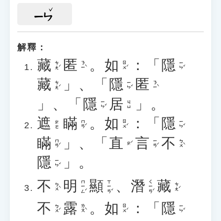
ㄧㄣ
解釋：
藏
匿
。
如
：「
隱
ㄘㄤˊ
ㄋㄧˋ
ㄖㄨˊ
ㄧㄣˇ
藏
」、「
隱
匿
ㄘㄤˊ
ㄧㄣˇ
ㄋㄧˋ
」、「
隱
居
」。
ㄧㄣˇ
ㄐㄩ
遮
瞞
。
如
：「
隱
ㄇㄢˊ
ㄖㄨˊ
ㄧㄣˇ
ㄓㄜ
瞞
」、「
直
言
不
ㄇㄢˊ
ㄧㄢˊ
ㄅㄨˋ
ㄓˊ
隱
」。
ㄧㄣˇ
不
明
顯
、
潛
藏
ㄇㄧㄥˊ
ㄒㄧㄢˇ
ㄑㄧㄢˊ
ㄅㄨˋ
ㄘㄤˊ
不
露
。
如
：「
隱
ㄅㄨˊ
ㄌㄡˋ
ㄖㄨˊ
ㄧㄣˇ