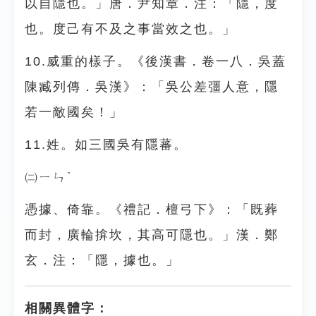
以自隱也。」唐．尹知章．注：「隱，度
也。度己有不及之事當效之也。」
10.威重的樣子。《後漢書．卷一八．吳蓋
陳臧列傳．吳漢》：「吳公差彊人意，隱
若一敵國矣！」
11.姓。如三國吳有隱蕃。
㈡ㄧㄣˋ
憑據、倚靠。《禮記．檀弓下》：「既葬
而封，廣輪揜坎，其高可隱也。」漢．鄭
玄．注：「隱，據也。」
相關異體字：