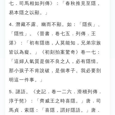
七．司馬相如列傳》：「春秋推見至隱，
易本隱之以顯。」
4. 潛藏不露、幽而不顯。如：「隱疾」、
「隱性」。《晉書．卷七五．列傳．王
湛》：「初有隱德，人莫能知，兄弟宗族
皆以為癡。」《初刻拍案驚奇》卷一七：
「這婦人氣質是個不良之人，必有隱情。
那小孩子不肯說破，是個孝子。我必要剖
明這一件事。」
5. 謎語。《史記．卷一二六．滑稽列傳．
淳于髡》：「齊威王之時喜隱。」唐．司
馬貞．索隱：「喜隱，謂好隱語。」唐．