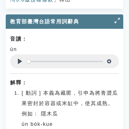
教育部臺灣台語常用詞辭典
音讀：
ún
Play
Settings
解釋：
[
動詞
]
本義為藏匿，引申為將青澀瓜
果密封於容器或米缸中，使其成熟。
例如：
隱木瓜
ún bo̍k-kue