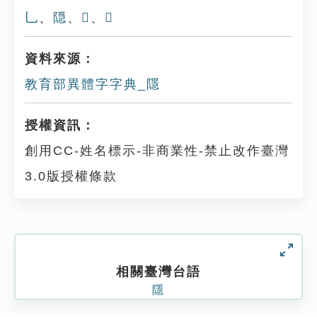
乚
、
隠
、
𨼆
、
𤔌
資料來源：
教育部異體字字典_隱
授權資訊：
創用CC-姓名標示-非商業性-禁止改作臺灣
3.0版授權條款
相關臺灣台語
隱