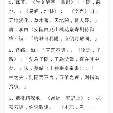
1. 藏匿。《說文解字．阜部》：「隱，蔽
也。」《易經．坤卦》：「《文言》曰：
天地變化，草木蕃。天地閉，賢人隱。」
唐．李白〈安陸白兆山桃花巖寄劉侍御
綰〉詩：「樹雜日易隱，崖傾月難圓。」
2. 遮瞞。如：「直言不隱」。《論語．子
路》：「父為子隱，子為父隱，直在其中
矣。」宋．蘇軾〈上神宗皇帝書〉：「一
牛之失，則隱而不言，五羊之獲，則指為
勞績。」
3. 幽微精深處。《易經．繫辭上》：「探
賾索隱，鉤深致遠。」《史記．卷一一