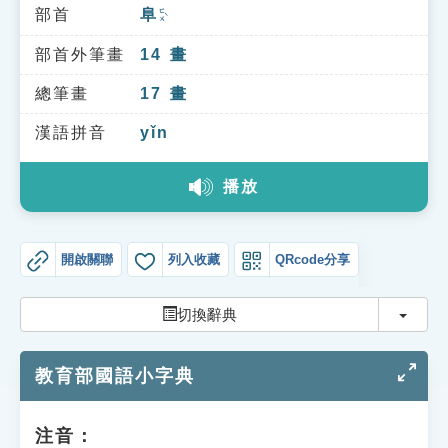
索引選單
部首
阜
ㄈㄨˋ
知識索引
部首外筆畫
14
畫
單字索引
總筆畫
17
畫
生命大百科索引
漢語拼音
yǐn
播放
遊戲專區
教學應用
開啟關聯
列入收藏
QRcode分享
貓頭鷹博士
切換
切換辭典
教育部國語小字典
注音：