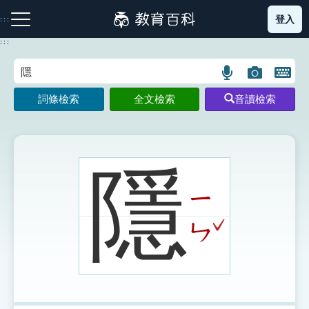
跳
登入
:::
到
主
:::
要
內
語
圖
開
容
注音索引圖示
筆畫索引圖示
部首索引表圖示
言
片
啟
詞條檢索
全文檢索
音讀檢索
搜
搜
鍵
尋
尋
盤
圖
圖
圖
示
示
示
隱
ㄧ
網站導覽
ˇ
ㄣ
生字詞彙表
成語故事