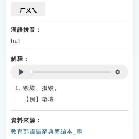
ㄏㄨㄟ
漢語拼音：
huī
解釋：
Play
Settings
毀壞、損毀。
【例】隳壞
資料來源：
教育部國語辭典簡編本_隳