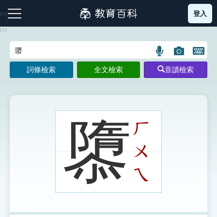
跳
登入
:::
到
主
:::
要
內
語
圖
開
容
注音索引圖示
筆畫索引圖示
部首索引表圖示
言
片
啟
詞條檢索
全文檢索
音讀檢索
搜
搜
鍵
尋
尋
盤
圖
圖
圖
示
示
示
隳
ㄏ
ㄨ
網站導覽
ㄟ
生字詞彙表
成語故事