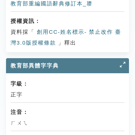
教育部重編國語辭典修訂本_隳
授權資訊：
資料採「
創用CC-姓名標示- 禁止改作 臺
灣3.0版授權條款
」釋出
教育部異體字字典
字級：
正字
注音：
ㄏㄨㄟ