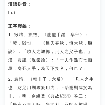
漢語拼音：
huī
正字釋義：
1. 毀壞、損毀。《龍龕手鑑．阜部》：
「隳，毀也。」《呂氏春秋．慎大覽．順
說》：「隳人之城郭，刑人之父子也。」
漢．賈誼〈過秦論〉：「一夫作難而七廟
隳，身死人手，為天下笑者，何也？」
2. 怠惰。《韓非子．六反》：「凡人之生
也，財足用則隳於用力，上治懦則肆於為
非。」明．余繼登《典故紀聞》卷三：
「民有不奉天時，負地利，及師不教導，