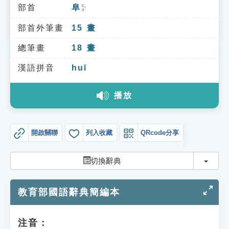
索引選單
部首
阜
ㄈㄨˋ
知識索引
部首外筆畫
15
畫
單字索引
總筆畫
18
畫
生命大百科索引
漢語拼音
huī
播放
遊戲專區
教學應用
開啟關聯
列入收藏
QRcode分享
貓頭鷹博士
切換
切換辭典
教育部國語辭典簡編本
注音：