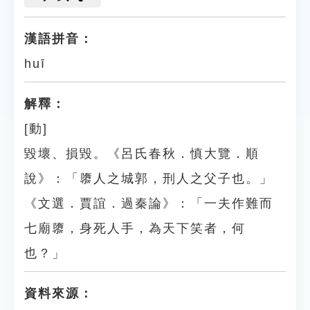
漢語拼音：
huī
解釋：
[動]
毀壞、損毀。《呂氏春秋．慎大覽．順
說》：「隳人之城郭，刑人之父子也。」
《文選．賈誼．過秦論》：「一夫作難而
七廟隳，身死人手，為天下笑者，何
也？」
資料來源：