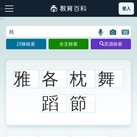
跳
登入
:::
到
主
:::
要
內
語
圖
開
容
注音索引圖示
筆畫索引圖示
部首索引表圖示
言
片
啟
詞條檢索
全文檢索
音讀檢索
搜
搜
鍵
尋
尋
盤
圖
圖
圖
示
示
示
雅
各
枕
舞
網站導覽
蹈
節
生字詞彙表
成語故事