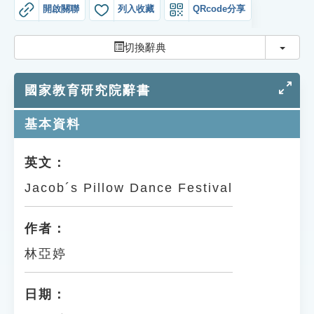
索引選單
開啟關聯
列入收藏
QRcode分享
知識索引
切換
切換辭典
單字索引
國家教育研究院辭書
生命大百科索引
基本資料
遊戲專區
英文：
教學應用
Jacob´s Pillow Dance Festival
貓頭鷹博士
作者：
林亞婷
日期：