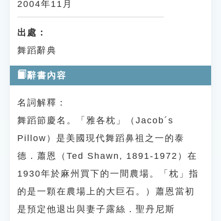
2004年11月
出處：
舞蹈辭典
辭書內容
名詞解釋：
舞蹈節慶名。「雅各枕」（Jacob´s
Pillow）是美國現代舞蹈鼻祖之一的泰
德．蕭恩（Ted Shawn, 1891-1972）在
1930年於麻州買下的一間農場。「枕」指
的是一顆在農場上的大巨石。）蕭恩當初
是預定他退出與妻子露絲．聖丹尼斯