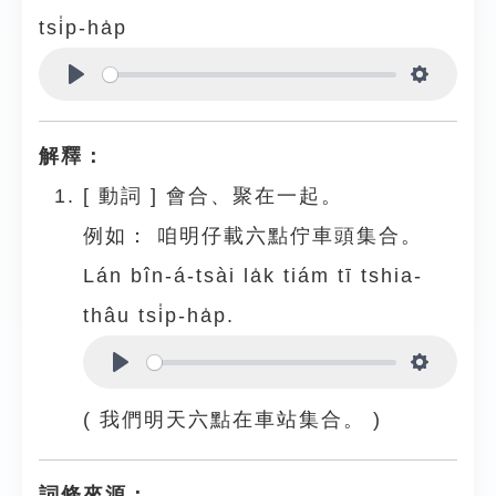
tsi̍p-ha̍p
Play
Settings
解釋：
[
動詞
]
會合、聚在一起。
例如：
咱明仔載六點佇車頭集合。
Lán bîn-á-tsài la̍k tiám tī tshia-
thâu tsi̍p-ha̍p.
Play
Settings
( 我們明天六點在車站集合。 )
詞條來源：