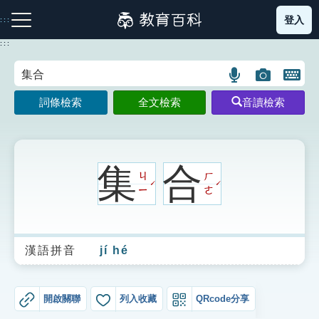
跳
登入
:::
到
主
:::
要
內
語
圖
開
容
注音索引圖示
筆畫索引圖示
部首索引表圖示
言
片
啟
詞條檢索
全文檢索
音讀檢索
搜
搜
鍵
尋
尋
盤
圖
圖
圖
示
示
示
集
合
ㄐ
ㄏ
ˊ
ˊ
ㄧ
ㄜ
網站導覽
漢語拼音
jí hé
生字詞彙表
成語故事
開啟關聯
列入收藏
QRcode分享