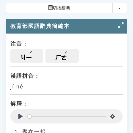
索引選單
切換
切換辭典
知識索引
教育部國語辭典簡編本
單字索引
生命大百科索引
注音：
遊戲專區
ㄐㄧ
ㄏㄜ
教學應用
漢語拼音：
jí hé
貓頭鷹博士
解釋：
Play
Settings
聚在一起。