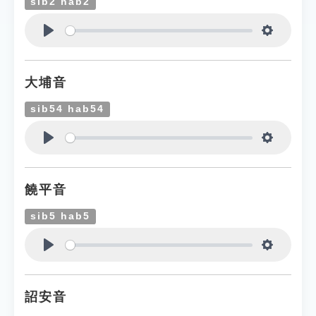
sib2 hab2
Play
Settings
大埔音
sib54 hab54
Play
Settings
饒平音
sib5 hab5
Play
Settings
詔安音