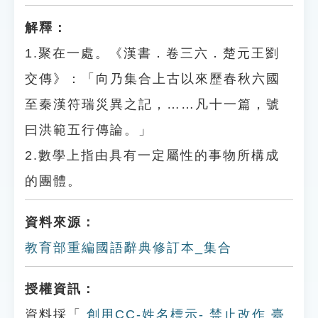
解釋：
1.聚在一處。《漢書．卷三六．楚元王劉
交傳》：「向乃集合上古以來歷春秋六國
至秦漢符瑞災異之記，……凡十一篇，號
曰洪範五行傳論。」
2.數學上指由具有一定屬性的事物所構成
的團體。
資料來源：
教育部重編國語辭典修訂本_集合
授權資訊：
資料採「
創用CC-姓名標示- 禁止改作 臺