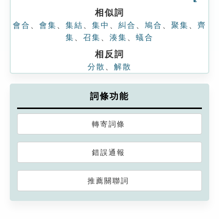
相似詞
會合
、
會集
、
集結
、
集中
、
糾合
、
鳩合
、
聚集
、
齊
集
、
召集
、
湊集
、
蟻合
相反詞
分散
、
解散
詞條功能
轉寄詞條
錯誤通報
推薦關聯詞