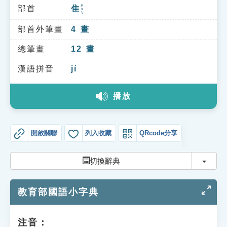
索引選單
ㄓㄨㄟ
部首
隹
知識索引
部首外筆畫
4
畫
單字索引
總筆畫
12
畫
生命大百科索引
漢語拼音
jí
遊戲專區
播放
教學應用
開啟關聯
列入收藏
QRcode分享
貓頭鷹博士
切換
切換辭典
教育部國語小字典
注音：