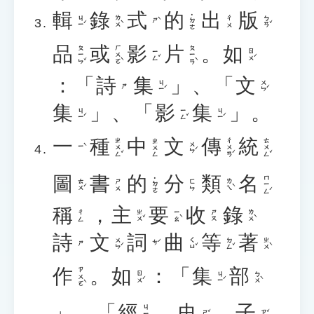
輯
錄
式
的
出
版
˙ㄉㄜ
ㄐㄧˊ
ㄌㄨˋ
ㄅㄢˇ
ㄔㄨ
ㄕˋ
品
或
影
片
。
如
ㄆㄧㄣˇ
ㄏㄨㄛˋ
ㄆㄧㄢˋ
ㄧㄥˇ
ㄖㄨˊ
：「
詩
集
」、「
文
ㄐㄧˊ
ㄨㄣˊ
ㄕ
集
」、「
影
集
」。
ㄐㄧˊ
ㄧㄥˇ
ㄐㄧˊ
一
種
中
文
傳
統
ㄓㄨㄥˇ
ㄔㄨㄢˊ
ㄊㄨㄥˇ
ㄓㄨㄥ
ㄨㄣˊ
ㄧˋ
圖
書
的
分
類
名
ㄇㄧㄥˊ
˙ㄉㄜ
ㄊㄨˊ
ㄌㄟˋ
ㄕㄨ
ㄈㄣ
稱
，
主
要
收
錄
ㄓㄨˇ
ㄧㄠˋ
ㄌㄨˋ
ㄔㄥ
ㄕㄡ
詩
文
詞
曲
等
著
ㄨㄣˊ
ㄑㄩˇ
ㄉㄥˇ
ㄓㄨˋ
ㄘˊ
ㄕ
作
。
如
：「
集
部
ㄗㄨㄛˋ
ㄖㄨˊ
ㄐㄧˊ
ㄅㄨˋ
」、「
經
、
史
、
子
ㄐㄧㄥ
ㄕˇ
ㄗˇ