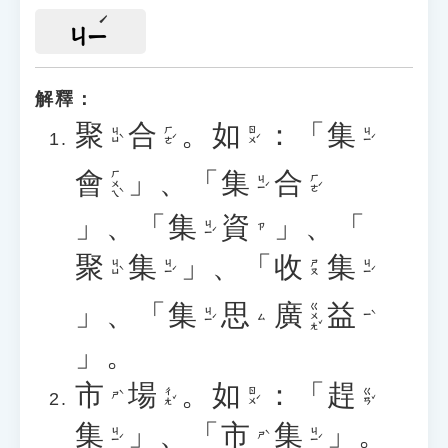
ㄐㄧ
解釋：
聚
合
。
如
：「
集
ㄐㄩˋ
ㄏㄜˊ
ㄖㄨˊ
ㄐㄧˊ
會
」、「
集
合
ㄏㄨㄟˋ
ㄐㄧˊ
ㄏㄜˊ
」、「
集
資
」、「
ㄐㄧˊ
ㄗ
聚
集
」、「
收
集
ㄐㄩˋ
ㄐㄧˊ
ㄐㄧˊ
ㄕㄡ
」、「
集
思
廣
益
ㄍㄨㄤˇ
ㄐㄧˊ
ㄧˋ
ㄙ
」。
市
場
。
如
：「
趕
ㄔㄤˇ
ㄖㄨˊ
ㄍㄢˇ
ㄕˋ
集
」、「
市
集
」。
ㄐㄧˊ
ㄐㄧˊ
ㄕˋ