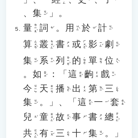
、
集
」。
ㄐㄧˊ
量
詞
。
用
於
計
ㄌㄧㄤˋ
ㄩㄥˋ
ㄐㄧˋ
ㄘˊ
ㄩˊ
算
叢
書
或
影
劇
ㄙㄨㄢˋ
ㄘㄨㄥˊ
ㄏㄨㄛˋ
ㄧㄥˇ
ㄐㄩˋ
ㄕㄨ
集
系
列
的
單
位
ㄌㄧㄝˋ
˙ㄉㄜ
ㄐㄧˊ
ㄒㄧˋ
ㄨㄟˋ
ㄉㄢ
。
如
：「
這
齣
戲
ㄖㄨˊ
ㄓㄜˋ
ㄒㄧˋ
ㄔㄨ
今
天
播
出
第
三
ㄐㄧㄣ
ㄊㄧㄢ
ㄅㄛˋ
ㄉㄧˋ
ㄔㄨ
ㄙㄢ
集
。」、「
這
一
套
ㄐㄧˊ
ㄓㄜˋ
ㄊㄠˋ
ㄧˊ
兒
童
故
事
書
總
ㄊㄨㄥˊ
ㄗㄨㄥˇ
ㄍㄨˋ
ㄕㄨ
ㄦˊ
ㄕˋ
共
有
三
十
集
。」
ㄍㄨㄥˋ
ㄧㄡˇ
ㄐㄧˊ
ㄙㄢ
ㄕˊ