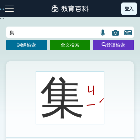
跳
登入
:::
到
主
:::
要
內
語
圖
開
容
注音索引圖示
筆畫索引圖示
部首索引表圖示
言
片
啟
詞條檢索
全文檢索
音讀檢索
搜
搜
鍵
尋
尋
盤
圖
圖
圖
示
示
示
集
ㄐ
網站導覽
ˊ
ㄧ
生字詞彙表
成語故事