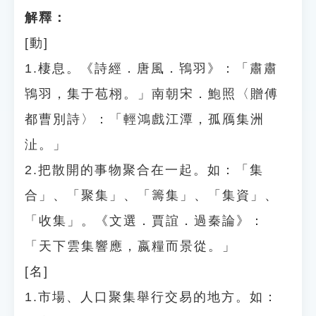
解釋：
[動]
1.棲息。《詩經．唐風．鴇羽》：「肅肅
鴇羽，集于苞栩。」南朝宋．鮑照〈贈傅
都曹別詩〉：「輕鴻戲江潭，孤鴈集洲
沚。」
2.把散開的事物聚合在一起。如：「集
合」、「聚集」、「籌集」、「集資」、
「收集」。《文選．賈誼．過秦論》：
「天下雲集響應，嬴糧而景從。」
[名]
1.市場、人口聚集舉行交易的地方。如：