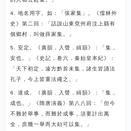
4. 地名用字。如：「張家集」。《儒林外
史》第二回：「話說山東兗州府汶上縣有
個鄉村，叫做薛家集。」
5. 安定。《廣韻．入聲．緝韻》：「集，
安也。」《史記．卷六．秦始皇本紀》：
「天下初定，遠方黔首未集，諸生皆誦法
孔子，今上皆重法繩之。」
6. 達成。《廣韻．入聲．緝韻》：「集，
成也。」《隋唐演義》第八八回：「但今
不難於舉事，而難於成事，須要計出萬
全，庶幾一舉而大勛可以集。」