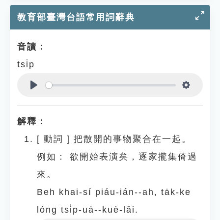
教育部臺灣台語常用詞辭典
音讀：
tsi̍p
Play
Settings
解釋：
[
動詞
]
把散開的事物聚合在一起。
例如：
欲開始表演矣，逐家攏集倚過
來。
Beh khai-sí piáu-ián--ah, ta̍k-ke
lóng tsi̍p-uá--kuè-lâi.