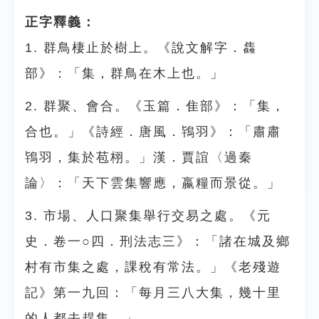
正字釋義：
1. 群鳥棲止於樹上。《說文解字．雥
部》：「集，群鳥在木上也。」
2. 群聚、會合。《玉篇．隹部》：「集，
合也。」《詩經．唐風．鴇羽》：「肅肅
鴇羽，集於苞栩。」漢．賈誼〈過秦
論〉：「天下雲集響應，嬴糧而景從。」
3. 市場、人口聚集舉行交易之處。《元
史．卷一○四．刑法志三》：「諸在城及鄉
村有市集之處，課稅有常法。」《老殘遊
記》第一九回：「每月三八大集，幾十里
的人都去趕集。」