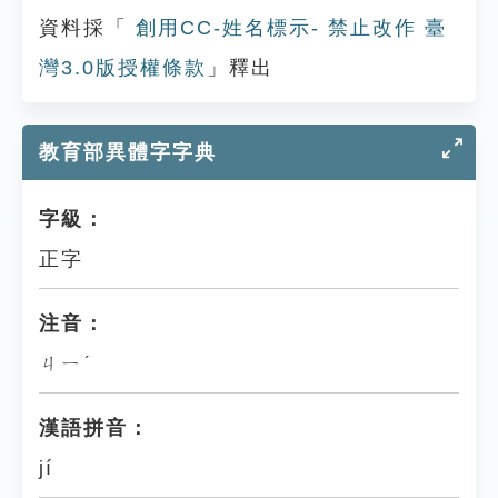
資料採「
創用CC-姓名標示- 禁止改作 臺
灣3.0版授權條款
」釋出
教育部異體字字典
字級：
正字
注音：
ㄐㄧˊ
漢語拼音：
jí