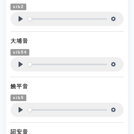
sib2
Play
Settings
大埔音
sib54
Play
Settings
饒平音
sib5
Play
Settings
詔安音