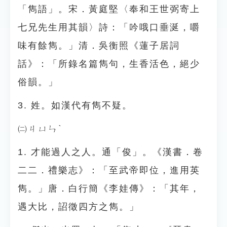
「雋語」。宋．黃庭堅〈奉和王世弼寄上
七兄先生用其韻〉詩：「吟哦口垂涎，嚼
味有餘雋。」清．吳衡照《蓮子居詞
話》：「所錄名篇雋句，生香活色，絕少
俗韻。」
3. 姓。如漢代有雋不疑。
㈡ㄐㄩㄣˋ
1. 才能過人之人。通「俊」。《漢書．卷
二二．禮樂志》：「至武帝即位，進用英
雋。」唐．白行簡《李娃傳》：「其年，
遇大比，詔徵四方之雋。」