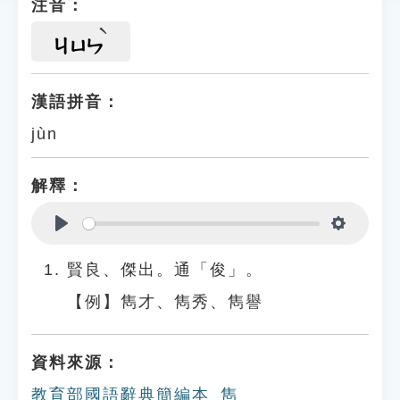
注音：
ㄐㄩㄣ
漢語拼音：
jùn
解釋：
Play
Settings
賢良、傑出。通「俊」。
【例】雋才、雋秀、雋譽
資料來源：
教育部國語辭典簡編本_雋