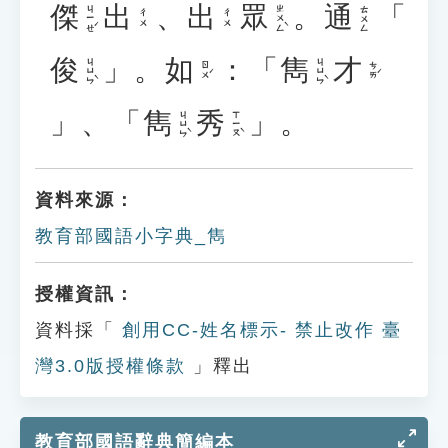
傑
出
、
出
眾
。
通
「
ㄐㄧㄝˊ
ㄓㄨㄥˋ
ㄊㄨㄥ
ㄔㄨ
ㄔㄨ
俊
」。
如
：「
雋
才
ㄐㄩㄣˋ
ㄐㄩㄣˋ
ㄖㄨˊ
ㄘㄞˊ
」、「
雋
秀
」。
ㄐㄩㄣˋ
ㄒㄧㄡˋ
資料來源：
教育部國語小字典_雋
授權資訊：
資料採「
創用CC-姓名標示- 禁止改作 臺
灣3.0版授權條款
」釋出
教育部國語辭典簡編本