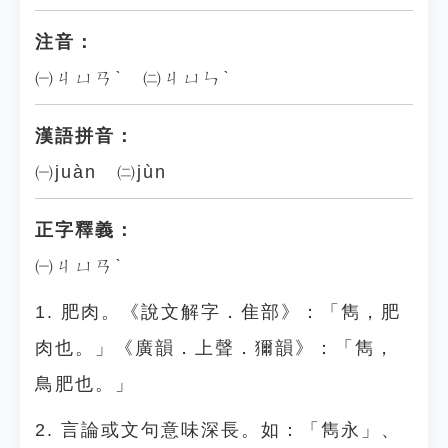
注音：
㈠ㄐㄩㄢˋ ㈡ㄐㄩㄣˋ
漢語拼音：
㈠juàn ㈡jùn
正字釋義：
㈠ㄐㄩㄢˋ
1. 肥肉。《說文解字．隹部》：「雋，肥
肉也。」《廣韻．上聲．獮韻》：「雋，
鳥肥也。」
2. 言論或文句意味深長。如：「雋永」、