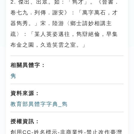
2. 傑出、出眾。如：「雋才」。《晉書．
卷七九．列傳．謝安》：「萬字萬石，才
器雋秀。」宋．陸游〈鄉士請妙相講主
疏〉：「某人英姿邁往，雋辯絕倫，早集
布金之園，久造笑雲之室。」
相關異體字：
隽
資料來源：
教育部異體字字典_雋
授權資訊：
創用CC-姓名標示-非商業性-禁止改作臺灣