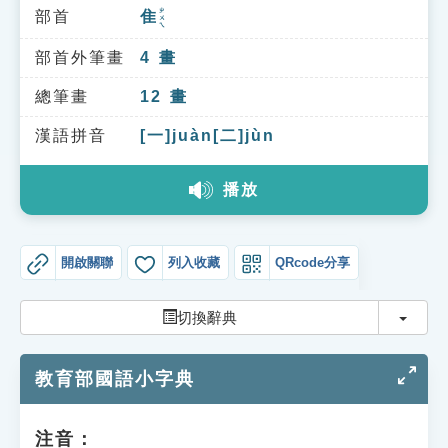
索引選單
ㄓㄨㄟ
部首
隹
知識索引
部首外筆畫
4
畫
單字索引
總筆畫
12
畫
生命大百科索引
漢語拼音
[一]juàn[二]jùn
遊戲專區
播放
教學應用
開啟關聯
列入收藏
QRcode分享
貓頭鷹博士
切換
切換辭典
教育部國語小字典
注音：