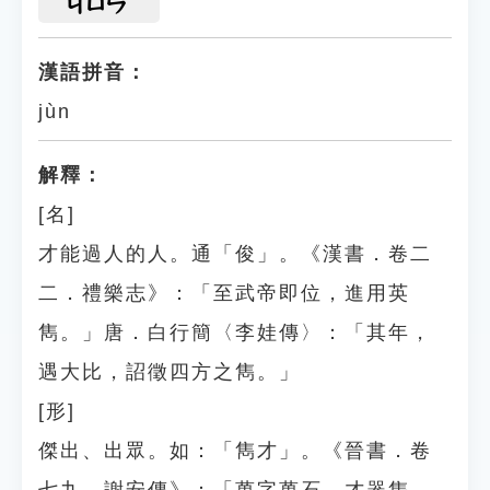
ㄐㄩㄣ
漢語拼音：
jùn
解釋：
[名]
才能過人的人。通「俊」。《漢書．卷二
二．禮樂志》：「至武帝即位，進用英
雋。」唐．白行簡〈李娃傳〉：「其年，
遇大比，詔徵四方之雋。」
[形]
傑出、出眾。如：「雋才」。《晉書．卷