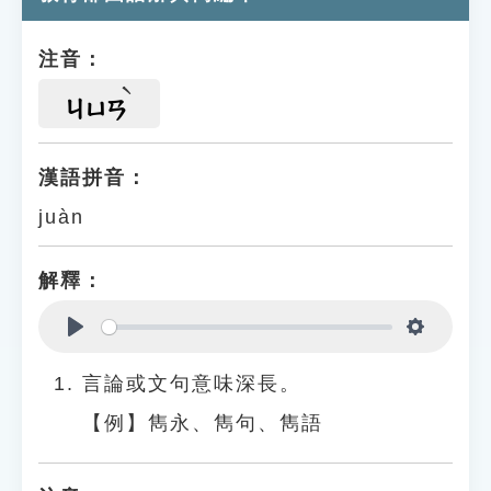
注音：
ㄐㄩㄢ
漢語拼音：
juàn
解釋：
Play
Settings
言論或文句意味深長。
【例】雋永、雋句、雋語