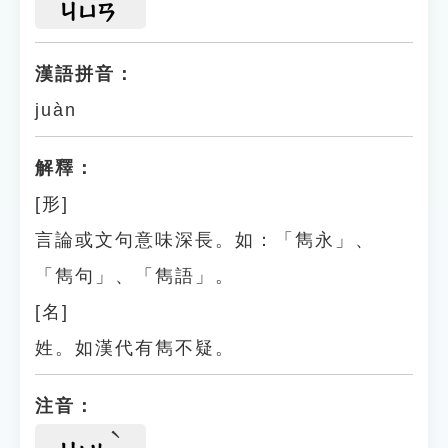
ㄐㄩㄢ
漢語拼音：
juàn
解釋：
[形]
言論或文句意味深長。如：「雋永」、
「雋句」、「雋語」。
[名]
姓。如漢代有雋不疑。
注音：