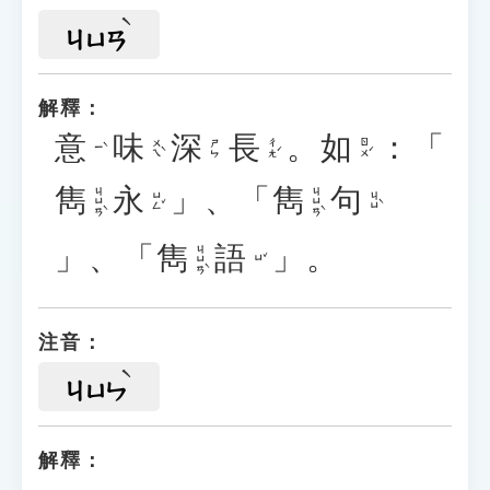
ㄐㄩㄢ
解釋：
意
味
深
長
。
如
：「
ㄨㄟˋ
ㄔㄤˊ
ㄖㄨˊ
ㄕㄣ
ㄧˋ
雋
永
」、「
雋
句
ㄐㄩㄢˋ
ㄐㄩㄢˋ
ㄩㄥˇ
ㄐㄩˋ
」、「
雋
語
」。
ㄐㄩㄢˋ
ㄩˇ
注音：
ㄐㄩㄣ
解釋：