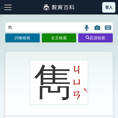
跳
登入
:::
到
主
:::
要
內
語
圖
開
容
注音索引圖示
筆畫索引圖示
部首索引表圖示
言
片
啟
詞條檢索
全文檢索
音讀檢索
搜
搜
鍵
尋
尋
盤
圖
圖
圖
示
示
示
雋
ㄐ
ㄩ
網站導覽
ˋ
ㄢ
生字詞彙表
成語故事