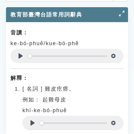
索引選單
教育部臺灣台語常用詞辭典
知識索引
單字索引
音讀：
生命大百科索引
ke-bó-phuê/kue-bó-phê
遊戲專區
Play
Settings
教學應用
解釋：
貓頭鷹博士
[
名詞
]
雞皮疙瘩。
例如：
起雞母皮
khí-ke-bó-phuê
Play
Settings