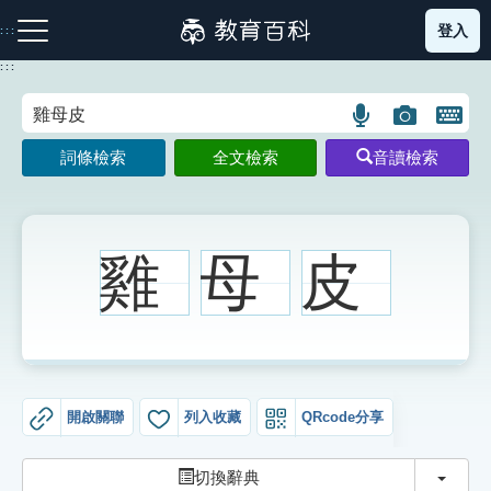
跳
登入
:::
到
主
:::
要
內
語
圖
開
容
注音索引圖示
筆畫索引圖示
部首索引表圖示
言
片
啟
詞條檢索
全文檢索
音讀檢索
搜
搜
鍵
尋
尋
盤
圖
圖
圖
示
示
示
雞
母
皮
網站導覽
生字詞彙表
開啟關聯
列入收藏
QRcode分享
成語故事
切換
切換辭典