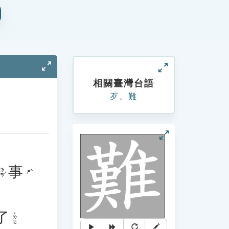
相關臺灣台語
歹
、
難
事
ㄋㄢˊ
ㄕˋ
了
˙ㄌㄜ