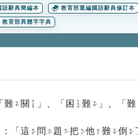
國語辭典簡編本
教育部重編國語辭典修訂本
教育部異體字字典
「
難
關
」、「
困
難
」、「
難
ㄎㄨㄣˋ
ㄍㄨㄢ
ㄋㄢˊ
ㄋㄢˊ
：「
這
問
題
把
他
難
倒
ㄓㄜˋ
ㄨㄣˋ
ㄊㄧˊ
ㄅㄚˇ
ㄋㄢˊ
ㄉㄠˇ
ㄊㄚ