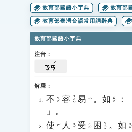
教育部國語小字典
教育部
教育部臺灣台語常用詞辭典
教育部國語小字典
注音：
ㄋㄢ
解釋：
不
容
易
。
如
：
ㄖㄨㄥˊ
ㄅㄨˋ
ㄖㄨˊ
ㄧˋ
」。
使
人
受
困
。
如
ㄎㄨㄣˋ
ㄖㄣˊ
ㄕㄡˋ
ㄖㄨˊ
ㄕˇ