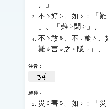
。」
不
好
。
如
：「
難
ㄅㄨˋ
ㄏㄠˇ
ㄖㄨˊ
ㄋ
」、「
難
聞
」。
ㄋㄢˊ
ㄨㄣˊ
不
敢
、
不
能
。
ㄅㄨˋ
ㄍㄢˇ
ㄅㄨˋ
ㄋㄥˊ
難
言
之
隱
」。
ㄋㄢˊ
ㄧㄢˊ
ㄧㄣˇ
ㄓ
注音：
ㄋㄢ
解釋：
災
害
。
如
：「
災
ㄏㄞˋ
ㄖㄨˊ
ㄗㄞ