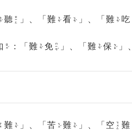
聽
」、「
難
看
」、「
難
吃
ㄊㄧㄥ
ㄢˊ
ㄋㄢˊ
ㄎㄢˋ
ㄋㄢˊ
如
：「
難
免
」、「
難
保
」
ㄇㄧㄢˇ
ㄖㄨˊ
ㄋㄢˊ
ㄋㄢˊ
ㄅㄠˇ
難
」、「
苦
難
」、「
空
難
ㄎㄨㄥ
ㄋㄢˋ
ㄎㄨˇ
ㄋㄢˋ
ㄗㄞ