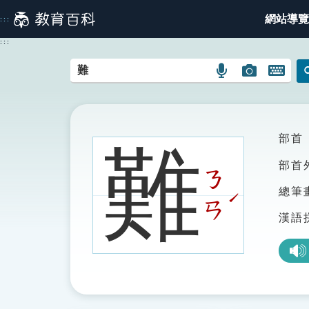
跳
網站導覽
:::
到
主
:::
要
內
語
圖
開
容
言
片
啟
搜
搜
鍵
尋
尋
盤
圖
圖
圖
部首
難
示
示
示
部首
ㄋ
總筆
ˊ
ㄢ
漢語