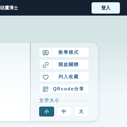
頭鷹博士
登入
教學模式
開啟關聯
列入收藏
QRcode分享
文字大小
小
中
大