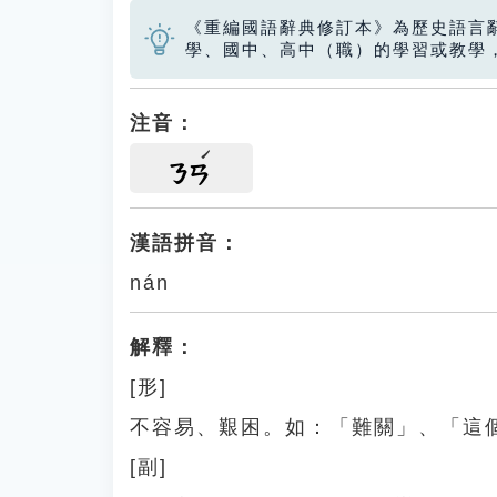
《重編國語辭典修訂本》為歷史語言
學、國中、高中（職）的學習或教學
注音：
ㄋㄢ
漢語拼音：
nán
解釋：
[形]
不容易、艱困。如：「難關」、「這
[副]