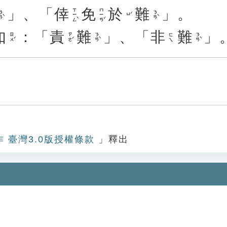
」、「
倖
免
於
難
」。
ㄒㄧㄥˋ
ㄇㄧㄢˇ
ㄢˋ
ㄋㄢˋ
ㄩˊ
如
：「
責
難
」、「
非
難
」
ㄖㄨˊ
ㄗㄜˊ
ㄋㄢˋ
ㄋㄢˋ
ㄈㄟ
作 臺灣3.0版授權條款
」釋出