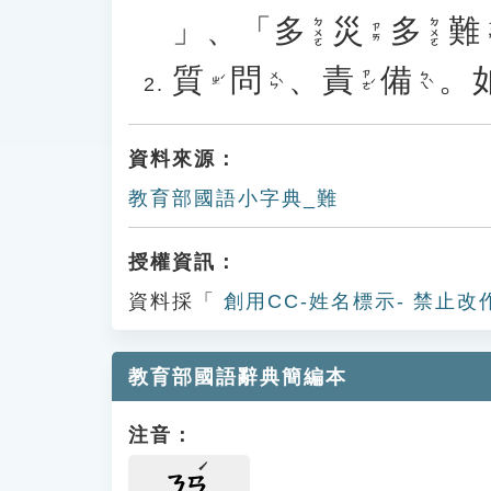
」、「
多
災
多
難
ㄉㄨㄛ
ㄉㄨㄛ
ㄋ
ㄗㄞ
質
問
、
責
備
。
ㄨㄣˋ
ㄗㄜˊ
ㄅㄟˋ
ㄓˊ
資料來源：
教育部國語小字典_難
授權資訊：
資料採「
創用CC-姓名標示- 禁止改
教育部國語辭典簡編本
注音：
ㄋㄢ