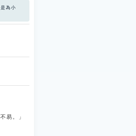
您是為小
亦不易。」