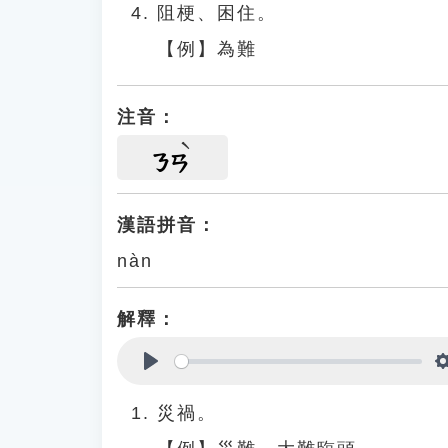
阻梗、困住。
【例】為難
注音：
ㄋㄢ
漢語拼音：
nàn
解釋：
Play
災禍。