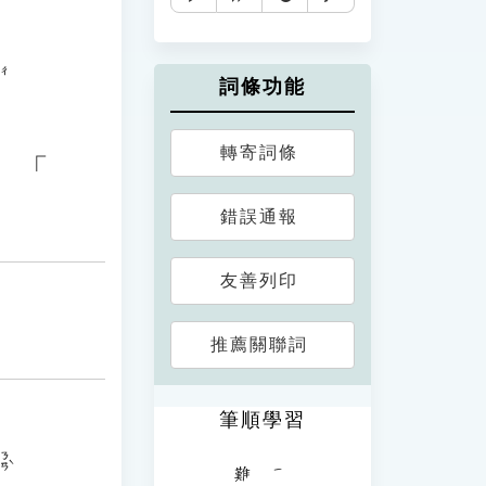
ㄔ
詞條功能
轉寄詞條
、「
錯誤通報
友善列印
推薦關聯詞
筆順學習
ㄋㄢˋ