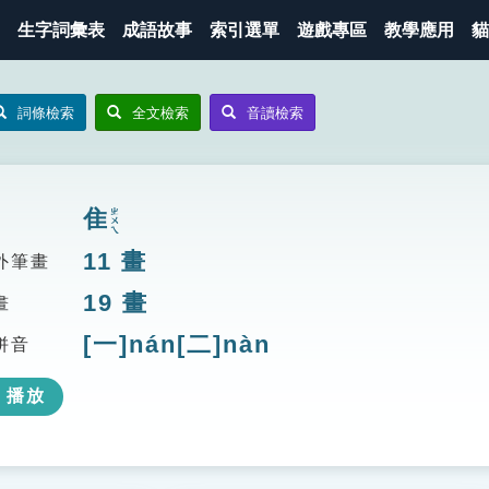
生字詞彙表
成語故事
索引選單
遊戲專區
教學應用
貓
詞條檢索
全文檢索
音讀檢索
隹
ㄓㄨㄟ
11
畫
外筆畫
19
畫
畫
[一]nán[二]nàn
拼音
播放