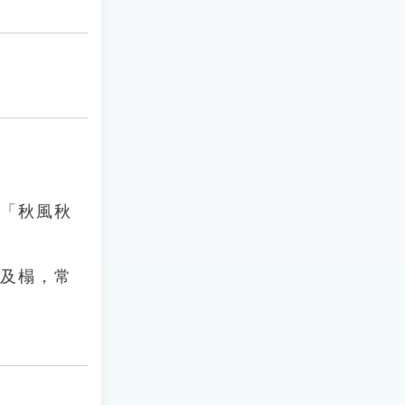
、「秋風秋
苔及榻，常