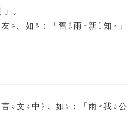
」。
ㄧㄚ
友
。
如
：「
舊
雨
新
知
」
ㄐㄧㄡˋ
ㄒㄧㄣ
ㄧㄡˇ
ㄖㄨˊ
ㄩˇ
ㄓ
言
文
中
。
如
：「
雨
我
公
ㄓㄨㄥ
ㄧㄢˊ
ㄨㄣˊ
ㄖㄨˊ
ㄨㄛˇ
ㄩˋ