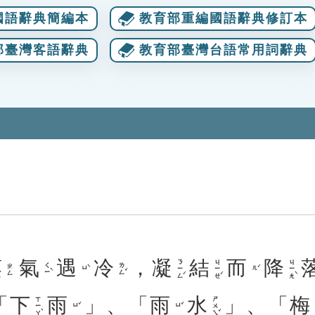
國語辭典簡編本
教育部重編國語辭典修訂本
部臺灣客語辭典
教育部臺灣台語常用詞辭典
蒸
氣
遇
冷
，
凝
結
而
降
ㄋㄧㄥˊ
ㄐㄧㄝˊ
ㄐㄧㄤˋ
ㄑㄧˋ
ㄌㄥˇ
ㄓㄥ
ㄩˋ
ㄦˊ
「
下
雨
」、「
雨
水
」、「
梅
ㄒㄧㄚˋ
ㄕㄨㄟˇ
ㄩˇ
ㄩˇ