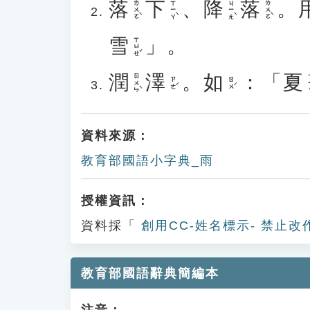
落
下
、
降
落
。
ㄌㄨㄛˋ
ㄒㄧㄚˋ
ㄐㄧㄤˋ
ㄌㄨㄛˋ
雪
」。
ㄒㄩㄝˇ
潤
澤
。
如
：「
夏
ㄖㄨㄣˋ
ㄒ
ㄗㄜˊ
ㄖㄨˊ
資料來源：
教育部國語小字典_雨
授權資訊：
資料採「
創用CC-姓名標示- 禁止改
教育部國語辭典簡編本