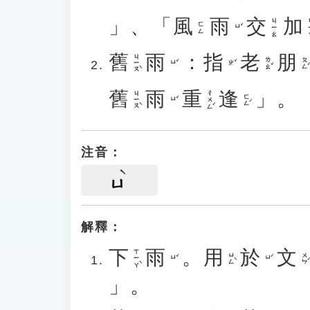
」、「
風
雨
交
加
ㄐㄧㄠ
ㄐ
ㄈㄥ
ㄩˇ
舊
雨
：
指
老
朋
ㄐㄧㄡˋ
ㄌㄠˇ
ㄆㄥˊ
ㄩˇ
ㄓˇ
舊
雨
重
逢
」。
ㄐㄧㄡˋ
ㄔㄨㄥˊ
ㄈㄥˊ
ㄩˇ
注音：
ㄩ
解釋：
下
雨
。
用
於
文
ㄒㄧㄚˋ
ㄩㄥˋ
ㄨㄣˊ
ㄩˇ
ㄩˊ
」。