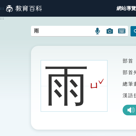
跳
網站導覽
:::
到
主
:::
要
內
語
圖
開
容
言
片
啟
搜
搜
鍵
尋
尋
盤
圖
圖
圖
部首
雨
示
示
示
部首
ˇ
ㄩ
總筆
漢語