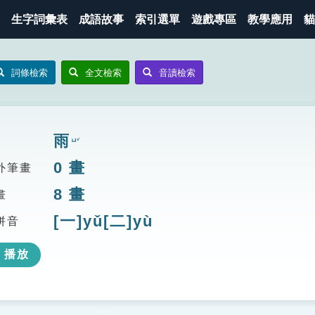
生字詞彙表
成語故事
索引選單
遊戲專區
教學應用
貓
詞條檢索
全文檢索
音讀檢索
雨
ㄩˇ
0
畫
外筆畫
8
畫
畫
[一]yǔ[二]yù
拼音
播放