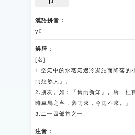
ㄩ
漢語拼音：
yǔ
解釋：
[名]
1.空氣中的水蒸氣遇冷凝結而降落
雨愁煞人」。
2.朋友。如：「舊雨新知」。唐．
時車馬之客，舊雨來，今雨不來。」
3.二一四部首之一。
注音：