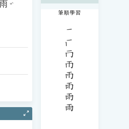
雨
ㄩˋ
筆順學習