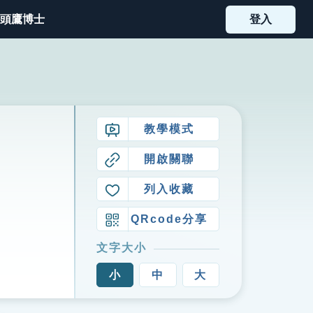
頭鷹博士
登入
教學模式
開啟關聯
列入收藏
QRcode分享
文字大小
小
中
大