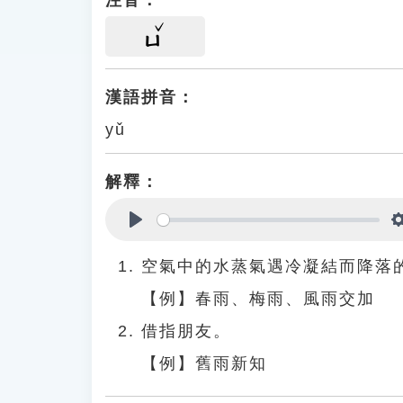
注音：
ㄩ
漢語拼音：
yǔ
解釋：
Play
空氣中的水蒸氣遇冷凝結而降落
【例】春雨、梅雨、風雨交加
借指朋友。
【例】舊雨新知