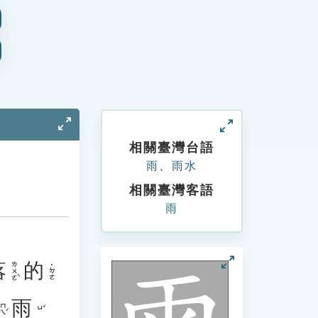
相關臺灣台語
雨
、
雨水
相關臺灣客語
雨
落
的
ㄌㄨㄛˋ
˙ㄉㄜ
雨
ㄇㄟˊ
ㄩˇ