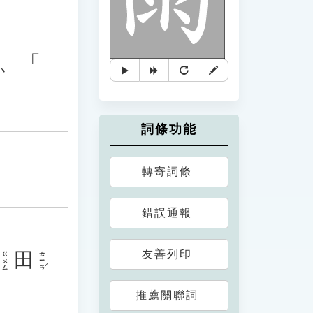
、「
詞條功能
轉寄詞條
錯誤通報
友善列印
田
ㄊㄧㄢˊ
ㄍㄨㄥ
推薦關聯詞