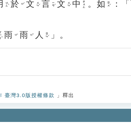
用
於
文
言
文
中
。
如
：「
ㄓㄨㄥ
ㄩㄥˋ
ㄨㄣˊ
ㄧㄢˊ
ㄨㄣˊ
ㄖㄨˊ
ㄩˊ
雨
雨
人
」。
ㄧㄚˋ
ㄖㄣˊ
ㄩˇ
ㄩˋ
作 臺灣3.0版授權條款
」釋出