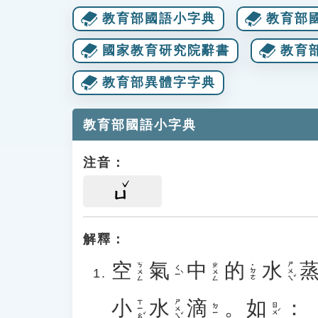
教育部國語小字典
教育部
國家教育研究院辭書
教育
教育部異體字字典
教育部國語小字典
注音：
ㄩ
解釋：
空
氣
中
的
水
ㄕㄨㄟˇ
ㄎㄨㄥ
ㄓㄨㄥ
˙ㄉㄜ
ㄑㄧˋ
小
水
滴
。
如
：
ㄒㄧㄠˇ
ㄕㄨㄟˇ
ㄖㄨˊ
ㄉㄧ