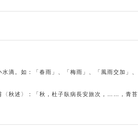
的小水滴。如：「春雨」、「梅雨」、「風雨交加」
杜甫〈秋述〉：「秋，杜子臥病長安旅次，……，青