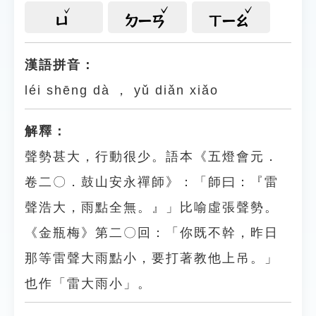
ㄩ
ㄉㄧㄢ
ㄒㄧㄠ
漢語拼音：
léi shēng dà ， yǔ diǎn xiǎo
解釋：
聲勢甚大，行動很少。語本《五燈會元．
卷二〇．鼓山安永禪師》：「師曰：『雷
聲浩大，雨點全無。』」比喻虛張聲勢。
《金瓶梅》第二〇回：「你既不幹，昨日
那等雷聲大雨點小，要打著教他上吊。」
也作「雷大雨小」。