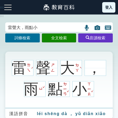
跳
登入
:::
到
主
:::
要
內
語
圖
開
容
注音索引圖示
筆畫索引圖示
部首索引表圖示
言
片
啟
詞條檢索
全文檢索
音讀檢索
搜
搜
鍵
尋
尋
盤
圖
圖
圖
示
示
示
雷
聲
大
，
ㄌ
ㄕ
ㄉ
ˊ
ˋ
ㄟ
ㄥ
ㄚ
網站導覽
雨
點
小
ㄉ
ㄒ
ˇ
ㄩ
ㄧ
ㄧ
ˇ
ˇ
生字詞彙表
ㄢ
ㄠ
成語故事
漢語拼音
léi shēng dà ， yǔ diǎn xiǎo