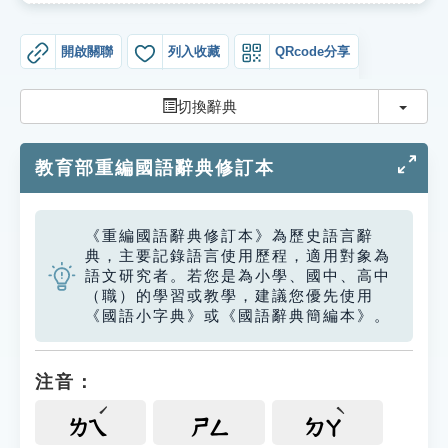
索引選單
開啟關聯
列入收藏
QRcode分享
知識索引
單字索引
切換
切換辭典
生命大百科索引
教育部重編國語辭典修訂本
遊戲專區
《重編國語辭典修訂本》為歷史語言辭
教學應用
典，主要記錄語言使用歷程，適用對象為
語文研究者。若您是為小學、國中、高中
貓頭鷹博士
（職）的學習或教學，建議您優先使用
《國語小字典》或《國語辭典簡編本》。
注音：
ㄌㄟ
ㄕㄥ
ㄉㄚ