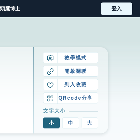
頭鷹博士
登入
教學模式
開啟關聯
列入收藏
QRcode分享
文字大小
小
中
大