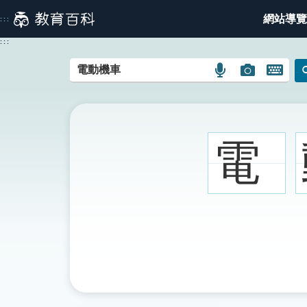
跳
網站導覽
:::
到
主
:::
要
內
語
圖
開
容
言
片
啟
搜
搜
鍵
尋
尋
盤
圖
圖
圖
電
示
示
示