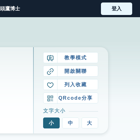
頭鷹博士
登入
教學模式
開啟關聯
列入收藏
QRcode分享
文字大小
小
中
大