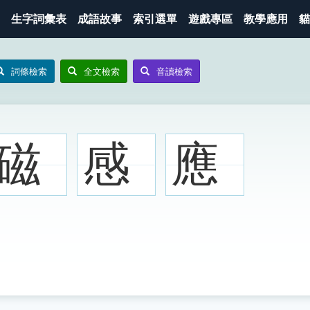
生字詞彙表
成語故事
索引選單
遊戲專區
教學應用
貓
詞條檢索
全文檢索
音讀檢索
磁
感
應