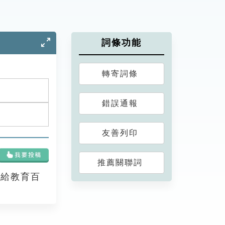
詞條功能
轉寄詞條
錯誤通報
友善列印
推薦關聯詞
享給教育百