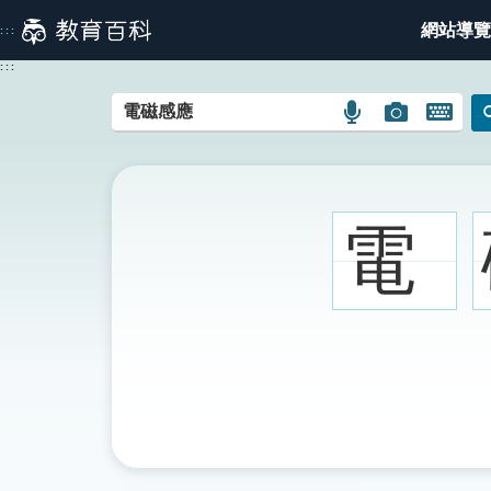
跳
網站導覽
:::
到
主
:::
要
內
語
圖
開
容
言
片
啟
搜
搜
鍵
尋
尋
盤
圖
圖
圖
電
示
示
示