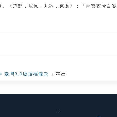
服裝。《楚辭．屈原．九歌．東君》：「青雲衣兮白
。
作 臺灣3.0版授權條款
」釋出
:::