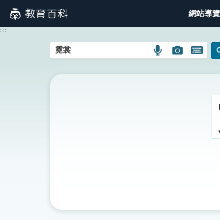
跳
網站導覽
:::
到
主
:::
要
內
語
圖
開
容
言
片
啟
搜
搜
鍵
尋
尋
盤
圖
圖
圖
示
示
示