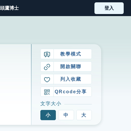
頭鷹博士
登入
教學模式
開啟關聯
列入收藏
QRcode分享
文字大小
小
中
大