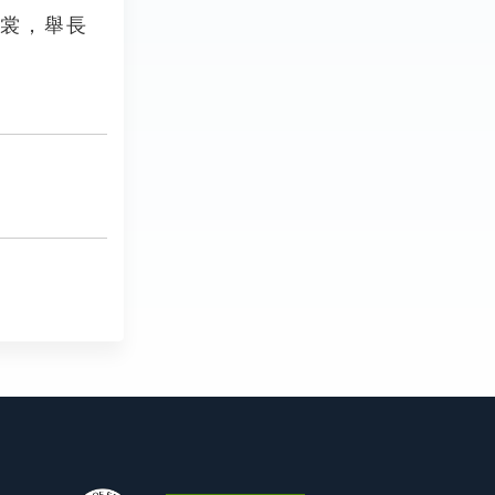
霓裳，舉長