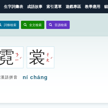
生字詞彙表
成語故事
索引選單
遊戲專區
教學應用
貓
詞條檢索
全文檢索
音讀檢索
霓
裳
ㄋ
ㄔ
ˊ
ˊ
ㄧ
ㄤ
ní cháng
漢語拼音