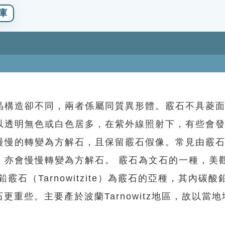
庫
晶構造卻不同，兩者係屬同質異形體。霰石不具菱
以透明無色或白色居多，在紫外線照射下，有些會
慢慢的轉變為方解石，且保留霰石假像。常見由霰
，亦會慢慢轉變為方解石。 霰石為文石的一種，美
石（Tarnowitzite）為霰石的亞種，其內碳酸
更重些。主要產於波蘭Tarnowitz地區，故以當