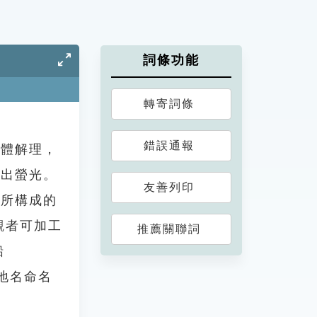
詞條功能
轉寄詞條
錯誤通報
面體解理，
發出螢光。
友善列印
石所構成的
觀者可加工
推薦關聯詞
鉛
地地名命名