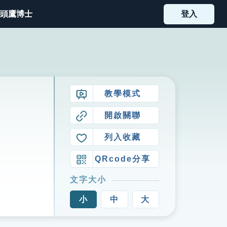
頭鷹博士
登入
教學模式
開啟關聯
列入收藏
QRcode分享
文字大小
小
中
大