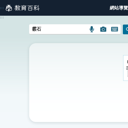
跳
網站導覽
:::
到
主
:::
要
內
語
圖
開
容
言
片
啟
搜
搜
鍵
尋
尋
盤
圖
圖
圖
示
示
示