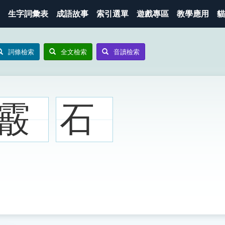
生字詞彙表
成語故事
索引選單
遊戲專區
教學應用
貓
詞條檢索
全文檢索
音讀檢索
霰
石