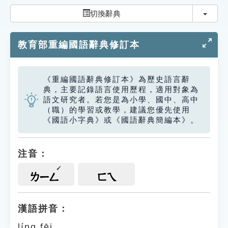
索引選單
切換
切換辭典
知識索引
教育部重編國語辭典修訂本
單字索引
生命大百科索引
《重編國語辭典修訂本》為歷史語言辭
典，主要記錄語言使用歷程，適用對象為
遊戲專區
語文研究者。若您是為小學、國中、高中
（職）的學習或教學，建議您優先使用
《國語小字典》或《國語辭典簡編本》。
教學應用
貓頭鷹博士
注音：
ㄌㄧㄥ
ㄈㄟ
漢語拼音：
líng fēi