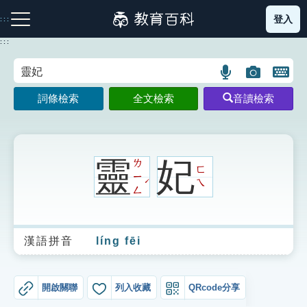
跳
登入
:::
到
主
:::
要
內
語
圖
開
容
注音索引圖示
筆畫索引圖示
部首索引表圖示
言
片
啟
詞條檢索
全文檢索
音讀檢索
搜
搜
鍵
尋
尋
盤
圖
圖
圖
示
示
示
靈
妃
ㄌ
ㄈ
ㄧ
ˊ
ㄟ
ㄥ
網站導覽
漢語拼音
líng fēi
生字詞彙表
成語故事
開啟關聯
列入收藏
QRcode分享