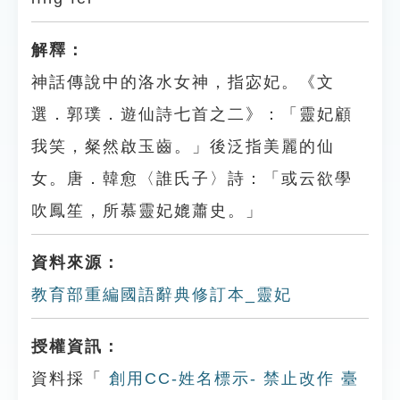
解釋：
神話傳說中的洛水女神，指宓妃。《文
選．郭璞．遊仙詩七首之二》：「靈妃顧
我笑，粲然啟玉齒。」後泛指美麗的仙
女。唐．韓愈〈誰氏子〉詩：「或云欲學
吹鳳笙，所慕靈妃媲蕭史。」
資料來源：
教育部重編國語辭典修訂本_靈妃
授權資訊：
資料採「
創用CC-姓名標示- 禁止改作 臺