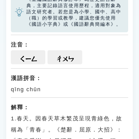
典，主要記錄語言使用歷程，適用對象為
語文研究者。若您是為小學、國中、高中
（職）的學習或教學，建議您優先使用
《國語小字典》或《國語辭典簡編本》。
注音：
ㄑㄧㄥ
ㄔㄨㄣ
漢語拼音：
qīng chūn
解釋：
1.春天。因春天草木繁茂呈現青綠色，故
稱為「青春」。《楚辭．屈原．大招》：