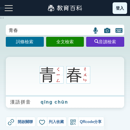
跳
登入
:::
到
主
:::
要
內
語
圖
開
容
注音索引圖示
筆畫索引圖示
部首索引表圖示
言
片
啟
詞條檢索
全文檢索
音讀檢索
搜
搜
鍵
尋
尋
盤
圖
圖
圖
示
示
示
青
春
ㄑ
ㄔ
ㄧ
ㄨ
ㄥ
ㄣ
網站導覽
漢語拼音
qīng chūn
生字詞彙表
成語故事
開啟關聯
列入收藏
QRcode分享