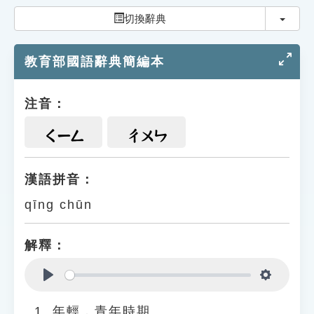
索引選單
切換
切換辭典
知識索引
教育部國語辭典簡編本
單字索引
生命大百科索引
注音：
遊戲專區
ㄑㄧㄥ
ㄔㄨㄣ
教學應用
漢語拼音：
qīng chūn
貓頭鷹博士
解釋：
Play
Settings
年輕，青年時期。