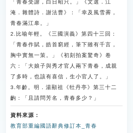
「青春受謝，白日昭只。」《文選．江
淹．雜體詩．謝法曹》：「幸及風雪霽，
青春滿江皋。」
2.比喻年輕。《三國演義》第四十三回：
「青春作賦，皓首窮經，筆下雖有千言，
胸中實無一策。」《初刻拍案驚奇》卷
六：「大娘子與秀才官人兩下青春，成親
了多時，也該有喜信，生小官人了。」
3.年齡。明．湯顯祖《牡丹亭》第三十二
齣：「且請問芳名，青春多少？」
資料來源：
教育部重編國語辭典修訂本_青春