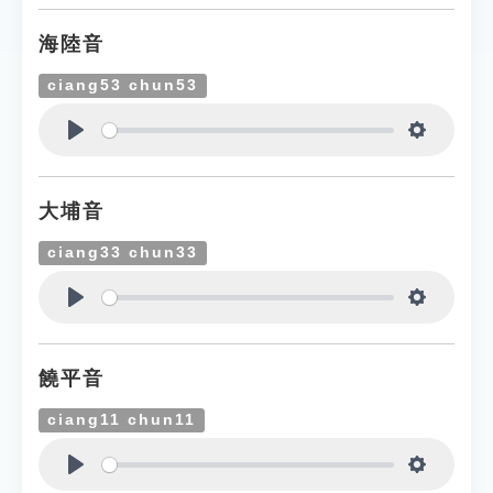
海陸音
ciang53 chun53
Play
Settings
大埔音
ciang33 chun33
Play
Settings
饒平音
ciang11 chun11
Play
Settings