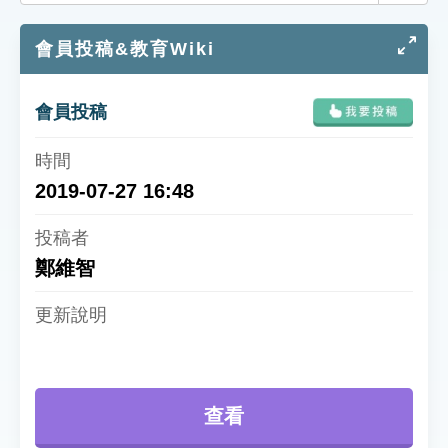
索引選單
會員投稿&教育Wiki
知識索引
單字索引
會員投稿
生命大百科索引
遊戲專區
2019-07-27 16:48
教學應用
鄭維智
貓頭鷹博士
查看