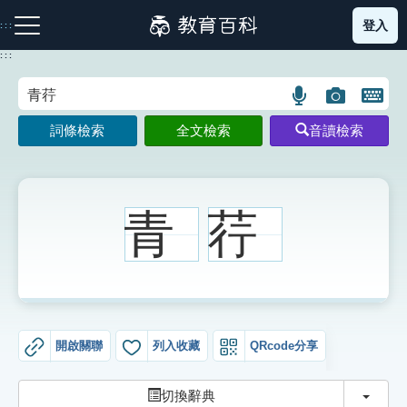
跳
登入
:::
到
主
:::
要
內
語
圖
開
容
注音索引圖示
筆畫索引圖示
部首索引表圖示
言
片
啟
詞條檢索
全文檢索
音讀檢索
搜
搜
鍵
尋
尋
盤
圖
圖
圖
示
示
示
青
荇
網站導覽
生字詞彙表
開啟關聯
列入收藏
QRcode分享
成語故事
切換
切換辭典