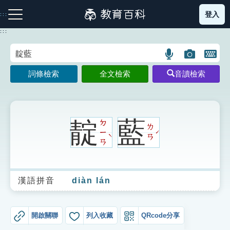
跳
登入
:::
到
主
:::
要
內
語
圖
開
容
注音索引圖示
筆畫索引圖示
部首索引表圖示
言
片
啟
詞條檢索
全文檢索
音讀檢索
搜
搜
鍵
尋
尋
盤
圖
圖
圖
示
示
示
靛
藍
ㄉ
ㄌ
ㄧ
ˊ
ˋ
ㄢ
ㄢ
網站導覽
漢語拼音
diàn lán
生字詞彙表
成語故事
開啟關聯
列入收藏
QRcode分享