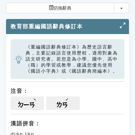
索引選單
切換
切換辭典
知識索引
教育部重編國語辭典修訂本
單字索引
生命大百科索引
《重編國語辭典修訂本》為歷史語言辭
典，主要記錄語言使用歷程，適用對象為
遊戲專區
語文研究者。若您是為小學、國中、高中
（職）的學習或教學，建議您優先使用
《國語小字典》或《國語辭典簡編本》。
教學應用
貓頭鷹博士
注音：
ㄉㄧㄢ
ㄌㄢ
漢語拼音：
diàn lán