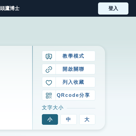
頭鷹博士
登入
教學模式
開啟關聯
列入收藏
QRcode分享
文字大小
小
中
大