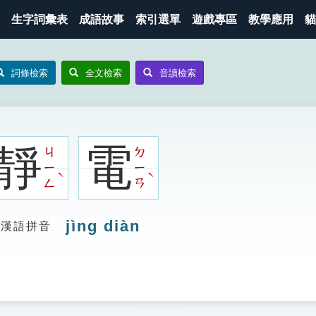
生字詞彙表
成語故事
索引選單
遊戲專區
教學應用
貓
詞條檢索
全文檢索
音讀檢索
靜
電
ㄐ
ㄉ
ㄧ
ㄧ
ˋ
ˋ
ㄥ
ㄢ
jìng diàn
漢語拼音