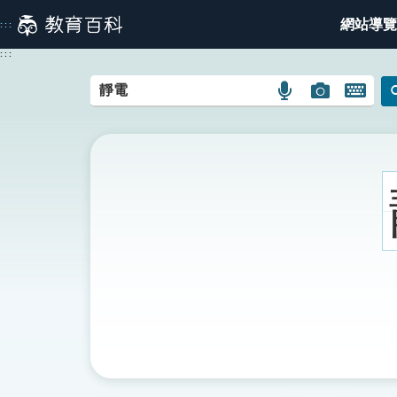
跳
網站導覽
:::
到
主
:::
要
內
語
圖
開
容
言
片
啟
搜
搜
鍵
尋
尋
盤
圖
圖
圖
示
示
示