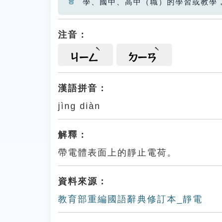
學、國中、高中（職）的學習或教學
注音：
ㄐㄧㄥ
ㄉㄧㄢ
漢語拼音：
jìng diàn
解釋：
帶電體表面上的靜止電荷。
資料來源：
教育部重編國語辭典修訂本_靜電