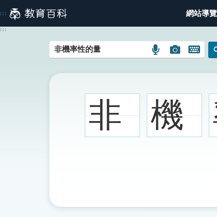
跳
網站導覽
:::
到
主
:::
要
內
語
圖
開
容
言
片
啟
搜
搜
鍵
尋
尋
盤
圖
圖
圖
非
機
示
示
示