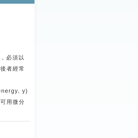
，必須以
是後者經常
ergy, y)
義可用微分