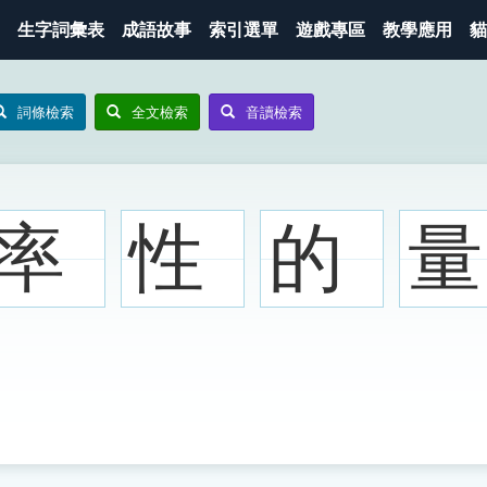
生字詞彙表
成語故事
索引選單
遊戲專區
教學應用
貓
詞條檢索
全文檢索
音讀檢索
率
性
的
量