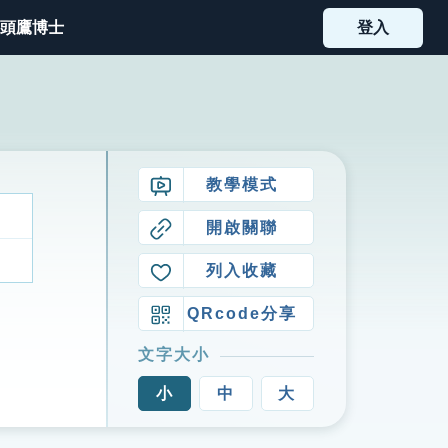
頭鷹博士
登入
教學模式
開啟關聯
列入收藏
QRcode分享
文字大小
小
中
大