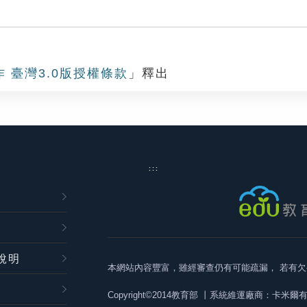
作 臺灣3.0版授權條款
」釋出
:::
說明
本網站內容豐富，雖經審查仍有可能疏漏，
若有欠
Copyright©2014教育部
丨系統維運廠商：卡米爾