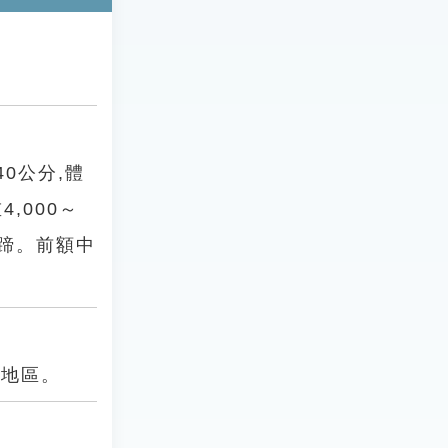
40公分,體
,000～
為3蹄。前額中
洲地區。