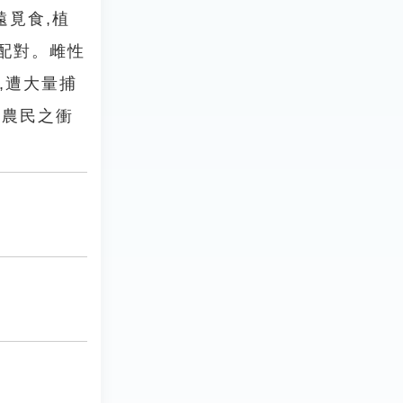
遠覓食,植
會配對。雌性
,遭大量捕
與農民之衝