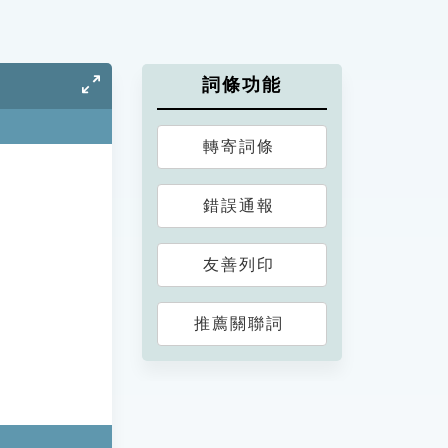
詞條功能
轉寄詞條
錯誤通報
友善列印
推薦關聯詞