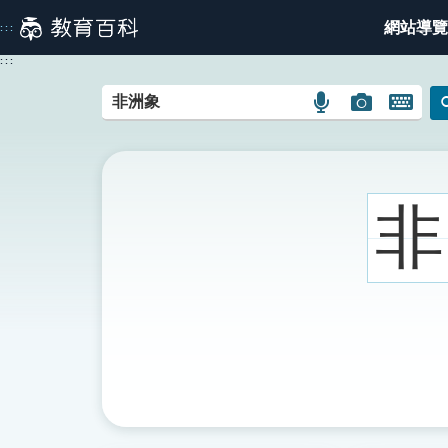
跳
網站導覽
:::
到
主
:::
要
內
語
圖
開
容
言
片
啟
搜
搜
鍵
尋
尋
盤
圖
圖
圖
非
示
示
示