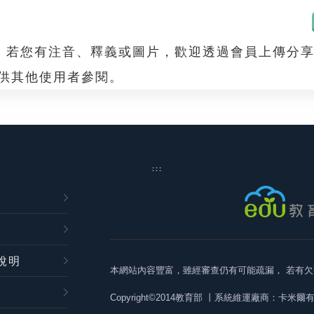
，若您有注音、釋義或圖片，歡迎透過會員上傳分
，供其他使用者參閱。
:::
說明
本網站內容豐富，雖經審查仍有可能疏漏，
若有欠
Copyright©2014教育部
丨系統維運廠商：卡米爾