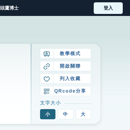
頭鷹博士
登入
教學模式
開啟關聯
列入收藏
QRcode分享
文字大小
小
中
大