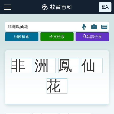
跳
登入
:::
到
主
:::
要
內
語
圖
開
容
注音索引圖示
筆畫索引圖示
部首索引表圖示
言
片
啟
詞條檢索
全文檢索
音讀檢索
搜
搜
鍵
尋
尋
盤
圖
圖
圖
示
示
示
非
洲
鳳
仙
網站導覽
花
生字詞彙表
成語故事