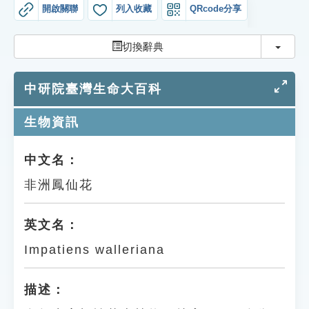
索引選單
開啟關聯
列入收藏
QRcode分享
知識索引
切換
切換辭典
單字索引
中研院臺灣生命大百科
生命大百科索引
生物資訊
遊戲專區
中文名：
教學應用
非洲鳳仙花
貓頭鷹博士
英文名：
Impatiens walleriana
描述：