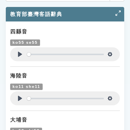
索引選單
教育部臺灣客語辭典
知識索引
單字索引
四縣音
生命大百科索引
ko55 se55
遊戲專區
Play
Settings
教學應用
海陸音
貓頭鷹博士
ko11 she11
Play
Settings
大埔音