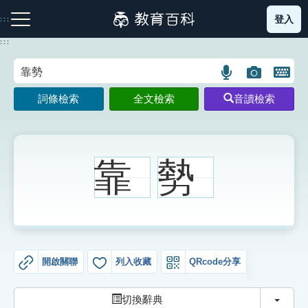
跳
登入
:::
到
主
:::
要
內
語
圖
開
容
注音索引圖示
筆畫索引圖示
部首索引表圖示
言
片
啟
詞條檢索
全文檢索
音讀檢索
搜
搜
鍵
尋
尋
盤
圖
圖
圖
示
示
示
靠
勢
網站導覽
生字詞彙表
開啟關聯
列入收藏
QRcode分享
成語故事
切換
切換辭典