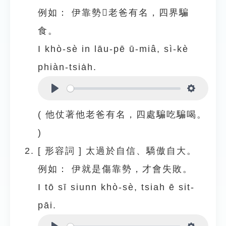
例如：
伊靠勢𪜶老爸有名，四界騙
食。
I khò-sè in lāu-pē ū-miâ, sì-kè
phiàn-tsia̍h.
Play
Settings
( 他仗著他老爸有名，四處騙吃騙喝。
)
[
形容詞
]
太過於自信、驕傲自大。
例如：
伊就是傷靠勢，才會失敗。
I tō sī siunn khò-sè, tsiah ē sit-
pāi.