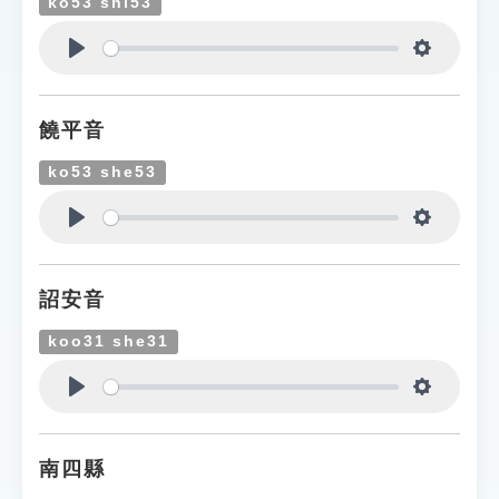
ko53 shi53
Play
Settings
饒平音
ko53 she53
Play
Settings
詔安音
koo31 she31
Play
Settings
南四縣