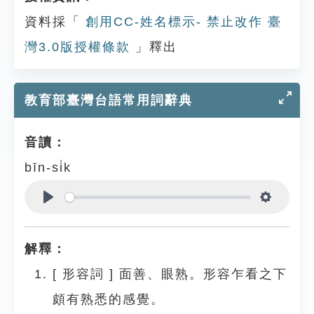
資料採「
創用CC-姓名標示- 禁止改作 臺
灣3.0版授權條款
」釋出
教育部臺灣台語常用詞辭典
音讀：
bīn-si̍k
Play
Settings
解釋：
[
形容詞
]
面善、眼熟。形容乍看之下
頗有熟悉的感覺。