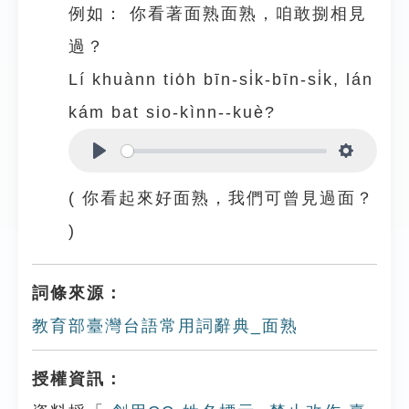
例如：
你看著面熟面熟，咱敢捌相見
過？
Lí khuànn tio̍h bīn-si̍k-bīn-si̍k, lán
kám bat sio-kìnn--kuè?
Play
Settings
( 你看起來好面熟，我們可曾見過面？
)
詞條來源：
教育部臺灣台語常用詞辭典_面熟
授權資訊：