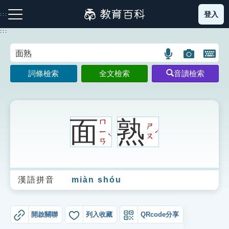
跳
登入
:::
到
主
:::
要
內
語
圖
開
容
注音索引圖示
筆畫索引圖示
部首索引表圖示
言
片
啟
詞條檢索
全文檢索
音讀檢索
搜
搜
鍵
尋
尋
盤
圖
圖
圖
示
示
示
面
熟
ㄇ
ㄕ
ㄧ
ˊ
ˋ
ㄡ
ㄢ
網站導覽
漢語拼音
miàn shóu
生字詞彙表
成語故事
開啟關聯
列入收藏
QRcode分享