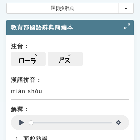
索引選單
切換
切換辭典
知識索引
教育部國語辭典簡編本
單字索引
生命大百科索引
注音：
遊戲專區
ㄇㄧㄢ
ㄕㄡ
教學應用
漢語拼音：
miàn shóu
貓頭鷹博士
解釋：
Play
Settings
面貌熟識。