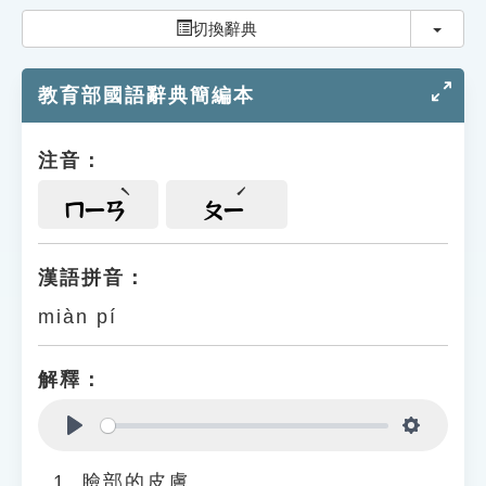
索引選單
切換
切換辭典
知識索引
教育部國語辭典簡編本
單字索引
生命大百科索引
注音：
遊戲專區
ㄇㄧㄢ
ㄆㄧ
教學應用
漢語拼音：
miàn pí
貓頭鷹博士
解釋：
Play
Settings
臉部的皮膚。