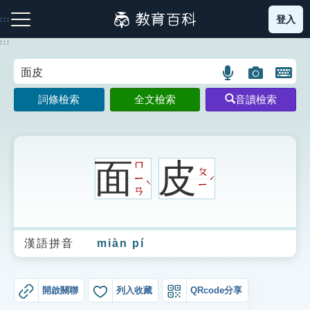
跳
登入
:::
到
主
:::
要
內
語
圖
開
容
注音索引圖示
筆畫索引圖示
部首索引表圖示
言
片
啟
詞條檢索
全文檢索
音讀檢索
搜
搜
鍵
尋
尋
盤
圖
圖
圖
示
示
示
面
皮
ㄇ
ㄆ
ㄧ
ˊ
ˋ
ㄧ
ㄢ
網站導覽
漢語拼音
miàn pí
生字詞彙表
成語故事
開啟關聯
列入收藏
QRcode分享