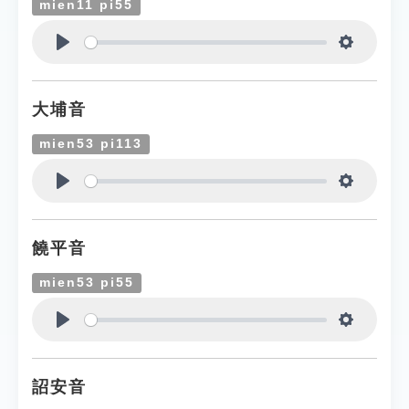
mien11 pi55
Play
Settings
大埔音
mien53 pi113
Play
Settings
饒平音
mien53 pi55
Play
Settings
詔安音