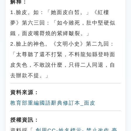
解釋：
1.臉皮。如：「她面皮白皙。」《紅樓
夢》第六三回：「如今雖死，肚中堅硬似
鐵，面皮嘴脣燒的紫絳皺裂。」
2.臉上的神色。《文明小史》第二九回：
「太尊聽了還不打緊，不料龍知縣登時面
皮失色，不敢說什麼，只得二人同退，自
去辦款不提。」
資料來源：
教育部重編國語辭典修訂本_面皮
授權資訊：
資料採「
創用CC-姓名標示- 禁止改作 臺