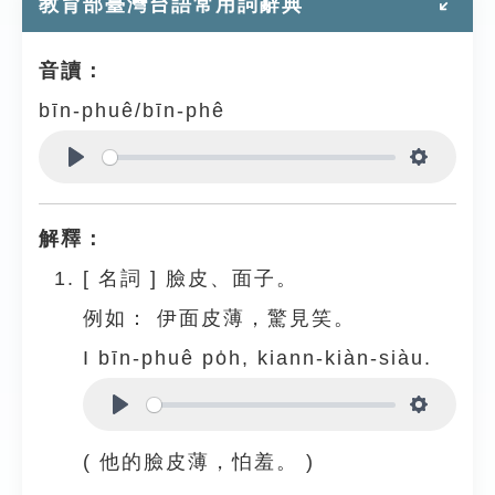
教育部臺灣台語常用詞辭典
音讀：
bīn-phuê/bīn-phê
Play
Settings
解釋：
[
名詞
]
臉皮、面子。
例如：
伊面皮薄，驚見笑。
I bīn-phuê po̍h, kiann-kiàn-siàu.
Play
Settings
( 他的臉皮薄，怕羞。 )