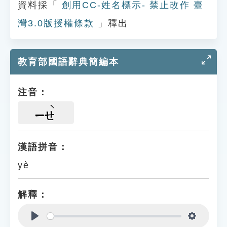
資料採「
創用CC-姓名標示- 禁止改作 臺
灣3.0版授權條款
」釋出
教育部國語辭典簡編本
注音：
ㄧㄝ
漢語拼音：
yè
解釋：