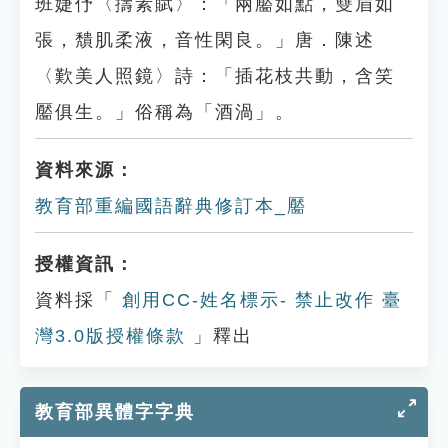
班婕伃〈擣素賦〉：「兩靨如點，雙眉如
張，穨肌柔液，音性閑良。」唐．陳述
〈歎美人照鏡〉詩：「插花枝共動，含笑
靨俱生。」俗稱為「酒渦」。
資料來源：
教育部重編國語辭典修訂本_靨
授權資訊：
資料採「
創用CC-姓名標示- 禁止改作 臺
灣3.0版授權條款
」釋出
教育部異體字字典