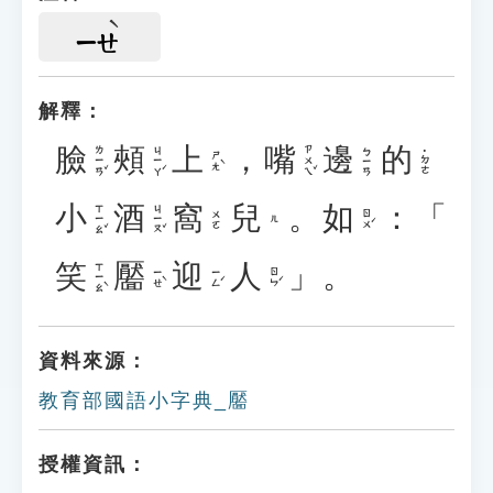
ㄧㄝ
解釋：
臉
頰
上
，
嘴
邊
的
ㄌㄧㄢˇ
ㄐㄧㄚˊ
ㄗㄨㄟˇ
ㄅㄧㄢ
˙ㄉㄜ
ㄕㄤˋ
小
酒
窩
兒
。
如
：「
ㄒㄧㄠˇ
ㄐㄧㄡˇ
ㄖㄨˊ
ㄨㄛ
ㄦ
笑
靨
迎
人
」。
ㄒㄧㄠˋ
ㄧㄝˋ
ㄧㄥˊ
ㄖㄣˊ
資料來源：
教育部國語小字典_靨
授權資訊：