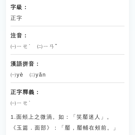
字級：
正字
注音：
㈠ㄧㄝˋ ㈡ㄧㄢˇ
漢語拼音：
㈠yè ㈡yǎn
正字釋義：
㈠ㄧㄝˋ
1.面頰上之微渦。如：「笑靨迷人」。
《玉篇．面部》：「靨，靨輔在頰前。」