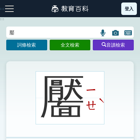
跳
登入
:::
到
主
:::
要
內
語
圖
開
容
注音索引圖示
筆畫索引圖示
部首索引表圖示
言
片
啟
詞條檢索
全文檢索
音讀檢索
搜
搜
鍵
尋
尋
盤
圖
圖
圖
示
示
示
靨
ㄧ
網站導覽
ˋ
ㄝ
生字詞彙表
成語故事