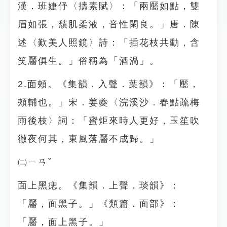
漢．班婕伃〈擣素賦〉：「兩靨如點，雙
眉如張，穨肌柔液，音性閑良。」唐．陳
述〈歎美人照鏡〉詩：「插花枝共動，含
笑靨俱生。」俗稱為「酒渦」。
2.面頰。《集韻．入聲．葉韻》：「靨，
頰輔也。」宋．姜夔〈浣溪沙．春點疏梅
雨後枝〉詞：「蜜炬來時人更好，玉笙吹
徹夜何其，東風落靨不成歸。」
㈡ㄧㄢˇ
面上黑痣。《集韻．上聲．琰韻》：
「靨，面黑子。」《類篇．面部》：
「靨，面上黑子。」