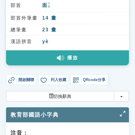
索引選單
ㄇㄧㄢˋ
部首
面
知識索引
部首外筆畫
14
畫
單字索引
總筆畫
23
畫
生命大百科索引
漢語拼音
yè
遊戲專區
播放
教學應用
開啟關聯
列入收藏
QRcode分享
貓頭鷹博士
切換
切換辭典
教育部國語小字典
注音：