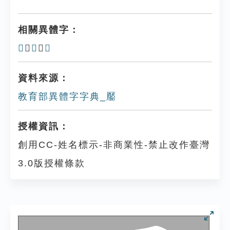
相關異體字：
𩉇
、
𩉂
、
嬮
資料來源：
教育部異體字字典_靨
授權資訊：
創用CC-姓名標示-非商業性-禁止改作臺灣
3.0版授權條款