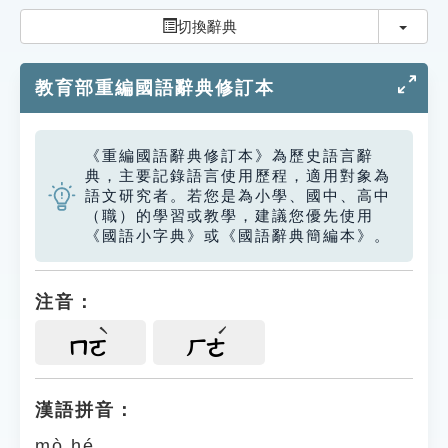
索引選單
切換
切換辭典
知識索引
教育部重編國語辭典修訂本
單字索引
生命大百科索引
《重編國語辭典修訂本》為歷史語言辭
典，主要記錄語言使用歷程，適用對象為
遊戲專區
語文研究者。若您是為小學、國中、高中
（職）的學習或教學，建議您優先使用
《國語小字典》或《國語辭典簡編本》。
教學應用
貓頭鷹博士
注音：
ㄇㄛ
ㄏㄜ
漢語拼音：
mò hé