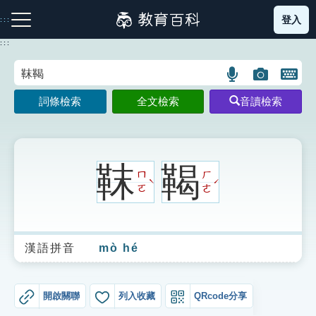
跳
登入
:::
到
主
:::
要
內
語
圖
開
容
注音索引圖示
筆畫索引圖示
部首索引表圖示
言
片
啟
詞條檢索
全文檢索
音讀檢索
搜
搜
鍵
尋
尋
盤
圖
圖
圖
示
示
示
靺
鞨
ㄇ
ㄏ
ˋ
ˊ
ㄛ
ㄜ
網站導覽
漢語拼音
mò hé
生字詞彙表
成語故事
開啟關聯
列入收藏
QRcode分享