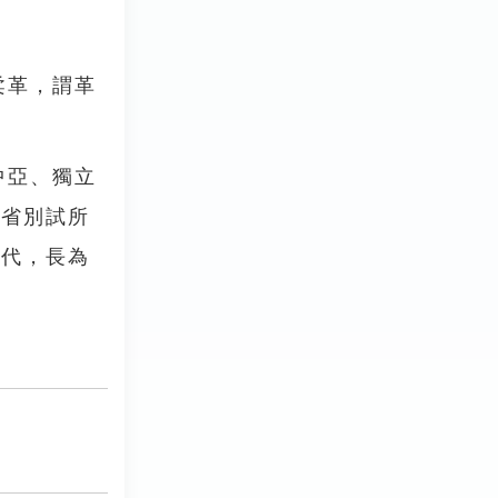
柔革，謂革
中亞、獨立
類省別試所
更代，長為