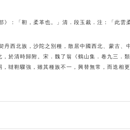
革部》：「靼，柔革也。」清．段玉裁．注：「此雲
為契丹西北族，沙陀之別種，散居中國西北、蒙古、
北，於清時歸附。宋．魏了翁《鶴山集．卷九三．
弱，韃靼驟強，雖其種族不一，興替無常，而迭相