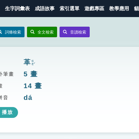
生字詞彙表
成語故事
索引選單
遊戲專區
教學應用
貓
詞條檢索
全文檢索
音讀檢索
革
ㄍㄜˊ
5
畫
外筆畫
14
畫
畫
dá
拼音
播放