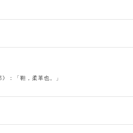
部》：「靼，柔革也。」