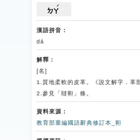
ㄉㄚ
漢語拼音：
dá
解釋：
[名]
1.質地柔軟的皮革。《說文解字．革
2.參見「韃靼」條。
資料來源：
教育部重編國語辭典修訂本_靼