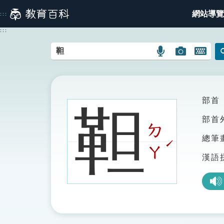
跳
網站導覽
:::
到
主
:::
要
內
語
圖
開
容
言
片
啟
搜
搜
鍵
尋
尋
盤
圖
圖
圖
部首
靼
示
示
示
部首
ㄉ
總筆
ˊ
ㄚ
漢語