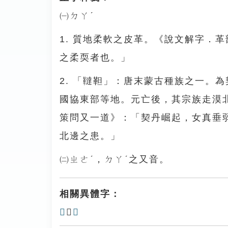
㈠ㄉㄚˊ
1. 質地柔軟之皮革。《說文解字．
之柔耎者也。」
2. 「韃靼」：唐末蒙古種族之一。
國協東部等地。元亡後，其宗族走漠
策問又一道》：「契丹崛起，女真垂
北邊之患。」
㈡ㄓㄜˊ，ㄉㄚˊ之又音。
相關異體字：
𩍕
、
䩢