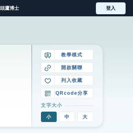
頭鷹博士
登入
教學模式
開啟關聯
列入收藏
QRcode分享
文字大小
小
中
大