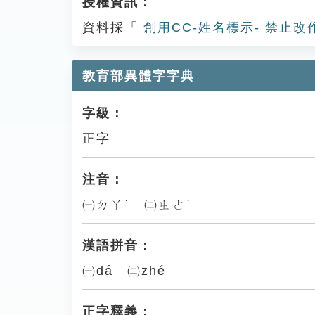
授權資訊：
資料採「
創用CC-姓名標示- 禁止改
教育部異體字字典
字級：
正字
注音：
㈠ㄉㄚˊ ㈡ㄓㄜˊ
漢語拼音：
㈠dá ㈡zhé
正字釋義：