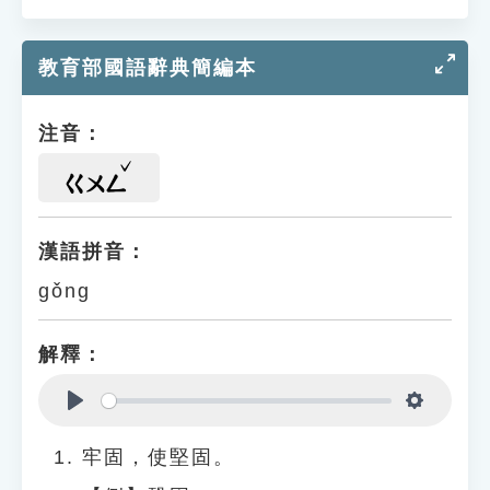
教育部國語辭典簡編本
注音：
ㄍㄨㄥ
漢語拼音：
gǒng
解釋：
Play
Settings
牢固，使堅固。