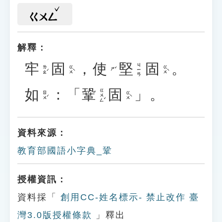
ㄍㄨㄥ
解釋：
牢
固
，
使
堅
固
。
ㄐㄧㄢ
ㄌㄠˊ
ㄍㄨˋ
ㄍㄨˋ
ㄕˇ
如
：「
鞏
固
」。
ㄍㄨㄥˇ
ㄖㄨˊ
ㄍㄨˋ
資料來源：
教育部國語小字典_鞏
授權資訊：
資料採「
創用CC-姓名標示- 禁止改作 臺
灣3.0版授權條款
」釋出