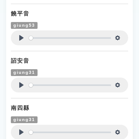
饒平音
giung53
Play
Settings
詔安音
giung31
Play
Settings
南四縣
giung31