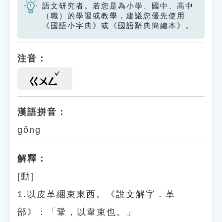
語文研究者。若您是為小學、國中、高中
（職）的學習或教學，建議您優先使用
《國語小字典》或《國語辭典簡編本》。
注音：
ㄍㄨㄥ
漢語拼音：
gǒng
解釋：
[動]
1.以皮革綑束東西。《說文解字．革
部》：「鞏，以韋束也。」