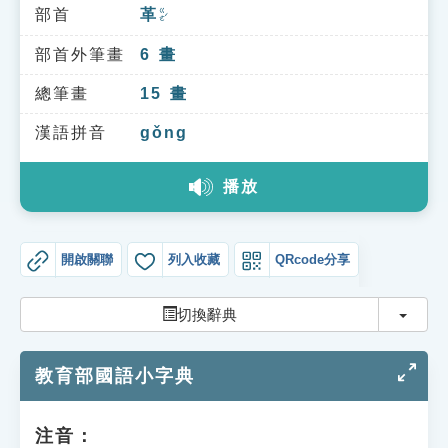
索引選單
部首
革
ㄍㄜˊ
知識索引
部首外筆畫
6
畫
單字索引
總筆畫
15
畫
生命大百科索引
漢語拼音
gǒng
播放
遊戲專區
教學應用
開啟關聯
列入收藏
QRcode分享
貓頭鷹博士
切換
切換辭典
教育部國語小字典
注音：