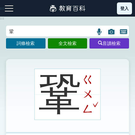
跳
登入
:::
到
主
:::
要
內
語
圖
開
容
注音索引圖示
筆畫索引圖示
部首索引表圖示
言
片
啟
詞條檢索
全文檢索
音讀檢索
搜
搜
鍵
尋
尋
盤
圖
圖
圖
示
示
示
鞏
ㄍ
ㄨ
網站導覽
ˇ
ㄥ
生字詞彙表
成語故事