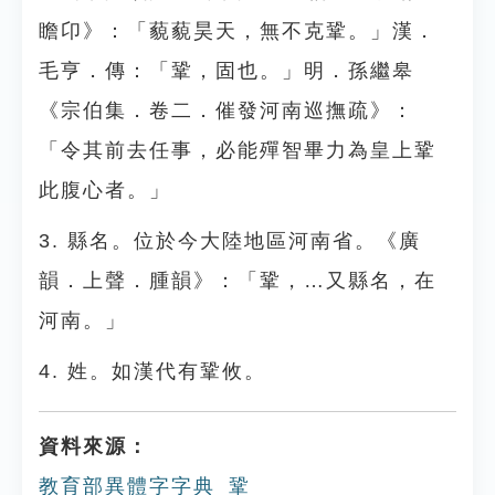
瞻卬》：「藐藐昊天，無不克鞏。」漢．
毛亨．傳：「鞏，固也。」明．孫繼皋
《宗伯集．卷二．催發河南巡撫疏》：
「令其前去任事，必能殫智畢力為皇上鞏
此腹心者。」
3. 縣名。位於今大陸地區河南省。《廣
韻．上聲．腫韻》：「鞏，…又縣名，在
河南。」
4. 姓。如漢代有鞏攸。
資料來源：
教育部異體字字典_鞏