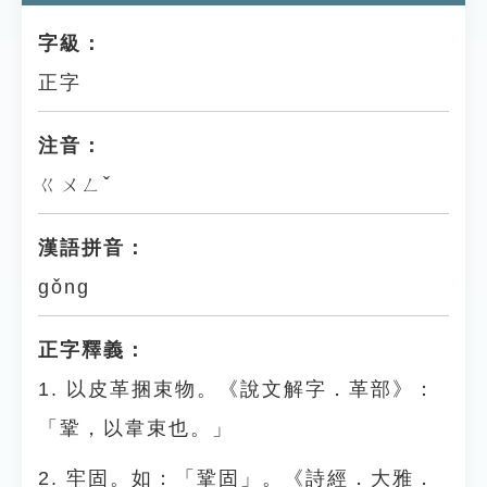
字級：
正字
注音：
ㄍㄨㄥˇ
漢語拼音：
gǒng
正字釋義：
1. 以皮革捆束物。《說文解字．革部》：
「鞏，以韋束也。」
2. 牢固。如：「鞏固」。《詩經．大雅．