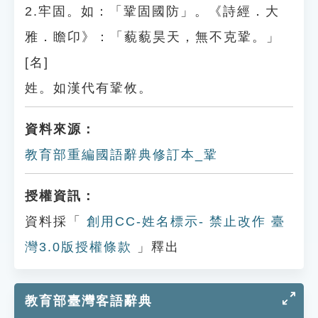
2.牢固。如：「鞏固國防」。《詩經．大
雅．瞻卬》：「藐藐昊天，無不克鞏。」
[名]
姓。如漢代有鞏攸。
資料來源：
教育部重編國語辭典修訂本_鞏
授權資訊：
資料採「
創用CC-姓名標示- 禁止改作 臺
灣3.0版授權條款
」釋出
教育部臺灣客語辭典