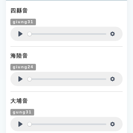
四縣音
giung31
Play
Settings
海陸音
giung24
Play
Settings
大埔音
gung31
Play
Settings