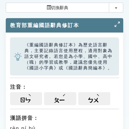
索引選單
切換
切換辭典
知識索引
教育部重編國語辭典修訂本
單字索引
生命大百科索引
《重編國語辭典修訂本》為歷史語言辭
典，主要記錄語言使用歷程，適用對象為
遊戲專區
語文研究者。若您是為小學、國中、高中
（職）的學習或教學，建議您優先使用
《國語小字典》或《國語辭典簡編本》。
教學應用
貓頭鷹博士
注音：
ㄖㄣ
ㄆㄧ
ㄅㄨ
漢語拼音：
rèn pí bù