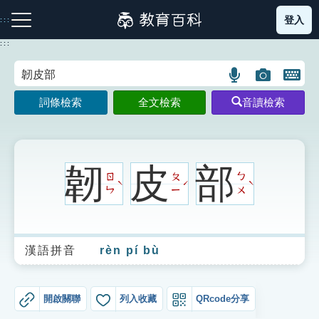
跳
登入
:::
到
主
:::
要
內
語
圖
開
容
注音索引圖示
筆畫索引圖示
部首索引表圖示
言
片
啟
詞條檢索
全文檢索
音讀檢索
搜
搜
鍵
尋
尋
盤
圖
圖
圖
示
示
示
韌
皮
部
ㄖ
ㄆ
ㄅ
ˋ
ˊ
ˋ
ㄣ
ㄧ
ㄨ
網站導覽
漢語拼音
rèn pí bù
生字詞彙表
成語故事
開啟關聯
列入收藏
QRcode分享